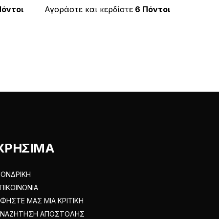
έχει
Πόντοι
Αγοράστε και κερδίστε
6 Πόντοι
πολλαπλές
.
παραλλαγές.
Οι
επιλογές
μπορούν
να
επιλεγούν
στη
σελίδα
του
ΧΡΗΣΙΜΑ
προϊόντος
ΟΝΔΡΙΚΗ
ΠΙΚΟΙΝΩΝΙΑ
ΦΗΣΤΕ ΜΑΣ ΜΙΑ ΚΡΙΤΙΚΗ
ΑΝΑΖΗΤΗΣΗ ΑΠΟΣΤΟΛΗΣ