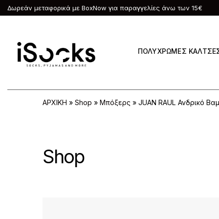
Δωρεάν μεταφορικά με BoxNow για παραγγελίες άνω των 15€
ΠΟΛΥΧΡΩΜΕΣ ΚΑΛΤΣΕ
ΑΡΧΙΚΗ
»
Shop
»
Μπόξερς
»
JUAN RAUL Ανδρικό Βα
Shop