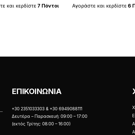
κ
ε
έχει
έχει
ε και κερδίστε
7 Πόντοι
Αγοράστε και κερδίστε
6 
μ
ε
πολλαπλές
πολλαπλές
0
α
παραλλαγές.
παραλλαγές
π
ό
Οι
Οι
5
επιλογές
επιλογές
μπορούν
μπορούν
να
να
επιλεγούν
επιλεγούν
στη
στη
σελίδα
σελίδα
του
του
ΕΠΙΚΟΙΝΩΝΙΑ
προϊόντος
προϊόντος
Χ
+30 2351033303 & +30 6949088111
Ε
Δευτέρα – Παρασκευή: 09:00 – 17:00
(εκτός Τρίτης: 08:00 – 16:00)
Α