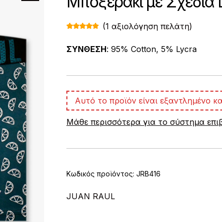
Μποξεράκι με Σχέδια
(
1
αξιολόγηση πελάτη)
Βαθμολογ
1
ήθηκε με
5.00
από 5
ΣΥΝΘΕΣΗ
: 95% Cotton, 5% Lycra
με βάση
βαθμολογί
α πελάτη
Αυτό το προϊόν είναι εξαντλημένο κα
Μάθε περισσότερα για το σύστημα επ
Κωδικός προϊόντος:
JRB416
JUAN RAUL