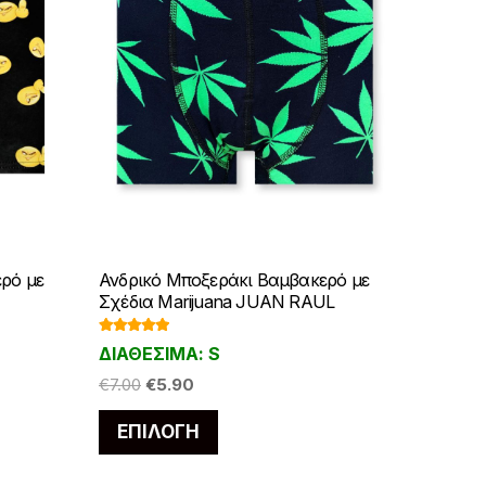
ρό με
Ανδρικό Μποξεράκι Βαμβακερό με
Σχέδια Marijuana JUAN RAUL
Βαθμολογ
ΔΙΑΘΕΣΙΜΑ: S
ήθηκε με
5.00
από 5
Original
Η
€
7.00
€
5.90
price
τρέχουσα
Αυτό
ΕΠΙΛΟΓΉ
was:
τιμή
το
€7.00.
είναι:
προϊόν
€5.90.