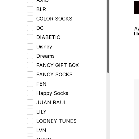
λ
ο
γ
BLR
ή
θ
COLOR SOCKS
η
κ
ε
DC
Α
μ
Π
ε
DIABETIC
0
α
π
Disney
ό
5
Dreams
FANCY GIFT BOX
FANCY SOCKS
FEN
Happy Socks
JUAN RAUL
LILY
LOONEY TUNES
LVN