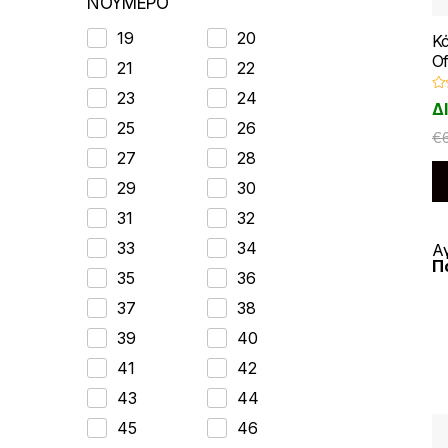
ΝΟΥΜΕΡΟ
19
20
Κ
O
21
22
23
24
Β
Δ
α
θ
25
26
μ
€
ο
27
28
λ
ο
γ
29
30
ή
θ
31
32
η
κ
ε
33
34
Α
μ
Π
ε
35
36
0
α
π
37
38
ό
5
39
40
41
42
43
44
45
46