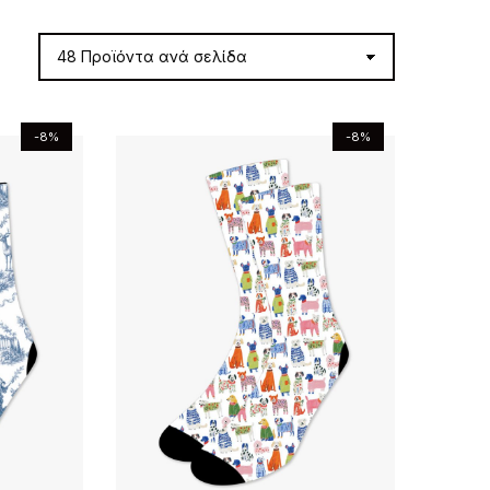
-8%
-8%