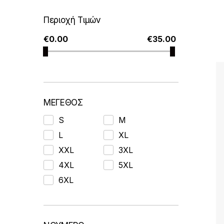
o
r
Περιοχή Τιμών
t
€
0.00
€
35.00
e
d
b
y
l
ΜΕΓΕΘΟΣ
a
t
S
M
e
L
XL
s
XXL
3XL
t
4XL
5XL
6XL