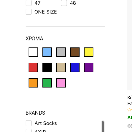
47
48
ONE SIZE
ΧΡΩΜΑ
Κ
P
BRANDS
Β
Δ
α
θ
Art Socks
μ
€
ο
AXID