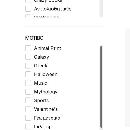
5
Αντιολισθητικές
Ισοθερμικά
Κάλτσες Αθλητικές
Κάλτσες Αόρατες
ΜΟΤΙΒΟ
Κάλτσες Δίχτυ
Animal Print
Κάλτσες Κοντές
Galaxy
Κάλτσες Μεσαίες
Greek
Κάλτσες Πάνω από το
Halloween
Γόνατο
Music
Κάλτσες Σοσόνια
Mythology
Κάλτσες Ψηλές
Sports
Καλτσοπαντόφλες
Valentine's
Μακρυμάνικες Πιτζάμες
Γεωμετρικά
Μπόξερ
Γκλίτερ
Φανελάκια Αμάνικα