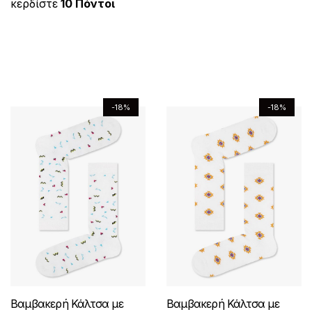
κερδίστε
10 Πόντοι
π
5
τ
τ
a
υ
τ
ι
ι
γ
γ
ρ
l
σ
ο
ο
ο
λ
λ
έ
έ
ο
p
α
ς
ς
π
ε
ε
ς
ς
r
τ
ϊ
ρ
γ
γ
.
.
i
ι
ό
ο
ο
ο
c
μ
Ο
Ο
ν
ϊ
ύ
ύ
e
ή
ι
ι
-18%
-18%
έ
ό
ν
ν
w
ε
ε
ε
χ
ν
a
ί
σ
σ
π
π
ε
s
ν
έ
τ
τ
ι
ι
ι
:
α
χ
η
η
λ
λ
π
€
ι
ε
σ
σ
ο
ο
1
:
ο
ι
ε
ε
γ
γ
2
€
λ
π
λ
λ
.
9
έ
έ
λ
ο
ί
ί
5
.
ς
ς
α
λ
0
9
δ
δ
μ
μ
π
λ
.
0
α
α
π
π
λ
.
α
τ
τ
Βαμβακερή Κάλτσα με
Βαμβακερή Κάλτσα με
ο
ο
έ