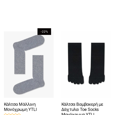
λ
λ
l
σ
ο
ο
ο
ο
λ
π
π
π
ό
ό
α
α
p
α
ς
ς
π
π
5
5
ε
ι
r
τ
γ
γ
ρ
ρ
γ
λ
i
ι
έ
έ
ο
ο
ο
c
μ
ε
ς
ς
ϊ
ϊ
ύ
e
ή
γ
-22%
.
.
ό
ό
ν
w
ε
ο
Ο
Ο
ν
ν
a
ί
σ
ύ
ι
ι
s
ν
έ
έ
τ
ν
ε
ε
:
α
χ
χ
η
σ
€
ι
π
π
ε
ε
σ
τ
5
:
ι
ι
ι
ι
ε
η
.
€
λ
λ
π
π
λ
9
5
σ
ο
ο
ο
ο
ί
0
.
ε
γ
γ
λ
λ
.
0
δ
λ
έ
έ
λ
λ
0
α
ί
ς
ς
.
α
α
τ
Κάλτσα Μάλλινη
Κάλτσα Βαμβακερή με
δ
μ
μ
π
π
Μονόχρωμη YTLI
Δάχτυλα Toe Socks
ο
α
π
π
Μονόχρωμη YTLI