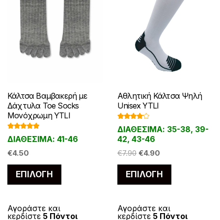
:
α
χ
η
η
λ
λ
ι
€
ι
ε
σ
σ
ο
ο
π
1
:
ι
ε
ε
γ
γ
ο
3
€
π
λ
λ
.
1
έ
έ
λ
ο
ί
ί
5
0
ς
ς
λ
λ
0
.
δ
δ
μ
μ
α
λ
.
9
α
α
π
π
π
0
α
τ
τ
Αθλητική Κάλτσα Ψηλή
Κάλτσα Βαμβακερή με
ο
ο
λ
.
π
Unisex YTLI
Δάχτυλα Toe Socks
ο
ο
ρ
ρ
έ
Μονόχρωμη YTLI
λ
υ
υ
ο
ο
ς
Βαθμολ
ΔΙΑΘΕΣΙΜΑ: 35-38, 39-
έ
ογήθηκε
π
π
Βαθμολογ
ύ
ύ
π
με
4.00
42, 43-46
ΔΙΑΘΕΣΙΜΑ: 41-46
ήθηκε με
από 5
ς
ρ
ρ
5.00
από 5
ν
ν
α
O
Η
€
7.90
€
4.90
€
4.50
π
ο
ο
ν
ν
ρ
r
τ
α
Α
Α
ϊ
ϊ
ΕΠΙΛΟΓΉ
ΕΠΙΛΟΓΉ
α
α
α
i
ρ
ρ
υ
υ
ό
ό
g
έ
ε
ε
λ
α
τ
τ
ν
ν
i
χ
π
π
λ
λ
ό
ό
Αγοράστε και
Αγοράστε και
n
ο
τ
τ
ι
ι
α
κερδίστε
5 Πόντοι
κερδίστε
5 Πόντοι