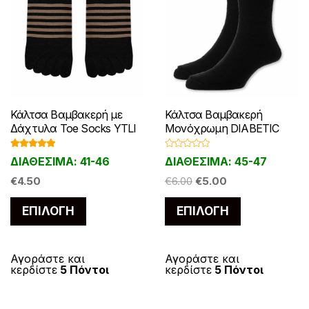
η
η
ι
ε
ε
λ
9
:
σ
σ
λ
ι
ι
ο
.
€
ε
ε
ο
π
π
γ
0
8
λ
λ
γ
ο
ο
έ
0
.
ί
ί
έ
λ
λ
.
0
ς
δ
δ
ς
λ
λ
0
μ
.
α
α
μ
α
α
π
Κάλτσα Βαμβακερή με
Κάλτσα Βαμβακερή
τ
τ
π
π
π
Δάχτυλα Toe Socks YTLI
Μονόχρωμη DIABETIC
ο
ο
ο
ο
λ
λ
ρ
Βαθμολογ
Β
ΔΙΑΘΕΣΙΜΑ: 41-46
ΔΙΑΘΕΣΙΜΑ: 45-47
υ
υ
ρ
έ
έ
ήθηκε με
α
ο
5.00
από 5
θ
π
π
O
Η
ο
€
4.50
μ
€
6.00
€
5.00
ς
ς
ύ
ο
r
τ
λ
ρ
ρ
ύ
π
π
ν
Α
Α
ο
ΕΠΙΛΟΓΉ
ΕΠΙΛΟΓΉ
i
ρ
γ
ο
ο
ν
α
α
ν
υ
υ
ή
g
έ
θ
ϊ
ϊ
ν
ρ
ρ
α
η
τ
τ
i
χ
κ
ό
ό
α
α
α
ε
ε
ό
ό
Αγοράστε και
Αγοράστε και
n
ο
μ
κερδίστε
5 Πόντοι
κερδίστε
5 Πόντοι
ν
ν
ε
λ
λ
ε
π
τ
a
υ
τ
0
τ
τ
π
α
λ
λ
l
σ
ι
ο
ο
π
ό
ο
ο
ι
α
α
p
α