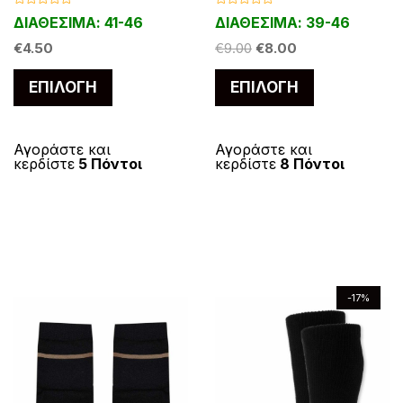
ο
ο
ρ
ρ
έ
ς
Β
Β
ΔΙΑΘΕΣΙΜΑ: 39-46
ΔΙΑΘΕΣΙΜΑ: 41-46
υ
υ
α
α
ο
ο
ς
π
θ
θ
π
π
O
Η
μ
€
9.00
€
8.00
μ
€
4.50
ύ
ύ
π
ο
ο
α
r
τ
λ
λ
ρ
ρ
ν
ν
α
Α
Α
ο
ο
ρ
ΕΠΙΛΟΓΉ
ΕΠΙΛΟΓΉ
i
ρ
γ
γ
ο
ο
ν
ν
ρ
υ
υ
ή
ή
α
g
έ
θ
θ
ϊ
ϊ
α
α
η
η
α
τ
τ
λ
i
χ
κ
κ
ό
ό
ε
ε
ε
ε
λ
ό
ό
Αγοράστε και
Αγοράστε και
n
ο
λ
μ
μ
κερδίστε
8 Πόντοι
κερδίστε
5 Πόντοι
ν
ν
ε
ε
π
π
λ
a
υ
τ
τ
α
0
0
τ
τ
α
α
l
σ
ι
ι
α
ο
ο
π
π
γ
ό
ό
ο
ο
p
α
λ
λ
γ
π
π
5
5
έ
r
τ
ς
ς
ε
ε
έ
ρ
ρ
ς
i
ι
γ
γ
ς
ο
ο
.
c
μ
ο
ο
.
ϊ
ϊ
Ο
e
ή
-17%
ύ
ύ
Ο
ό
ό
w
ε
ι
ν
ν
ι
ν
ν
a
ί
ε
σ
σ
s
ν
ε
έ
έ
π
:
α
τ
τ
π
χ
χ
ι
€
ι