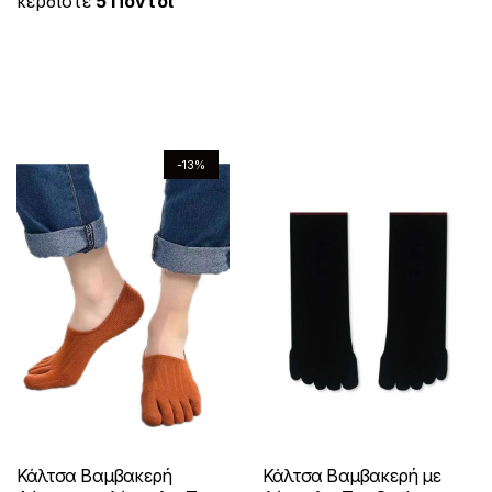
κερδίστε
5 Πόντοι
τ
π
π
α
a
υ
τ
ό
l
σ
α
ο
ς
π
έ
5
ό
l
σ
ο
ι
ι
ο
p
α
γ
π
5
ς
p
α
r
τ
ς
λ
λ
π
έ
ρ
.
r
τ
i
ι
ε
ε
ρ
ς
ο
Ο
i
ι
c
μ
γ
γ
ο
.
ϊ
c
μ
ι
e
ή
ο
ο
ϊ
Ο
ό
e
ή
w
ε
ε
-13%
ύ
ύ
ό
w
ε
ι
ν
a
ί
π
ν
ν
ν
a
ί
s
ν
ε
έ
ι
σ
σ
s
ν
έ
:
α
π
χ
λ
:
α
τ
τ
€
ι
χ
ι
ε
ο
€
ι
3
:
η
η
ε
λ
ι
γ
5
:
.
€
σ
σ
ι
ο
π
έ
.
€
5
1
ε
ε
π
γ
ο
5
4
ς
0
.
λ
λ
ο
έ
λ
0
.
.
9
μ
ί
ί
λ
.
9
ς
λ
0
π
δ
δ
λ
0
.
μ
α
ο
.
α
α
α
π
π
Κάλτσα Βαμβακερή
Κάλτσα Βαμβακερή με
ρ