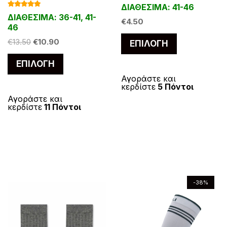
Βαθμολογ
ΔΙΑΘΕΣΙΜΑ: 41-46
υ
ρ
ρ
ήθηκε με
π
ς
ς
Βαθμολογ
5.00
από 5
ΔΙΑΘΕΣΙΜΑ: 36-41, 41-
ήθηκε με
π
ο
ο
€
4.50
ρ
π
π
5.00
από 5
46
ρ
ύ
ύ
ο
α
α
Α
O
Η
€
13.50
€
10.90
ΕΠΙΛΟΓΉ
ο
ν
ν
ϊ
ρ
ρ
υ
r
τ
Α
ϊ
ν
ν
ΕΠΙΛΟΓΉ
ό
α
α
i
ρ
τ
υ
ό
α
α
g
έ
ν
λ
λ
ό
Αγοράστε και
τ
κερδίστε
5 Πόντοι
ν
ε
ε
i
χ
τ
λ
λ
τ
ό
Αγοράστε και
n
ο
τ
π
π
ο
α
α
ο
κερδίστε
11 Πόντοι
a
υ
τ
ο
ι
ι
ς
γ
γ
π
l
σ
ο
ς
λ
λ
έ
έ
ρ
p
α
π
ε
ε
ς
ς
ο
r
τ
ρ
γ
γ
.
.
ϊ
i
ι
ο
ο
ο
c
μ
Ο
Ο
ό
ϊ
ύ
ύ
e
ή
ι
ι
ν
-38%
ό
ν
ν
w
ε
ε
ε
έ
ν
a
ί
σ
σ
π
π
χ
s
ν
έ
τ
τ
ι
ι
ε