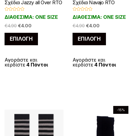
π
Σχέδια Jazzy all Over RTO
Σχέδια Navajo RTO
ο
ο
ρ
ρ
ς
λ
υ
υ
ο
ο
Β
Β
π
ΔΙΑΘΕΣΙΜΑ: ONE SIZE
ΔΙΑΘΕΣΙΜΑ: ONE SIZE
έ
α
α
π
π
ύ
ύ
θ
θ
α
O
Η
O
Η
μ
€
4.90
€
4.00
μ
€
4.90
€
4.00
ς
ρ
ρ
ν
ν
ο
ο
ρ
r
τ
r
τ
λ
λ
π
ο
ο
Α
Α
ο
ο
ν
ν
ΕΠΙΛΟΓΉ
ΕΠΙΛΟΓΉ
α
i
ρ
i
ρ
γ
γ
α
ϊ
ϊ
υ
υ
ή
ή
α
α
g
έ
g
έ
λ
θ
θ
ρ
ό
ό
η
η
τ
τ
ε
ε
i
χ
i
χ
κ
κ
λ
α
ε
ε
ν
ν
ό
ό
Αγοράστε και
Αγοράστε και
n
ο
n
ο
π
π
μ
μ
α
κερδίστε
4 Πόντοι
κερδίστε
4 Πόντοι
λ
ε
ε
τ
τ
a
υ
τ
a
υ
τ
ι
ι
0
0
γ
α
α
λ
l
σ
l
σ
ο
ο
ο
ο
λ
λ
π
π
έ
ό
ό
α
p
α
p
α
ς
ς
π
π
5
5
ε
ε
ς
r
τ
r
τ
γ
ρ
ρ
γ
γ
.
i
ι
i
ι
έ
ο
ο
ο
ο
c
μ
c
μ
Ο
ς
ϊ
ϊ
ύ
ύ
e
ή
e
ή
ι
-15%
.
ό
ό
ν
ν
w
ε
w
ε
ε
Ο
ν
ν
a
ί
a
ί
σ
σ
π
ι
s
ν
s
ν
έ
έ
τ
τ
ι