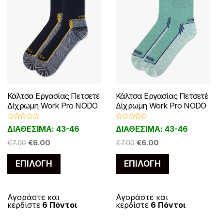
:
α
:
α
χ
χ
€
ι
€
ι
ε
ε
7
:
7
:
ι
ι
.
€
.
€
π
π
0
6
0
6
ο
ο
0
.
0
.
λ
λ
.
0
.
0
λ
λ
0
0
.
.
α
α
Κάλτσα Εργασίας Πετσετέ
Κάλτσα Εργασίας Πετσετέ
π
π
Δίχρωμη Work Pro NODO
Δίχρωμη Work Pro NODO
λ
λ
Β
Β
ΔΙΑΘΕΣΙΜΑ: 43-46
ΔΙΑΘΕΣΙΜΑ: 43-46
έ
έ
α
α
θ
θ
O
Η
O
Η
μ
€
7.00
€
6.00
μ
€
7.00
€
6.00
ς
ς
ο
ο
r
τ
r
τ
λ
λ
π
π
Α
Α
ο
ο
ΕΠΙΛΟΓΉ
ΕΠΙΛΟΓΉ
i
ρ
i
ρ
γ
γ
α
α
υ
υ
ή
ή
g
έ
g
έ
θ
θ
ρ
ρ
η
η
τ
τ
i
χ
i
χ
κ
κ
α
α
ε
ε
ό
ό
Αγοράστε και
Αγοράστε και
n
ο
n
ο
μ
μ
κερδίστε
6 Πόντοι
κερδίστε
6 Πόντοι
λ
λ
ε
ε
a
υ
τ
a
υ
τ
0
0