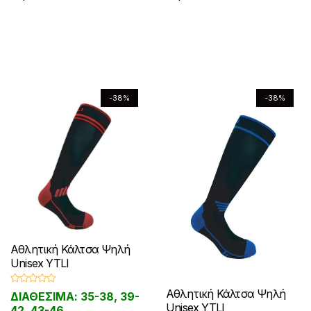
λ
a
υ
τ
τ
ο
ο
λ
λ
γ
l
σ
α
ο
ο
ς
ς
ε
ε
έ
p
α
γ
π
π
γ
γ
ς
r
τ
έ
ρ
ρ
ο
ο
.
i
ι
ς
ο
ο
ύ
ύ
c
μ
Ο
.
ϊ
ϊ
e
ή
ν
ν
ι
-38%
-38%
Ο
ό
ό
w
ε
σ
σ
ε
ι
ν
ν
a
ί
τ
τ
π
s
ν
ε
έ
έ
η
η
ι
:
α
π
χ
χ
σ
σ
λ
€
ι
ι
ε
ε
ε
ε
ο
7
:
λ
ι
ι
λ
λ
γ
.
€
ο
π
π
9
4
ί
ί
έ
γ
ο
ο
0
.
δ
δ
ς
Αθλητική Κάλτσα Ψηλή
έ
λ
λ
.
9
α
α
μ
Unisex YTLI
ς
λ
λ
0
τ
τ
π
.
μ
α
α
Β
Αθλητική Κάλτσα Ψηλή
ΔΙΑΘΕΣΙΜΑ: 35-38, 39-
ο
ο
ο
α
π
π
π
Unisex YTLI
θ
42, 43-46