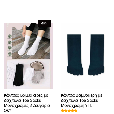
λ
π
π
5
r
τ
ς
ς
λ
γ
γ
ε
ρ
ρ
i
ι
ε
έ
έ
γ
ο
ο
c
μ
γ
ς
ς
ο
ϊ
ϊ
e
ή
-19%
ο
.
.
ύ
ό
ό
w
ε
ύ
Ο
Ο
ν
ν
ν
a
ί
ν
ι
ι
σ
s
ν
έ
έ
σ
ε
ε
:
α
τ
χ
χ
τ
€
ι
π
π
η
ε
ε
6
:
η
ι
ι
σ
ι
ι
.
€
σ
λ
λ
ε
π
π
0
5
ε
ο
ο
λ
ο
ο
0
.
λ
γ
γ
ί
λ
λ
.
0
ί
έ
έ
δ
λ
λ
0
δ
ς
ς
.
α
α
α
Κάλτσες Βαμβακερές με
Κάλτσα Βαμβακερή με
α
μ
μ
τ
π
π
Δάχτυλα Toe Socks
Δάχτυλα Toe Socks
τ
π
π
Μονόχρωμες 3 Ζευγάρια
Μονόχρωμη YTLI
ο
λ
λ
Q&Y
ο
ο
ο
υ
έ
έ