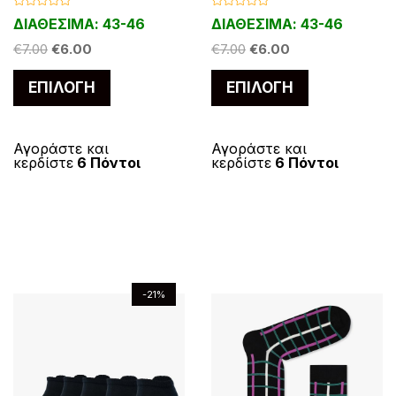
λ
λ
Β
Β
ο
ο
ΔΙΑΘΕΣΙΜΑ: 43-46
ΔΙΑΘΕΣΙΜΑ: 43-46
έ
έ
α
α
θ
θ
ρ
ρ
O
Η
O
Η
μ
€
7.00
€
6.00
μ
€
7.00
€
6.00
ς
ς
ο
ο
ο
ο
r
τ
r
τ
λ
λ
π
π
Α
Α
ο
ο
ΕΠΙΛΟΓΉ
ΕΠΙΛΟΓΉ
i
ρ
i
ρ
ύ
ύ
γ
γ
α
α
υ
υ
ή
ή
g
έ
g
έ
ν
ν
θ
θ
ρ
ρ
η
η
τ
τ
i
χ
i
χ
κ
κ
ν
ν
α
α
ε
ε
ό
ό
Αγοράστε και
Αγοράστε και
n
ο
n
ο
μ
μ
α
α
κερδίστε
6 Πόντοι
κερδίστε
6 Πόντοι
λ
λ
ε
ε
a
υ
τ
a
υ
τ
0
0
ε
ε
α
α
λ
λ
l
σ
l
σ
ο
ο
π
π
π
π
ό
ό
α
α
p
α
p
α
π
π
5
5
ι
ι
r
τ
r
τ
γ
γ
ρ
ρ
λ
λ
i
ι
i
ι
έ
έ
ο
ο
c
μ
c
μ
ε
ε
ς
ς
ϊ
ϊ
e
ή
e
ή
γ
γ
-21%
.
.
ό
ό
w
ε
w
ε
ο
ο
Ο
Ο
ν
ν
a
ί
a
ί
ύ
ύ
ι
ι
s
ν
s
ν
έ
έ
ν
ν
ε
ε
:
α
:
α
χ
χ
σ
σ
€
ι
€
ι
π
π