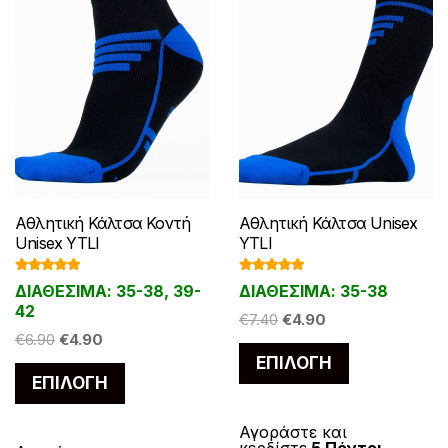
σ
σ
s
ν
ε
ε
έ
:
α
χ
:
α
τ
τ
€
ι
π
π
χ
ε
€
ι
3
:
η
η
ι
ι
ε
ι
7
:
.
€
σ
σ
λ
λ
ι
π
.
€
5
1
ε
ε
ο
ο
π
ο
4
4
0
.
λ
λ
γ
γ
ο
λ
0
.
.
9
ί
ί
έ
έ
λ
.
9
λ
0
δ
δ
ς
ς
λ
0
.
α
.
α
α
μ
μ
α
π
Αθλητική Κάλτσα Κοντή
Αθλητική Κάλτσα Unisex
τ
τ
π
π
π
Unisex YTLI
YTLI
λ
ο
ο
ο
ο
λ
έ
Βαθμολογ
Βαθμολογ
ΔΙΑΘΕΣΙΜΑ: 35-38, 39-
ΔΙΑΘΕΣΙΜΑ: 35-38
υ
υ
ρ
ρ
έ
ήθηκε με
ήθηκε με
ς
5.00
από 5
5.00
από 5
42
π
π
O
Η
ο
ο
€
7.40
€
4.90
ς
π
O
Η
€
6.90
€
4.90
r
τ
ρ
ρ
ύ
ύ
π
α
Α
r
τ
ΕΠΙΛΟΓΉ
i
ρ
ο
ο
ν
ν
α
Α
ρ
υ
ΕΠΙΛΟΓΉ
i
ρ
g
έ
ϊ
ϊ
ν
ν
ρ
υ
α
τ
g
έ
i
χ
ό
ό
α
α
α
τ
λ
i
χ
ό
Αγοράστε και
n
ο