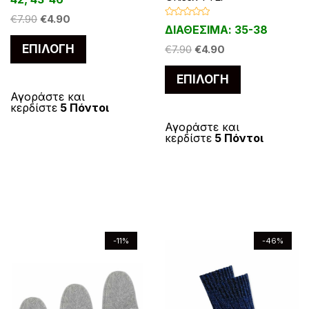
υ
υ
ρ
μ
ο
ο
λ
λ
O
Η
€
7.90
€
4.90
π
π
λ
ο
Β
ΔΙΑΘΕΣΙΜΑ: 35-38
ο
ρ
έ
έ
α
r
τ
γ
ρ
ρ
ύ
θ
Α
ή
ΕΠΙΛΟΓΉ
O
Η
ο
μ
€
7.90
€
4.90
ς
i
ρ
ς
θ
ο
ο
ν
ο
υ
η
r
τ
g
έ
λ
ύ
π
π
κ
Α
ο
ϊ
ϊ
ν
τ
ΕΠΙΛΟΓΉ
ε
i
ρ
i
χ
γ
ν
α
α
μ
υ
ή
ό
ό
α
ό
ε
Αγοράστε και
g
έ
n
ο
θ
ν
ρ
ρ
0
κερδίστε
5 Πόντοι
η
τ
ν
ν
ε
i
χ
α
a
υ
τ
κ
π
α
α
α
ε
ό
Αγοράστε και
n
ο
τ
τ
ό
l
σ
π
ο
μ
5
κερδίστε
5 Πόντοι
ε
λ
λ
ε
a
υ
τ
p
α
ο
ο
ι
0
π
π
α
λ
λ
l
σ
r
τ
ο
ς
ς
λ
π
ρ
ό
ι
α
α
p
α
i
ι
π
5
ε
ο
r
τ
c
μ
λ
γ
γ
ρ
γ
ϊ
i
ι
e
ή
ε
έ
έ
ο
ο
ό
c
μ
w
ε
γ
ς
ς
ϊ
ύ
ν
e
ή
a
ί
-11%
-46%
ο
.
.
ό
ν
w
ε
s
ν
έ
ύ
Ο
Ο
ν
a
ί
:
α
σ
χ
ν
ι
ι
s
ν
έ
€
ι
τ
ε
σ
ε
ε
:
α
7
:
χ