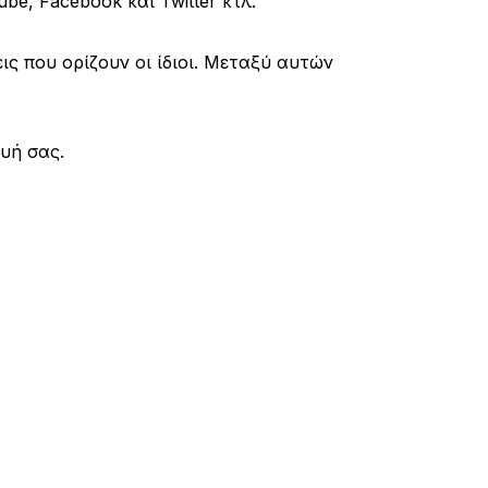
e, Facebook και Twitter κτλ.
ς που ορίζουν οι ίδιοι. Μεταξύ αυτών
υή σας.