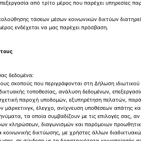
πεξεργασία από τρίτο μέρος που παρέχει υπηρεσίες π
κολούθησης τάσεων μέσων κοινωνικών δικτύων διατηρεί
μέρος ενδέχεται να μας παρέχει πρόσβαση.
ίτους
ας δεδομένα:
α τους σκοπούς που περιγράφονται στη Δήλωση ιδιωτικο
αδικτυακής τοποθεσίας, ανάλυση δεδομένων, επεξεργα
σχετική παροχή υποδομών, εξυπηρέτηση πελατών, παράδ
 μάρκετινγκ, έλεγχο, ανίχνευση υποθέσεων απάτης και
νύματα, τα οποία συμβαδίζουν με τις επιλογές σας, αν 
ρων κληρώσεων, διαγωνισμών και παρόμοιων προωθητικώ
α κοινωνικής δικτύωσης, με χρήστες άλλων διαδικτυακ
ωσης, σε σύνδεση με τη δραστηριότητα κοινοποίησής σα