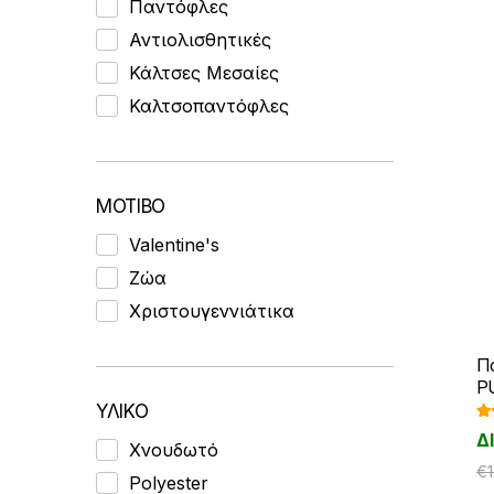
Παντόφλες
Αντιολισθητικές
Κάλτσες Μεσαίες
Καλτσοπαντόφλες
ΜΟΤΙΒΟ
Valentine's
Ζώα
Χριστουγεννιάτικα
Π
P
ΥΛΙΚΟ
Βα
Δ
ήθ
Χνουδωτό
5.
€
Polyester