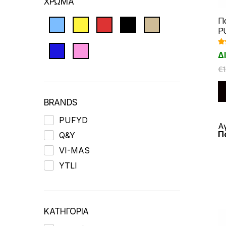
ΧΡΩΜΑ
Π
P
Βα
Δ
ήθ
5.
€
BRANDS
PUFYD
Α
Π
Q&Y
VI-MAS
YTLI
ΚΑΤΗΓΟΡΙΑ