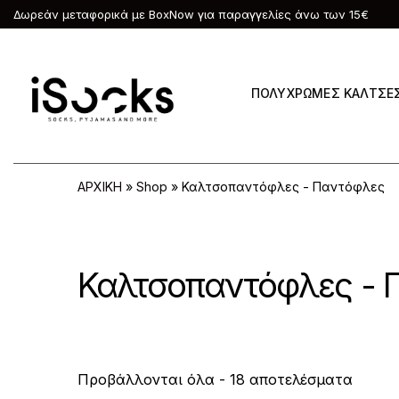
Δωρεάν μεταφορικά με BoxNow για παραγγελίες άνω των 15€
ΠΟΛΥΧΡΩΜΕΣ ΚΑΛΤΣΕ
ΑΡΧΙΚΗ
»
Shop
»
Καλτσοπαντόφλες - Παντόφλες
Καλτσοπαντόφλες - 
S
Προβάλλονται όλα - 18 αποτελέσματα