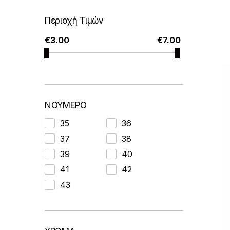
o
r
Περιοχή Τιμών
t
€
3.00
€
7.00
e
d
b
y
l
ΝΟΥΜΕΡΟ
a
t
35
36
e
37
38
s
39
40
t
41
42
43