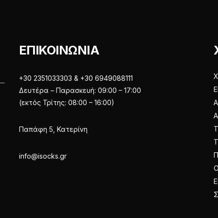
επιλεγούν
στη
στη
σελίδα
σελίδα
του
του
προϊόντος
ΕΠΙΚΟΙΝΩΝΙΑ
προϊόντος
Χ
+30 2351033303 & +30 6949088111
Ε
Δευτέρα – Παρασκευή: 09:00 – 17:00
(εκτός Τρίτης: 08:00 – 16:00)
Α
Παπάφη 5, Κατερίνη
Π
info@isocks.gr
Ο
Ε
Σ