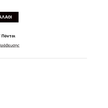
ΑΛΆΘΙ
7 Πόντοι
ιβράβευσης