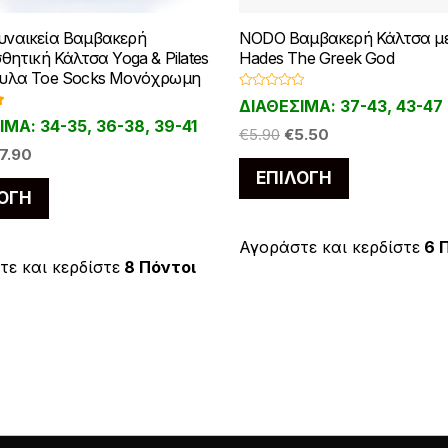
ναικεία Βαμβακερή
NODO Βαμβακερή Κάλτσα με
θητική Κάλτσα Yoga & Pilates
Hades The Greek God
υλα Toe Socks Μονόχρωμη
Β
ΔΙΑΘΕΣΙΜΑ: 37-43, 43-47
α
γ
θ
ΜΑ: 34-35, 36-38, 39-41
Original
Η
μ
€
5.90
€
5.50
5
ο
riginal
Η
7.90
price
τρέχουσα
λ
Αυτό
ο
rice
τρέχουσα
ΕΠΙΛΟΓΉ
was:
τιμή
γ
Αυτό
το
ή
ΟΓΉ
as:
τιμή
€5.90.
είναι:
θ
το
η
προϊόν
10.00.
είναι:
€5.50.
κ
προϊόν
ε
€7.90.
έχει
Αγοράστε και κερδίστε
6 
μ
έχει
ε και κερδίστε
8 Πόντοι
ε
πολλαπλές
0
α
πολλαπλές
παραλλαγές
π
ό
παραλλαγές.
Οι
5
Οι
επιλογές
επιλογές
μπορούν
μπορούν
να
να
επιλεγούν