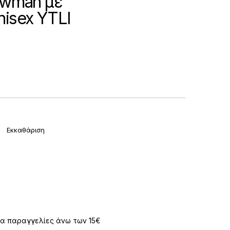
wman με
nisex YTLI
Εκκαθάριση
α παραγγελίες άνω των 15€