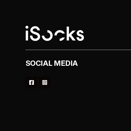
στη
σελίδα
του
προϊόντος
SOCIAL MEDIA