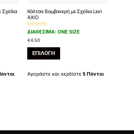
 Σχέδια
Κάλτσα Βαμβακερή με Σχέδια Lion
AXID
Β
ΔΙΑΘΕΣΙΜΑ: ONE SIZE
α
θ
μ
€
4.50
ο
λ
Αυτό
ο
ΕΠΙΛΟΓΉ
γ
το
ή
θ
η
προϊόν
κ
ε
έχει
Πόντοι
Αγοράστε και κερδίστε
5 Πόντοι
μ
ε
πολλαπλές
0
α
.
παραλλαγές.
π
ό
Οι
5
επιλογές
μπορούν
να
επιλεγούν