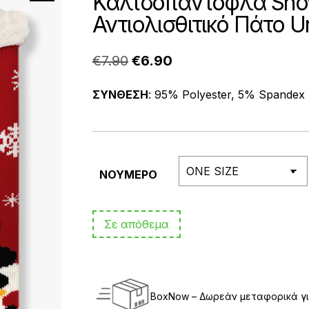
Καλτσοπαντόφλα Sno
Αντιολισθιτικό Πάτο U
Original
Η
€
7.90
€
6.90
price
τρέχουσα
ΣΥΝΘΕΣΗ
: 95% Polyester, 5% Spandex
was:
τιμή
€7.90.
είναι:
€6.90.
ΝΟΥΜΕΡΟ
Σε απόθεμα
BoxNow – Δωρεάν μεταφορικά γι