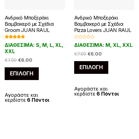
Ανδρικό Μποξεράκι
Ανδρικό Μποξεράκι
Βαμβακερό με Σχέδια
Βαμβακερό με Σχέδια
Groom JUAN RAUL
Pizza Lovers JUAN RAUL
Βαθμολογ
Β
ΔΙΑΘΕΣΙΜΑ: S, M, L, XL,
ΔΙΑΘΕΣΙΜΑ: M, XL, XXL
ήθηκε με
α
5.00
από 5
θ
XXL
Original
Η
μ
€
7.00
€
6.00
ο
Original
Η
€
7.00
€
6.00
price
τρέχουσα
λ
Αυτό
ο
price
τρέχουσα
ΕΠΙΛΟΓΉ
was:
τιμή
γ
Αυτό
το
ή
ΕΠΙΛΟΓΉ
was:
τιμή
€7.00.
είναι:
θ
το
η
προϊόν
€7.00.
είναι:
€6.00.
κ
προϊόν
ε
€6.00.
έχει
Αγοράστε και
μ
κερδίστε
6 Πόντοι
έχει
Αγοράστε και
ε
πολλαπλές
0
κερδίστε
6 Πόντοι
α
πολλαπλές
παραλλαγές
π
ό
παραλλαγές.
Οι
5
Οι
επιλογές
επιλογές
μπορούν
μπορούν
να