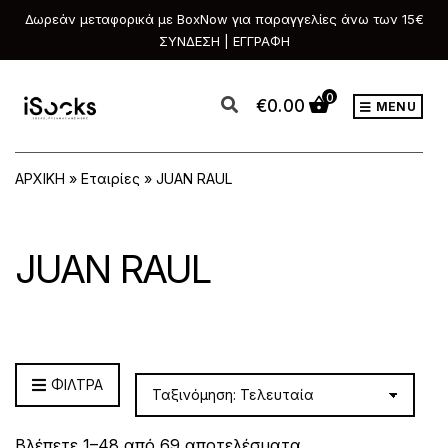
Δωρεάν μεταφορικά με BoxNow για παραγγελίες άνω των 15€
ΣΥΝΔΕΣΗ | ΕΓΓΡΑΦΗ
0
€
0.00
MENU
ΑΡΧΙΚΗ
»
Εταιρίες
»
JUAN RAUL
JUAN RAUL
ΦΙΛΤΡΑ
Sorted
Βλέπετε 1–48 από 69 αποτελέσματα