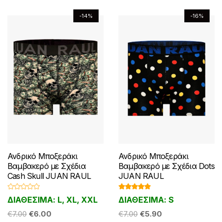
να
να
-14%
-16%
επιλεγούν
επιλεγούν
στη
στη
σελίδα
σελίδα
του
του
προϊόντος
προϊόντος
Ανδρικό Μποξεράκι
Ανδρικό Μποξεράκι
Βαμβακερό με Σχέδια
Βαμβακερό με Σχέδια Dots
Cash Skull JUAN RAUL
JUAN RAUL
Β
Βαθμολογ
ΔΙΑΘΕΣΙΜΑ: L, XL, XXL
ΔΙΑΘΕΣΙΜΑ: S
α
ήθηκε με
θ
5.00
από 5
Original
Η
Original
Η
μ
€
7.00
€
6.00
€
7.00
€
5.90
ο