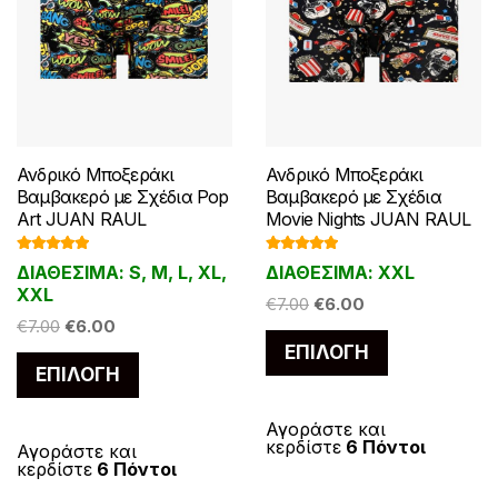
Ανδρικό Μποξεράκι
Ανδρικό Μποξεράκι
Βαμβακερό με Σχέδια Pop
Βαμβακερό με Σχέδια
Art JUAN RAUL
Movie Nights JUAN RAUL
Βαθμολογ
Βαθμολογ
ΔΙΑΘΕΣΙΜΑ: S, M, L, XL,
ΔΙΑΘΕΣΙΜΑ: XXL
ήθηκε με
ήθηκε με
5.00
από 5
5.00
από 5
XXL
Original
Η
€
7.00
€
6.00
Original
Η
€
7.00
€
6.00
price
τρέχουσα
Αυτό
price
τρέχουσα
ΕΠΙΛΟΓΉ
was:
τιμή
Αυτό
το
ΕΠΙΛΟΓΉ
was:
τιμή
€7.00.
είναι:
το
προϊόν
€7.00.
είναι:
€6.00.
προϊόν
€6.00.
έχει
Αγοράστε και
κερδίστε
6 Πόντοι
έχει
Αγοράστε και
πολλαπλές
κερδίστε
6 Πόντοι
πολλαπλές
παραλλαγές