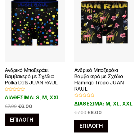
σελίδα
του
του
προϊόντος
προϊόντος
Ανδρικό Μποξεράκι
Ανδρικό Μποξεράκι
Βαμβακερό με Σχέδια
Βαμβακερό με Σχέδια
Polka Dots JUAN RAUL
Flamingo Tropic JUAN
RAUL
Β
ΔΙΑΘΕΣΙΜΑ: S, M, XXL
α
Β
θ
ΔΙΑΘΕΣΙΜΑ: M, XL, XXL
α
Original
Η
μ
€
7.00
€
6.00
θ
ο
Original
Η
μ
€
7.00
€
6.00
price
τρέχουσα
λ
ο
Αυτό
ο
price
τρέχουσα
ΕΠΙΛΟΓΉ
λ
was:
τιμή
γ
Αυτό
ο
το
ή
ΕΠΙΛΟΓΉ
was:
τιμή
€7.00.
είναι:
γ
θ
το
ή
η
προϊόν
€7.00.
είναι:
€6.00.
θ
κ
η