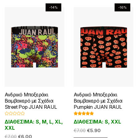
να
στη
-14%
-16%
επιλεγούν
σελίδα
στη
του
σελίδα
προϊόντος
του
προϊόντος
Ανδρικό Μποξεράκι
Ανδρικό Μποξεράκι
Βαμβακερό με Σχέδια
Βαμβακερό με Σχέδια
Street Pop JUAN RAUL
Pumpkin JUAN RAUL
Β
Βαθμολογ
ΔΙΑΘΕΣΙΜΑ: S, M, L, XL,
ΔΙΑΘΕΣΙΜΑ: S, XXL
α
ήθηκε με
θ
5.00
από 5
XXL
Original
Η
μ
€
7.00
€
5.90
ο
Original
Η
€
7.00
€
6.00
price
τρέχουσα
λ