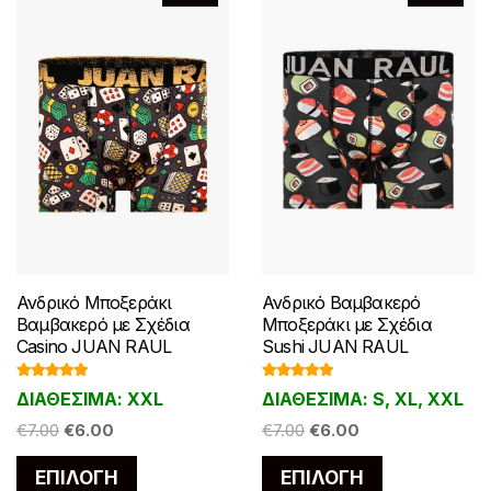
επιλεγούν
στη
στη
σελίδα
σελίδα
του
του
προϊόντος
προϊόντος
Ανδρικό Μποξεράκι
Ανδρικό Βαμβακερό
Βαμβακερό με Σχέδια
Μποξεράκι με Σχέδια
Casino JUAN RAUL
Sushi JUAN RAUL
Βαθμολογ
Βαθμολογ
ΔΙΑΘΕΣΙΜΑ: XXL
ΔΙΑΘΕΣΙΜΑ: S, XL, XXL
ήθηκε με
ήθηκε με
5.00
από 5
5.00
από 5
Original
Η
Original
Η
€
7.00
€
6.00
€
7.00
€
6.00
price
τρέχουσα
price
τρέχουσα
Αυτό
Αυτό
ΕΠΙΛΟΓΉ
ΕΠΙΛΟΓΉ
was:
τιμή
was:
τιμή