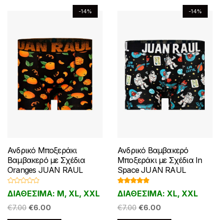
να
επιλεγούν
-14%
-14%
επιλεγούν
στη
στη
σελίδα
σελίδα
του
του
προϊόντος
προϊόντος
Ανδρικό Μποξεράκι
Ανδρικό Βαμβακερό
Βαμβακερό με Σχέδια
Μποξεράκι με Σχέδια In
Oranges JUAN RAUL
Space JUAN RAUL
Β
Βαθμολογ
ΔΙΑΘΕΣΙΜΑ: M, XL, XXL
ΔΙΑΘΕΣΙΜΑ: XL, XXL
α
ήθηκε με
θ
5.00
από 5
Original
Η
Original
Η
μ
€
7.00
€
6.00
€
7.00
€
6.00
ο
price
τρέχουσα
price
τρέχουσα
λ