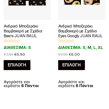
Ανδρικό Μποξεράκι
Ανδρικό Μποξεράκι
Βαμβακερό με Σχέδια
Βαμβακερό με Σχέδια
Beers JUAN RAUL
Eyes Googly JUAN RAUL
Β
Β
ΔΙΑΘΕΣΙΜΑ: S
ΔΙΑΘΕΣΙΜΑ: S, M, L, XL
α
α
θ
θ
Original
Η
Original
Η
μ
€
7.00
€
5.90
μ
€
7.00
€
6.00
ο
ο
price
τρέχουσα
price
τρέχουσα
λ
λ
Αυτό
Αυτό
ο
ο
ΕΠΙΛΟΓΉ
ΕΠΙΛΟΓΉ
was:
τιμή
was:
τιμή
γ
γ
το
το
ή
ή
€7.00.
είναι:
€7.00.
είναι:
θ
θ
η
η
προϊόν
προϊόν
€5.90.
€6.00.
κ
κ
ε
ε
έχει
έχει
Αγοράστε και
Αγοράστε και
μ
μ
κερδίστε
6 Πόντοι
κερδίστε
6 Πόντοι
ε
ε
πολλαπλές
πολλαπλές
0
0
α
α
παραλλαγές.
παραλλαγές
π
π
ό
ό
Οι
Οι
5
5
επιλογές
επιλογές