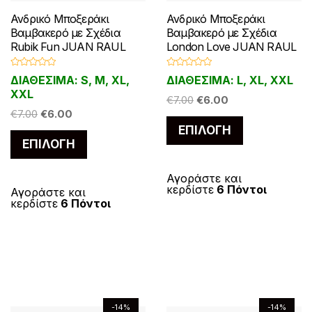
Ανδρικό Μποξεράκι
Ανδρικό Μποξεράκι
Βαμβακερό με Σχέδια
Βαμβακερό με Σχέδια
Rubik Fun JUAN RAUL
London Love JUAN RAUL
Β
Β
ΔΙΑΘΕΣΙΜΑ: S, M, XL,
ΔΙΑΘΕΣΙΜΑ: L, XL, XXL
α
α
θ
θ
XXL
Original
Η
μ
μ
€
7.00
€
6.00
ο
ο
Original
Η
€
7.00
€
6.00
price
τρέχουσα
λ
λ
Αυτό
ο
ο
price
τρέχουσα
ΕΠΙΛΟΓΉ
was:
τιμή
γ
γ
Αυτό
το
ή
ή
ΕΠΙΛΟΓΉ
was:
τιμή
€7.00.
είναι:
θ
θ
το
η
η
προϊόν
€7.00.
είναι:
€6.00.
κ
κ
προϊόν
ε
ε
€6.00.
έχει
Αγοράστε και
μ
μ
κερδίστε
6 Πόντοι
έχει
ε
Αγοράστε και
ε
πολλαπλές
0
0
κερδίστε
6 Πόντοι
α
α
πολλαπλές
παραλλαγές
π
π
ό
ό
παραλλαγές.
Οι
5
5
Οι
επιλογές
επιλογές
μπορούν
μπορούν
να
να
επιλεγούν
-14%
-14%