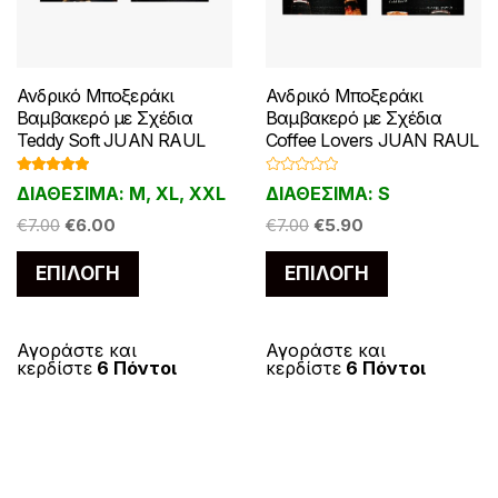
Ανδρικό Μποξεράκι
Ανδρικό Μποξεράκι
Βαμβακερό με Σχέδια
Βαμβακερό με Σχέδια
Teddy Soft JUAN RAUL
Coffee Lovers JUAN RAUL
Βαθμολογ
Β
ΔΙΑΘΕΣΙΜΑ: M, XL, XXL
ΔΙΑΘΕΣΙΜΑ: S
ήθηκε με
α
5.00
από 5
θ
Original
Η
Original
Η
€
7.00
€
6.00
μ
€
7.00
€
5.90
ο
price
τρέχουσα
price
τρέχουσα
λ
Αυτό
Αυτό
ο
ΕΠΙΛΟΓΉ
ΕΠΙΛΟΓΉ
was:
τιμή
was:
τιμή
γ
το
το
ή
€7.00.
είναι:
€7.00.
είναι:
θ
η
προϊόν
προϊόν
€6.00.
€5.90.
κ
ε
έχει
έχει
Αγοράστε και
Αγοράστε και
μ
κερδίστε
6 Πόντοι
κερδίστε
6 Πόντοι
ε
πολλαπλές
πολλαπλές
0
α
παραλλαγές.
παραλλαγές
π
ό
Οι
Οι
5
επιλογές
επιλογές
μπορούν
μπορούν