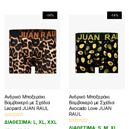
μπορούν
μπορούν
να
να
-14%
-14%
επιλεγούν
επιλεγούν
στη
στη
σελίδα
σελίδα
του
του
προϊόντος
προϊόντος
Ανδρικό Μποξεράκι
Ανδρικό Μποξεράκι
Βαμβακερό με Σχέδια
Βαμβακερό με Σχέδια
Leopard JUAN RAUL
Avocado Love JUAN
RAUL
Β
ΔΙΑΘΕΣΙΜΑ: L, XL, XXL
α
Β
θ
ΔΙΑΘΕΣΙΜΑ: S, M, XL,
α