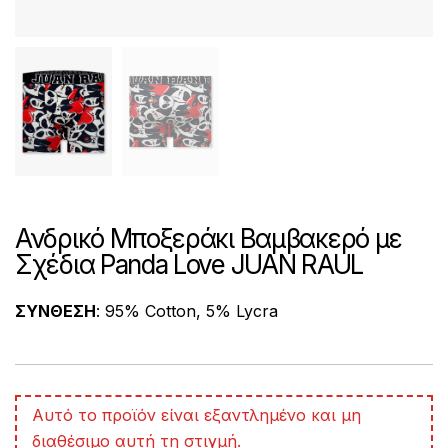
Ανδρικό Μποξεράκι Βαμβακερό με
Σχέδια Panda Love JUAN RAUL
ΣΥΝΘΕΣΗ
: 95% Cotton, 5% Lycra
A
Αυτό το προϊόν είναι εξαντλημένο και μη
l
διαθέσιμο αυτή τη στιγμή.
t