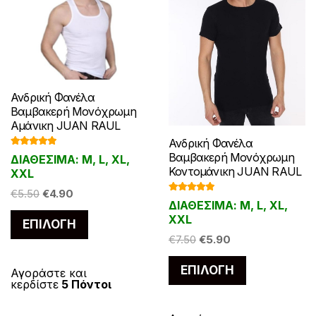
Ανδρική Φανέλα
Βαμβακερή Μονόχρωμη
Αμάνικη JUAN RAUL
Ανδρική Φανέλα
Βαθμολογ
Βαμβακερή Μονόχρωμη
ΔΙΑΘΕΣΙΜΑ: M, L, XL,
ήθηκε με
Κοντομάνικη JUAN RAUL
5.00
από 5
XXL
Original
Η
€
5.50
€
4.90
Βαθμολογ
ΔΙΑΘΕΣΙΜΑ: M, L, XL,
ήθηκε με
price
τρέχουσα
5.00
από 5
Αυτό
XXL
ΕΠΙΛΟΓΉ
was:
τιμή
το
Original
Η
€
7.50
€
5.90
€5.50.
είναι:
προϊόν
price
τρέχουσα
€4.90.
Αυτό
ΕΠΙΛΟΓΉ
was:
τιμή
έχει
Αγοράστε και
το
κερδίστε
5 Πόντοι
€7.50.
είναι:
πολλαπλές
προϊόν
€5.90.
παραλλαγές.