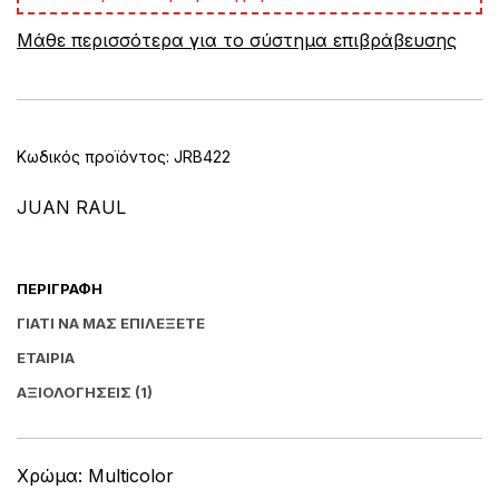
e
Μάθε περισσότερα για το σύστημα επιβράβευσης
r
n
a
t
i
v
Κωδικός προϊόντος:
JRB422
e
:
JUAN RAUL
ΠΕΡΙΓΡΑΦΉ
ΓΙΑΤΊ ΝΑ ΜΑΣ ΕΠΙΛΈΞΕΤΕ
ΕΤΑΙΡΊΑ
ΑΞΙΟΛΟΓΉΣΕΙΣ (1)
Χρώμα: Multicolor