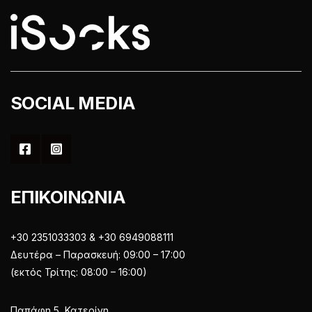
στη
σελίδα
σελίδα
του
του
προϊόντος
προϊόντος
SOCIAL MEDIA
ΕΠΙΚΟΙΝΩΝΙΑ
+30 2351033303 & +30 6949088111
Δευτέρα – Παρασκευή: 09:00 – 17:00
(εκτός Τρίτης: 08:00 – 16:00)
Παπάφη 5, Κατερίνη