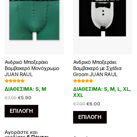
Ανδρικό Μποξεράκι
Ανδρικό Μποξεράκι
Βαμβακερό Μονόχρωμο
Βαμβακερό με Σχέδια
JUAN RAUL
Groom JUAN RAUL
Βαθμολογ
Βαθμολογ
ΔΙΑΘΕΣΙΜΑ: S, M
ΔΙΑΘΕΣΙΜΑ: S, M, L, XL,
ήθηκε με
ήθηκε με
5.00
από 5
5.00
από 5
XXL
Original
Η
€
7.00
€
5.90
Original
Η
€
7.00
€
6.00
price
τρέχουσα
Αυτό
price
τρέχουσα
ΕΠΙΛΟΓΉ
was:
τιμή
Αυτό
το
ΕΠΙΛΟΓΉ
was:
τιμή
€7.00.
είναι:
το
προϊόν
€7.00.
είναι:
€5.90.
προϊόν
έχει
€6.00.
Αγοράστε και