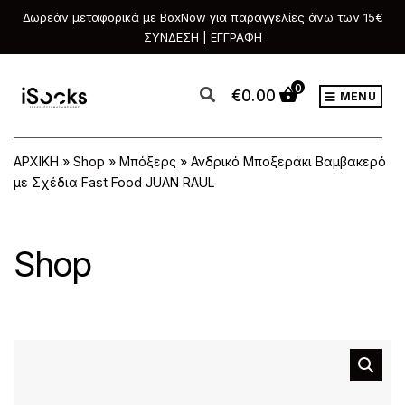
Δωρεάν μεταφορικά με BoxNow για παραγγελίες άνω των 15€
ΣΥΝΔΕΣΗ | ΕΓΓΡΑΦΗ
0
€
0.00
MENU
ΑΡΧΙΚΗ
»
Shop
»
Μπόξερς
»
Ανδρικό Μποξεράκι Βαμβακερό
με Σχέδια Fast Food JUAN RAUL
Shop