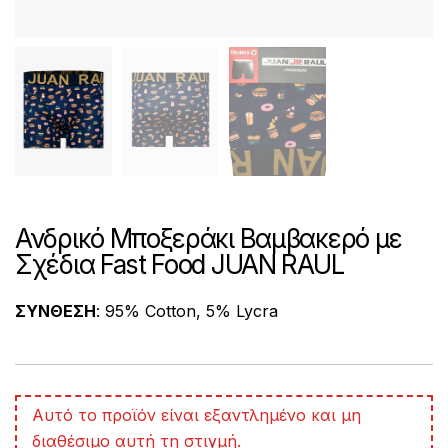
Ανδρικό Μποξεράκι Βαμβακερό με
Σχέδια Fast Food JUAN RAUL
ΣΥΝΘΕΣΗ
: 95% Cotton, 5% Lycra
A
Αυτό το προϊόν είναι εξαντλημένο και μη
l
διαθέσιμο αυτή τη στιγμή.
t