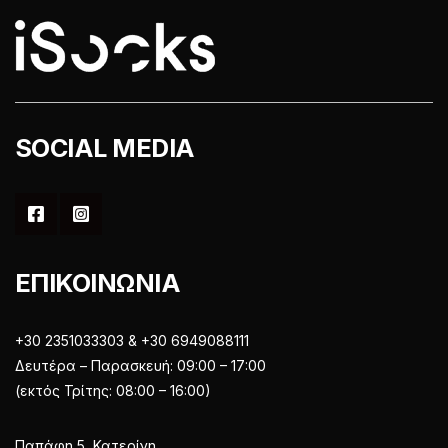
στη
σελίδα
σελίδα
του
του
προϊόντος
προϊόντος
SOCIAL MEDIA
ΕΠΙΚΟΙΝΩΝΙΑ
+30 2351033303 & +30 6949088111
Δευτέρα – Παρασκευή: 09:00 – 17:00
(εκτός Τρίτης: 08:00 – 16:00)
Παπάφη 5, Κατερίνη