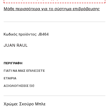
e
Μάθε περισσότερα για το σύστημα επιβράβευσης
r
n
a
t
i
v
Κωδικός προϊόντος:
JB464
e
:
JUAN RAUL
ΠΕΡΙΓΡΑΦΉ
ΓΙΑΤΊ ΝΑ ΜΑΣ ΕΠΙΛΈΞΕΤΕ
ΕΤΑΙΡΊΑ
ΑΞΙΟΛΟΓΉΣΕΙΣ (0)
Χρώμα: Σκούρο Μπλε