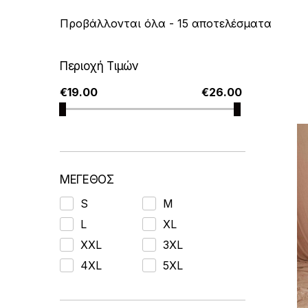
S
Προβάλλονται όλα - 15 αποτελέσματα
o
r
Περιοχή Τιμών
t
€
19.00
€
26.00
e
d
b
y
l
ΜΕΓΕΘΟΣ
a
t
S
M
e
L
XL
s
XXL
3XL
t
4XL
5XL