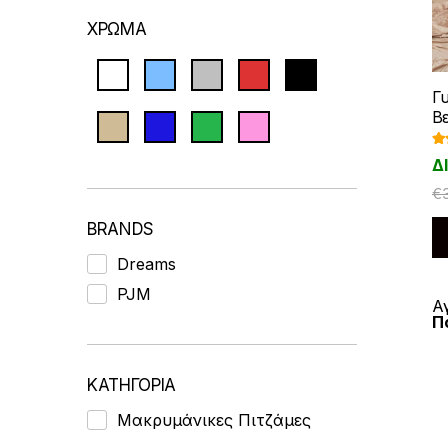
ΧΡΩΜΑ
Γ
Β
Βα
Δ
ήθ
5.
€
BRANDS
Dreams
PJM
Α
Π
ΚΑΤΗΓΟΡΙΑ
Μακρυμάνικες Πιτζάμες