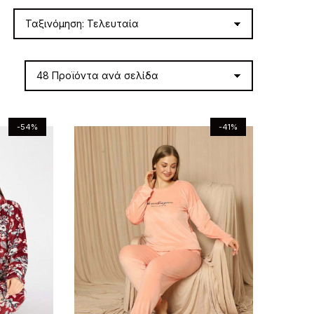
-54%
-41%