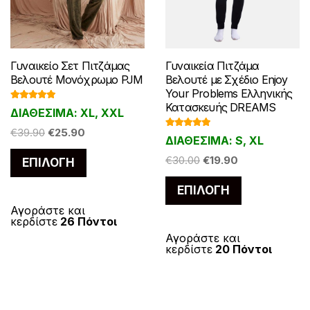
Γυναικείο Σετ Πιτζάμας
Γυναικεία Πιτζάμα
Βελουτέ Μονόχρωμo PJM
Βελουτέ με Σχέδιο Enjoy
Your Problems Ελληνικής
Κατασκευής DREAMS
Βαθμολογ
ΔΙΑΘΕΣΙΜΑ: XL, XXL
ήθηκε με
5.00
από 5
Original
Η
€
39.90
€
25.90
Βαθμολογ
ΔΙΑΘΕΣΙΜΑ: S, XL
ήθηκε με
price
τρέχουσα
5.00
από 5
Αυτό
Original
Η
€
30.00
€
19.90
ΕΠΙΛΟΓΉ
was:
τιμή
το
price
τρέχουσα
€39.90.
είναι:
Αυτό
ΕΠΙΛΟΓΉ
προϊόν
was:
τιμή
€25.90.
το
€30.00.
είναι:
έχει
Αγοράστε και
προϊόν
κερδίστε
26 Πόντοι
€19.90.
πολλαπλές
έχει
Αγοράστε και
παραλλαγές.
κερδίστε
20 Πόντοι
πολλαπλές
Οι
παραλλαγές
επιλογές
Οι
μπορούν
επιλογές