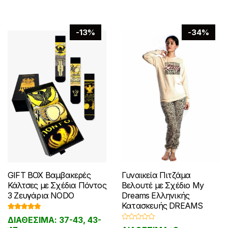
να
μπορούν
επιλεγούν
να
στη
-13%
-34%
επιλεγούν
σελίδα
στη
του
σελίδα
προϊόντος
του
προϊόντος
GIFT BOX Βαμβακερές
Γυναικεία Πιτζάμα
Κάλτσες με Σχέδια Πόντος
Βελουτέ με Σχέδιο My
3 Ζευγάρια NODO
Dreams Ελληνικής
Κατασκευής DREAMS
Βαθμολογ
ΔΙΑΘΕΣΙΜΑ: 37-43, 43-
ήθηκε με
Β
5.00
από 5