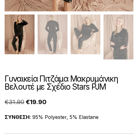
Γυναικεία Πιτζάμα Μακρυμάνικη
Βελουτέ με Σχέδιο Stars PJM
Original
Η
€
31.90
€
19.90
price
τρέχουσα
ΣΥΝΘΕΣΗ
: 95% Polyester, 5% Elastane
was:
τιμή
€31.90.
είναι: