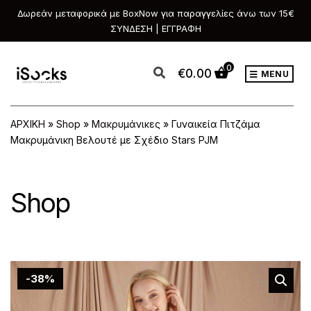
Δωρεάν μεταφορικά με BoxNow για παραγγελίες άνω των 15€
ΣΥΝΔΕΣΗ | ΕΓΓΡΑΦΗ
0
€
0.00
MENU
ΑΡΧΙΚΗ
»
Shop
»
Μακρυμάνικες
»
Γυναικεία Πιτζάμα
Μακρυμάνικη Βελουτέ με Σχέδιο Stars PJM
Shop
-38%