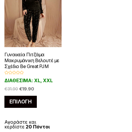
Γυναικεία Πιτζάμα
Μακρυμάνικη Βελουτέ με
Σχέδιο Be Great PJM
Β
ΔΙΑΘΕΣΙΜΑ: XL, XXL
α
θ
Original
Η
μ
€
31.90
€
19.90
ο
price
τρέχουσα
λ
Αυτό
ο
ΕΠΙΛΟΓΉ
was:
τιμή
γ
το
ή
€31.90.
είναι:
θ
η
προϊόν
€19.90.
κ
ε
έχει
Αγοράστε και
μ
κερδίστε
20 Πόντοι
ε
πολλαπλές
0