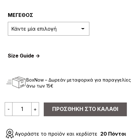
€19.90.
ΜΕΓΕΘΟΣ
Size Guide ->
BoxNow – Δωρεάν μεταφορικά για παραγγελίες
άνω των 15€
Γυναικεία
-
+
ΠΡΟΣΘΉΚΗ ΣΤΟ ΚΑΛΆΘΙ
Πιτζάμα
Μακρυμάνικη
Βελουτέ
με
Αγοράστε το προϊόν και κερδίστε
20 Πόντοι
Σχέδιο