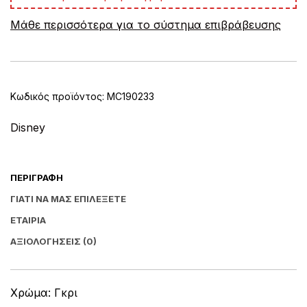
e
Μάθε περισσότερα για το σύστημα επιβράβευσης
r
n
a
t
i
v
Κωδικός προϊόντος:
MC190233
e
:
Disney
ΠΕΡΙΓΡΑΦΉ
ΓΙΑΤΊ ΝΑ ΜΑΣ ΕΠΙΛΈΞΕΤΕ
ΕΤΑΙΡΊΑ
ΑΞΙΟΛΟΓΉΣΕΙΣ (0)
Χρώμα: Γκρι