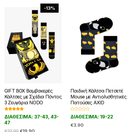
να
να
-13%
επιλεγούν
επιλεγούν
στη
στη
σελίδα
σελίδα
του
του
προϊόντος
προϊόντος
GIFT BOX Βαμβακερές
Παιδική Κάλτσα Πετσετέ
Κάλτσες με Σχέδια Πόντος
Mouse με Αντιολισθητικές
3 Ζευγάρια NODO
Πατούσες AXID
Βαθμολογ
Β
ΔΙΑΘΕΣΙΜΑ: 37-43, 43-
ΔΙΑΘΕΣΙΜΑ: 19-22
ήθηκε με
α
5.00
από 5
θ
47
μ
€
3.90
ο
Original
Η
€
22.90
€
19.90
λ