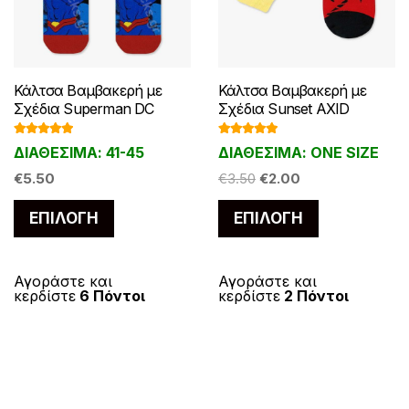
Κάλτσα Βαμβακερή με
Κάλτσα Βαμβακερή με
Σχέδια Superman DC
Σχέδια Sunset AXID
Βαθμολογ
Βαθμολογ
ΔΙΑΘΕΣΙΜΑ: 41-45
ΔΙΑΘΕΣΙΜΑ: ONE SIZE
ήθηκε με
ήθηκε με
5.00
από 5
5.00
από 5
Original
Η
€
5.50
€
3.50
€
2.00
price
τρέχουσα
Αυτό
Αυτό
ΕΠΙΛΟΓΉ
ΕΠΙΛΟΓΉ
was:
τιμή
το
το
€3.50.
είναι:
προϊόν
προϊόν
€2.00.
έχει
έχει
Αγοράστε και
Αγοράστε και
κερδίστε
6 Πόντοι
κερδίστε
2 Πόντοι
πολλαπλές
πολλαπλές
παραλλαγές.
παραλλαγές
Οι
Οι
επιλογές
επιλογές
μπορούν
μπορούν