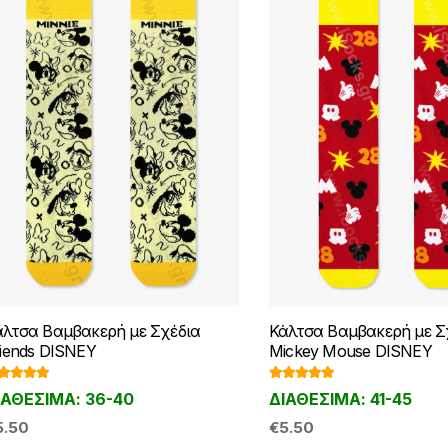
στη
στη
σελίδα
σελίδα
του
του
προϊόντος
προϊόντ
άλτσα Βαμβακερή με Σχέδια
Κάλτσα Βαμβακερή με Σ
iends DISNEY
Mickey Mouse DISNEY
θμολογ
Βαθμολογ
ΙΑΘΕΣΙΜΑ: 36-40
ΔΙΑΘΕΣΙΜΑ: 41-45
ηκε με
ήθηκε με
00
από 5
5.00
από 5
5.50
€
5.50