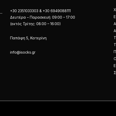
Χ
+30 2351033303 & +30 6949088111
Ε
Δευτέρα – Παρασκευή: 09:00 – 17:00
(εκτός Τρίτης: 08:00 – 16:00)
Α
Παπάφη 5, Κατερίνη
Π
info@isocks.gr
Ο
Ε
Σ