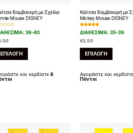
άλτσα Βαμβακερή με Σχέδια
Κάλτσα Βαμβακερή με Σ
innie Mouse DISNEY
Mickey Mouse DISNEY
Βαθμολογ
ΙΑΘΕΣΙΜΑ: 36-40
ΔΙΑΘΕΣΙΜΑ: 35-39
ήθηκε με
5.00
από 5
5.50
€
5.50
Αυτό
Αυτό
ΕΠΙΛΟΓΉ
ΕΠΙΛΟΓΉ
το
το
προϊόν
προϊόν
έχει
έχει
γοράστε και κερδίστε
6
Αγοράστε και κερδίστ
όντοι
Πόντοι
πολλαπλές
πολλαπλ
παραλλαγές.
παραλλα
Οι
Οι
επιλογές
επιλογές
μπορούν
μπορούν
να
να
επιλεγούν
επιλεγο