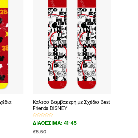
στη
σελίδα
του
ος
προϊόντος
χέδια
Κάλτσα Βαμβακερή με Σχέδια Best
Friends DISNEY
Β
ΔΙΑΘΕΣΙΜΑ: 41-45
α
θ
μ
€
5.50
ο