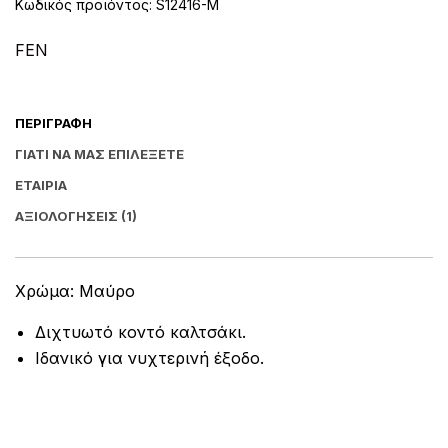
Κωδικός προϊόντος:
S12416-M
a
t
i
FEN
v
e
:
ΠΕΡΙΓΡΑΦΉ
ΓΙΑΤΊ ΝΑ ΜΑΣ ΕΠΙΛΈΞΕΤΕ
ΕΤΑΙΡΊΑ
ΑΞΙΟΛΟΓΉΣΕΙΣ (1)
Χρώμα: Μαύρο
Διχτυωτό κοντό καλτσάκι.
Ιδανικό για νυχτερινή έξοδο.