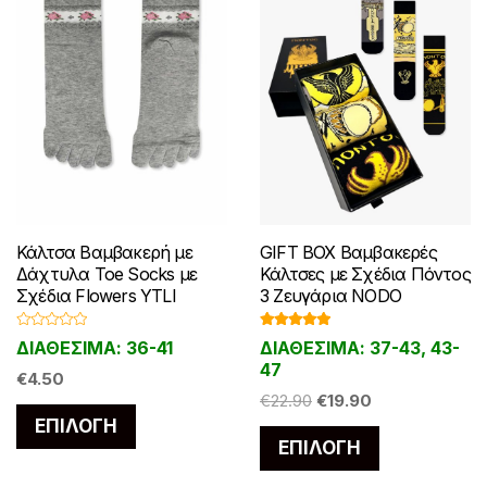
του
σελίδα
προϊόντος
του
προϊόντος
Κάλτσα Βαμβακερή με
GIFT BOX Βαμβακερές
Δάχτυλα Toe Socks με
Κάλτσες με Σχέδια Πόντος
Σχέδια Flowers YTLI
3 Ζευγάρια NODO
Β
Βαθμολογ
ΔΙΑΘΕΣΙΜΑ: 36-41
ΔΙΑΘΕΣΙΜΑ: 37-43, 43-
α
ήθηκε με
θ
5.00
από 5
47
μ
€
4.50
ο
Original
Η
€
22.90
€
19.90
λ
Αυτό
ο
price
τρέχουσα
ΕΠΙΛΟΓΉ
γ
Αυτό
το
ή
ΕΠΙΛΟΓΉ
was:
τιμή
θ
το
η
προϊόν
€22.90.
είναι:
κ