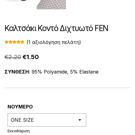
Καλτσάκι Κοντό Διχτυωτό FEN
(
1
αξιολόγηση πελάτη)
Βαθμολογ
1
ήθηκε με
5.00
από 5
Original
Η
€
2.20
€
1.50
με βάση
βαθμολογί
price
τρέχουσα
α πελάτη
ΣΥΝΘΕΣΗ
: 95% Polyamide, 5% Elastane
was:
τιμή
€2.20.
είναι:
€1.50.
ΝΟΥΜΕΡΟ
Εκκαθάριση