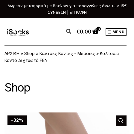
Δωρεάν μεταφορικά με BoxNow για παραγγελίες άνω των 15€
ΣΥΝΔΕΣΗ | ΕΓΓΡΑΦΗ
0
€
0.00
MENU
ΑΡΧΙΚΗ
»
Shop
»
Κάλτσες Κοντές - Μεσαίες
»
Καλτσάκι
Κοντό Διχτυωτό FEN
Shop
-32%