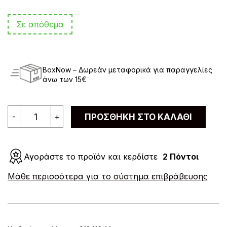
Σε απόθεμα
BoxNow – Δωρεάν μεταφορικά για παραγγελίες
άνω των 15€
Καλτσάκι
-
+
ΠΡΟΣΘΉΚΗ ΣΤΟ ΚΑΛΆΘΙ
Κοντό
Διχτυωτό
FEN
ποσότητα
Αγοράστε το προϊόν και κερδίστε
2 Πόντοι
A
Μάθε περισσότερα για το σύστημα επιβράβευσης
l
t
e
r
n