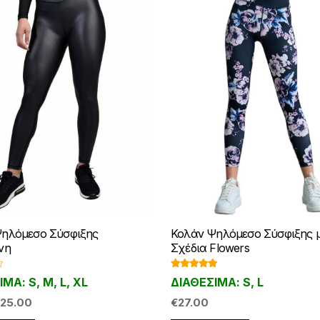
ηλόμεσο Σύσφιξης
Κολάν Ψηλόμεσο Σύσφιξης 
νη
Σχέδια Flowers
Βαθμολογ
ΜΑ: S, M, L, XL
ΔΙΑΘΕΣΙΜΑ: S, L
ήθηκε με
5.00
από 5
riginal
Η
25.00
€
27.00
rice
τρέχουσα