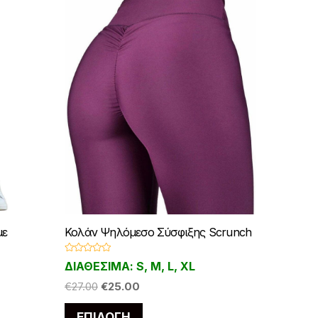
με
Κολάν Ψηλόμεσο Σύσφιξης Scrunch
Β
ΔΙΑΘΕΣΙΜΑ: S, M, L, XL
α
θ
Original
Η
μ
€
27.00
€
25.00
ο
price
τρέχουσα
λ
Αυτό
ο
ΕΠΙΛΟΓΉ