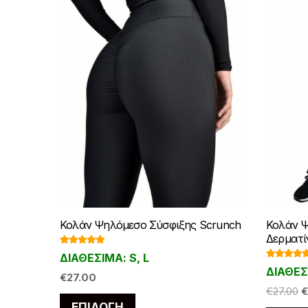
Κολάν Ψηλόμεσο Σύσφιξης Scrunch
Κολάν Ψ
Δερματί
Βαθμολογ
ΔΙΑΘΕΣΙΜΑ: S, L
ήθηκε με
Βαθμολο
5.00
από 5
ΔΙΑΘΕΣΙ
γήθηκε με
€
27.00
4.50
από
O
5
€
27.00
€
Αυτό
p
ΕΠΙΛΟΓΉ