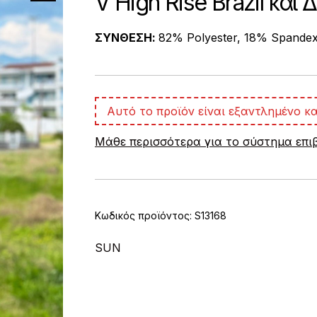
V High Rise Brazil κα
ΣΥΝΘΕΣΗ:
82% Polyester, 18% Spande
Αυτό το προϊόν είναι εξαντλημένο κα
Μάθε περισσότερα για το σύστημα επ
Κωδικός προϊόντος:
S13168
SUN