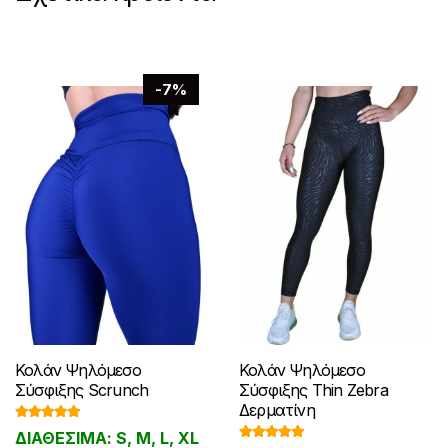
-7%
Κολάν Ψηλόμεσο
Κολάν Ψηλόμεσο
Σύσφιξης Scrunch
Σύσφιξης Thin Zebra
Δερματίνη
Βαθμολογ
ΔΙΑΘΕΣΙΜΑ: S, M, L, XL
ήθηκε με