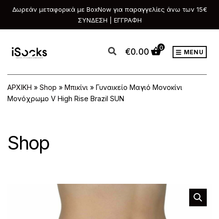
Δωρεάν μεταφορικά με BoxNow για παραγγελίες άνω των 15€
ΣΥΝΔΕΣΗ | ΕΓΓΡΑΦΗ
0
€
0.00
MENU
ΑΡΧΙΚΗ
»
Shop
»
Μπικίνι
»
Γυναικείο Μαγιό Μονοκίνι
Μονόχρωμο V High Rise Brazil SUN
Shop