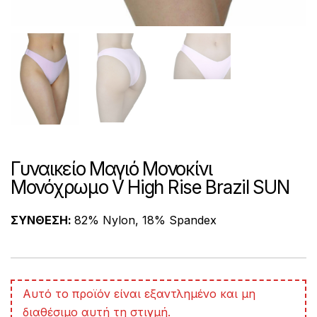
Γυναικείο Μαγιό Μονοκίνι
Μονόχρωμο V High Rise Brazil SUN
ΣΥΝΘΕΣΗ:
82% Nylon, 18% Spandex
A
Αυτό το προϊόν είναι εξαντλημένο και μη
l
διαθέσιμο αυτή τη στιγμή.
t