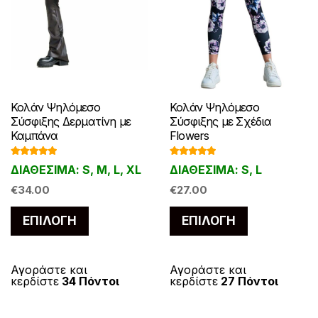
Κολάν Ψηλόμεσο
Κολάν Ψηλόμεσο
Σύσφιξης με Σχέδια
Σύσφιξης Δερματίνη με
Flowers
Καμπάνα
Βαθμολογ
Βαθμολογ
ΔΙΑΘΕΣΙΜΑ: S, L
ΔΙΑΘΕΣΙΜΑ: S, M, L, XL
ήθηκε με
ήθηκε με
5.00
από 5
5.00
από 5
€
27.00
€
34.00
Αυτό
Αυτό
ΕΠΙΛΟΓΉ
ΕΠΙΛΟΓΉ
το
το
προϊόν
προϊόν
έχει
έχει
Αγοράστε και
Αγοράστε και
κερδίστε
27 Πόντοι
κερδίστε
34 Πόντοι
πολλαπλές
πολλαπλές
παραλλαγές
παραλλαγές.