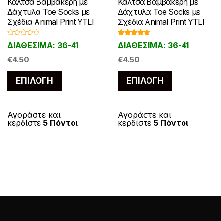
Κάλτσα Βαμβακερή με
Κάλτσα Βαμβακερή με
Δάχτυλα Toe Socks με
Δάχτυλα Toe Socks με
Σχέδια Animal Print YTLI
Σχέδια Animal Print YTLI
Β
Βαθμολογ
ΔΙΑΘΕΣΙΜΑ: 36-41
ΔΙΑΘΕΣΙΜΑ: 36-41
α
ήθηκε με
θ
5.00
από 5
μ
€
4.50
€
4.50
ο
λ
Αυτό
Αυτό
ο
ΕΠΙΛΟΓΉ
ΕΠΙΛΟΓΉ
γ
το
το
ή
θ
η
προϊόν
προϊόν
κ
ε
έχει
έχει
Αγοράστε και
Αγοράστε και
μ
κερδίστε
5 Πόντοι
κερδίστε
5 Πόντοι
ε
πολλαπλές
πολλαπλές
0
α
παραλλαγές.
παραλλαγές
π
ό
Οι
Οι
5
επιλογές
επιλογές
μπορούν
μπορούν
να
να
επιλεγούν
επιλεγούν
στη
στη