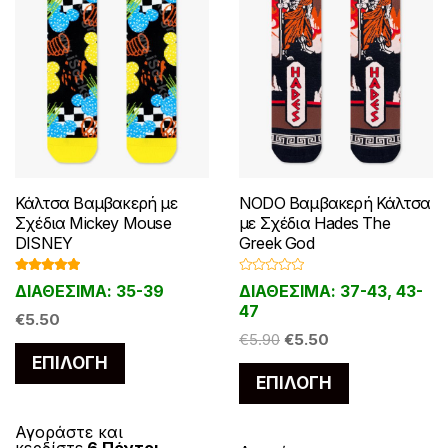
Κάλτσα Βαμβακερή με
NODO Βαμβακερή Κάλτσα
Σχέδια Mickey Mouse
με Σχέδια Hades The
DISNEY
Greek God
Βαθμολογ
Β
ΔΙΑΘΕΣΙΜΑ: 35-39
ΔΙΑΘΕΣΙΜΑ: 37-43, 43-
ήθηκε με
α
5.00
από 5
θ
47
€
5.50
μ
ο
Original
Η
€
5.90
€
5.50
λ
Αυτό
ο
price
τρέχουσα
ΕΠΙΛΟΓΉ
γ
Αυτό
το
ή
ΕΠΙΛΟΓΉ
was:
τιμή
θ
το
η
προϊόν
€5.90.
είναι:
κ
προϊόν
ε
έχει
€5.50.
Αγοράστε και
μ