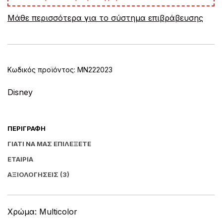
e
Μάθε περισσότερα για το σύστημα επιβράβευσης
r
n
a
t
i
v
Κωδικός προϊόντος:
MN222023
e
:
Disney
ΠΕΡΙΓΡΑΦΉ
ΓΙΑΤΊ ΝΑ ΜΑΣ ΕΠΙΛΈΞΕΤΕ
ΕΤΑΙΡΊΑ
ΑΞΙΟΛΟΓΉΣΕΙΣ (3)
Χρώμα: Multicolor