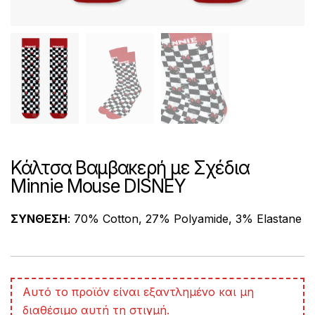
Κάλτσα Βαμβακερή με Σχέδια
Minnie Mouse DISNEY
ΣΥΝΘΕΣΗ
: 70% Cotton, 27% Polyamide, 3% Elastane
A
Αυτό το προϊόν είναι εξαντλημένο και μη
l
διαθέσιμο αυτή τη στιγμή.
t