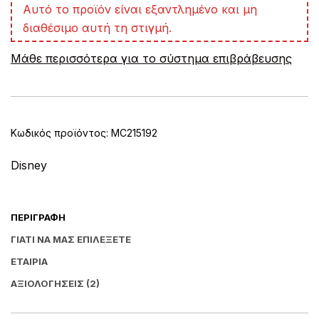
A
Αυτό το προϊόν είναι εξαντλημένο και μη
l
διαθέσιμο αυτή τη στιγμή.
t
e
Μάθε περισσότερα για το σύστημα επιβράβευσης
r
n
a
t
i
v
Κωδικός προϊόντος:
MC215192
e
:
Disney
ΠΕΡΙΓΡΑΦΉ
ΓΙΑΤΊ ΝΑ ΜΑΣ ΕΠΙΛΈΞΕΤΕ
ΕΤΑΙΡΊΑ
ΑΞΙΟΛΟΓΉΣΕΙΣ (2)