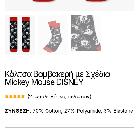
Κάλτσα Βαμβακερή με Σχέδια
Mickey Mouse DISNEY
(
2
αξιολογήσεις πελατών)
Βαθμολογ
2
ήθηκε με
5.00
από 5
ΣΥΝΘΕΣΗ
: 70% Cotton, 27% Polyamide, 3% Elastane
με βάση
βαθμολογί
ες πελάτη