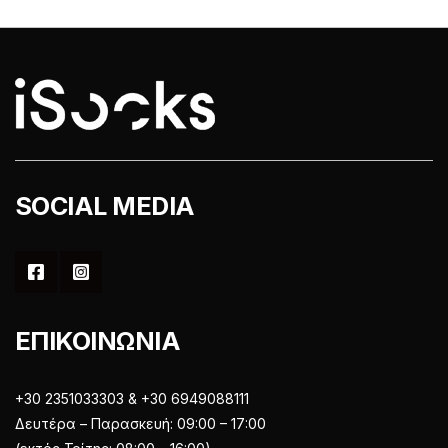
να
να
επιλεγούν
επιλεγούν
στη
στη
σελίδα
σελίδα
του
του
προϊόντος
προϊόντος
SOCIAL MEDIA
ΕΠΙΚΟΙΝΩΝΙΑ
+30 2351033303 & +30 6949088111
Δευτέρα – Παρασκευή: 09:00 – 17:00