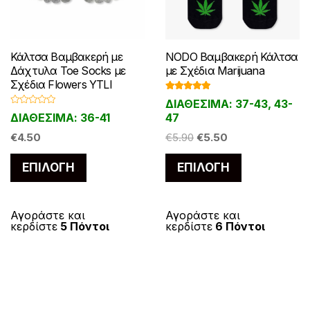
Κάλτσα Βαμβακερή με
NODO Βαμβακερή Κάλτσα
Δάχτυλα Toe Socks με
με Σχέδια Marijuana
Σχέδια Flowers YTLI
Βαθμολογ
ΔΙΑΘΕΣΙΜΑ: 37-43, 43-
ήθηκε με
Β
5.00
από 5
ΔΙΑΘΕΣΙΜΑ: 36-41
47
α
θ
Original
Η
μ
€
4.50
€
5.90
€
5.50
ο
price
τρέχουσα
λ
Αυτό
Αυτό
ο
ΕΠΙΛΟΓΉ
ΕΠΙΛΟΓΉ
was:
τιμή
γ
το
το
ή
€5.90.
είναι:
θ
η
προϊόν
προϊόν
€5.50.
κ
ε
έχει
έχει
Αγοράστε και
Αγοράστε και
μ
κερδίστε
5 Πόντοι
κερδίστε
6 Πόντοι
ε
πολλαπλές
πολλαπλές
0
α
παραλλαγές.
παραλλαγές
π
ό
Οι
Οι
5
επιλογές
επιλογές
μπορούν
μπορούν