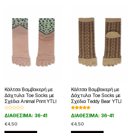
Κάλτσα Βαμβακερή με
Κάλτσα Βαμβακερή με
Δάχτυλα Toe Socks με
Δάχτυλα Toe Socks με
Σχέδια Animal Print YTLI
Σχέδια Teddy Bear YTLI
Β
Βαθμολογ
ΔΙΑΘΕΣΙΜΑ: 36-41
ΔΙΑΘΕΣΙΜΑ: 36-41
α
ήθηκε με
θ
5.00
από 5
μ
€
4.50
€
4.50
ο
λ