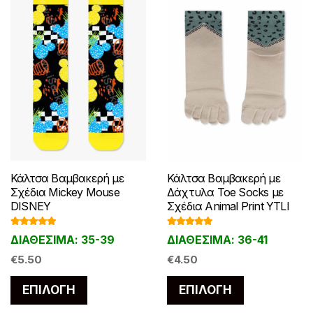
Κάλτσα Βαμβακερή με
Κάλτσα Βαμβακερή με
Σχέδια Mickey Mouse
Δάχτυλα Toe Socks με
DISNEY
Σχέδια Animal Print YTLI
Βαθμολογ
Βαθμολογ
ΔΙΑΘΕΣΙΜΑ: 35-39
ΔΙΑΘΕΣΙΜΑ: 36-41
ήθηκε με
ήθηκε με
5.00
από 5
5.00
από 5
€
5.50
€
4.50
Αυτό
Αυτό
ΕΠΙΛΟΓΉ
ΕΠΙΛΟΓΉ
το
το