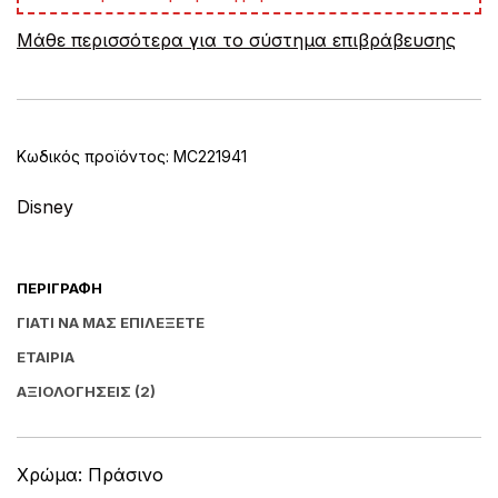
e
Μάθε περισσότερα για το σύστημα επιβράβευσης
r
n
a
t
i
v
Κωδικός προϊόντος:
MC221941
e
:
Disney
ΠΕΡΙΓΡΑΦΉ
ΓΙΑΤΊ ΝΑ ΜΑΣ ΕΠΙΛΈΞΕΤΕ
ΕΤΑΙΡΊΑ
ΑΞΙΟΛΟΓΉΣΕΙΣ (2)
Χρώμα: Πράσινο