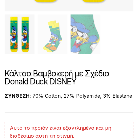
Κάλτσα Βαμβακερή με Σχέδια
Donald Duck DISNEY
ΣΥΝΘΕΣΗ
: 70% Cotton, 27% Polyamide, 3% Elastane
A
Αυτό το προϊόν είναι εξαντλημένο και μη
l
διαθέσιμο αυτή τη στιγμή.
t