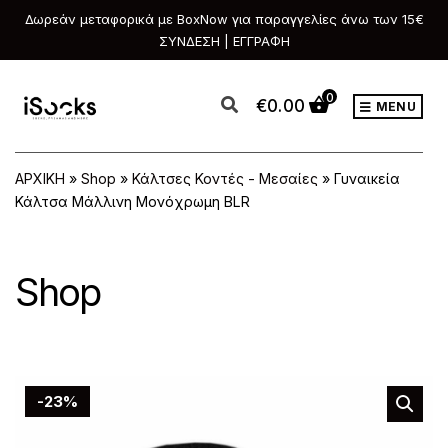
Δωρεάν μεταφορικά με BoxNow για παραγγελίες άνω των 15€
ΣΥΝΔΕΣΗ | ΕΓΓΡΑΦΗ
0
€
0.00
MENU
ΑΡΧΙΚΗ
»
Shop
»
Κάλτσες Κοντές - Μεσαίες
»
Γυναικεία
Κάλτσα Μάλλινη Μονόχρωμη BLR
Shop
-23%