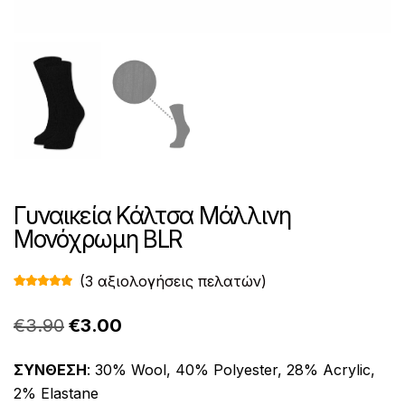
Γυναικεία Κάλτσα Μάλλινη
Μονόχρωμη BLR
(
3
αξιολογήσεις πελατών)
Βαθμολογ
3
ήθηκε με
4.67
από 5
Original
Η
€
3.90
€
3.00
με βάση
βαθμολογ
price
τρέχουσα
ίες πελάτη
ΣΥΝΘΕΣΗ
: 30% Wool, 40% Polyester, 28% Acrylic,
was:
τιμή
2% Elastane