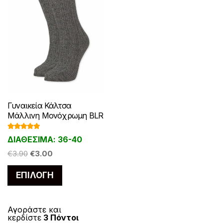
Γυναικεία Κάλτσα
Μάλλινη Μονόχρωμη BLR
Βαθμολογ
ΔΙΑΘΕΣΙΜΑ: 36-40
ήθηκε με
5.00
από 5
Original
Η
€
3.90
€
3.00
price
τρέχουσα
Αυτό
ΕΠΙΛΟΓΉ
was:
τιμή
το
€3.90.
είναι:
προϊόν
€3.00.
έχει
Αγοράστε και
κερδίστε
3 Πόντοι
πολλαπλές