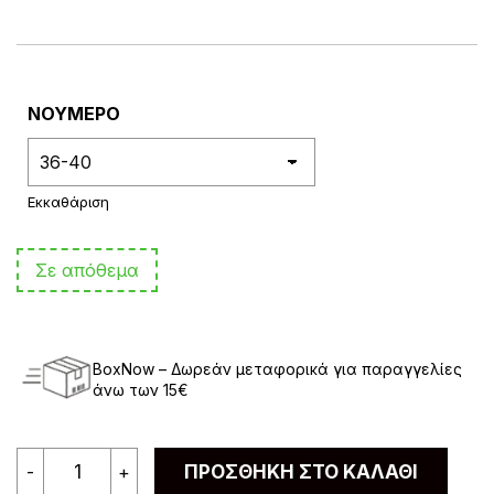
€3.90.
είναι:
€3.00.
ΝΟΥΜΕΡΟ
Εκκαθάριση
Σε απόθεμα
BoxNow – Δωρεάν μεταφορικά για παραγγελίες
άνω των 15€
Γυναικεία
-
+
ΠΡΟΣΘΉΚΗ ΣΤΟ ΚΑΛΆΘΙ
Κάλτσα