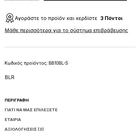
Μάλλινη
Μονόχρωμη
BLR
Αγοράστε το προϊόν και κερδίστε
3 Πόντοι
ποσότητα
A
Μάθε περισσότερα για το σύστημα επιβράβευσης
l
t
e
r
n
Κωδικός προϊόντος:
BB10BL-S
a
t
i
BLR
v
e
:
ΠΕΡΙΓΡΑΦΉ
ΓΙΑΤΊ ΝΑ ΜΑΣ ΕΠΙΛΈΞΕΤΕ
ΕΤΑΙΡΊΑ
ΑΞΙΟΛΟΓΉΣΕΙΣ (3)