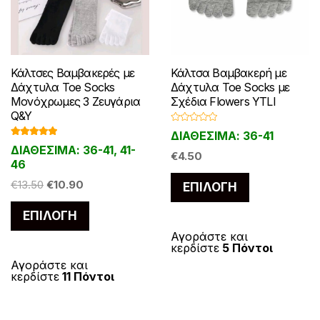
Κάλτσες Βαμβακερές με
Κάλτσα Βαμβακερή με
Δάχτυλα Toe Socks
Δάχτυλα Toe Socks με
Μονόχρωμες 3 Ζευγάρια
Σχέδια Flowers YTLI
Q&Y
Β
ΔΙΑΘΕΣΙΜΑ: 36-41
α
Βαθμολογ
θ
ΔΙΑΘΕΣΙΜΑ: 36-41, 41-
ήθηκε με
μ
€
4.50
4.79
από 5
46
ο
λ
Αυτό
ο
Original
Η
€
13.50
€
10.90
ΕΠΙΛΟΓΉ
γ
το
ή
price
τρέχουσα
θ
Αυτό
ΕΠΙΛΟΓΉ
η
was:
τιμή
προϊόν
κ
το
€13.50.
είναι:
ε
έχει
Αγοράστε και
μ
προϊόν
κερδίστε
5 Πόντοι
€10.90.
ε
πολλαπλές
0
έχει
Αγοράστε και
α
παραλλαγές
κερδίστε
11 Πόντοι
π
πολλαπλές
ό
Οι
5
παραλλαγές.
επιλογές
Οι