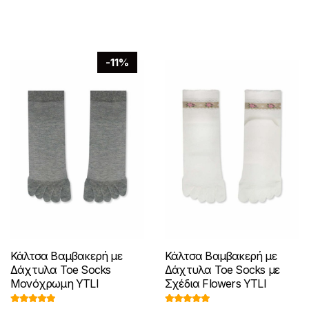
μπορούν
επιλογές
να
μπορούν
επιλεγούν
να
στη
-11%
επιλεγούν
σελίδα
στη
του
σελίδα
προϊόντος
του
προϊόντος
Κάλτσα Βαμβακερή με
Κάλτσα Βαμβακερή με
Δάχτυλα Toe Socks
Δάχτυλα Toe Socks με
Μονόχρωμη YTLI
Σχέδια Flowers YTLI