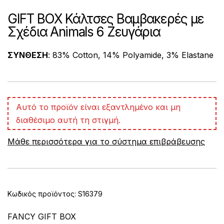
GIFT BOX Κάλτσες Βαμβακερές με
Σχέδια Animals 6 Ζευγάρια
ΣΥΝΘΕΣΗ
: 83% Cotton, 14% Polyamide, 3% Elastane
A
Αυτό το προϊόν είναι εξαντλημένο και μη
l
διαθέσιμο αυτή τη στιγμή.
t
e
Μάθε περισσότερα για το σύστημα επιβράβευσης
r
n
a
t
i
v
Κωδικός προϊόντος:
S16379
e
:
FANCY GIFT BOX