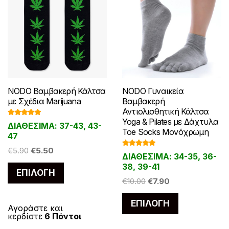
προϊόντος
προϊόντος
NODO Βαμβακερή Κάλτσα
NODO Γυναικεία
με Σχέδια Marijuana
Βαμβακερή
Αντιολισθητική Κάλτσα
Yoga & Pilates με Δάχτυλα
Βαθμολογ
ΔΙΑΘΕΣΙΜΑ: 37-43, 43-
ήθηκε με
Toe Socks Μονόχρωμη
5.00
από 5
47
Original
Η
€
5.90
€
5.50
Βαθμολογ
ΔΙΑΘΕΣΙΜΑ: 34-35, 36-
ήθηκε με
price
τρέχουσα
4.86
από 5
38, 39-41
Αυτό
ΕΠΙΛΟΓΉ
was:
τιμή
το
Original
Η
€
10.00
€
7.90
€5.90.
είναι:
price
τρέχουσα
προϊόν
€5.50.
Αυτό
ΕΠΙΛΟΓΉ
was:
τιμή
έχει
Αγοράστε και
το
κερδίστε
6 Πόντοι
€10.00.
είναι:
πολλαπλές
προϊόν
€7.90.