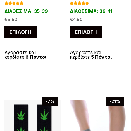
Βαθμολογ
Βαθμολογ
ΔΙΑΘΕΣΙΜΑ: 35-39
ΔΙΑΘΕΣΙΜΑ: 36-41
ήθηκε με
ήθηκε με
5.00
από 5
4.67
από 5
€
5.50
€
4.50
Αυτό
Αυτό
ΕΠΙΛΟΓΉ
ΕΠΙΛΟΓΉ
το
το
προϊόν
προϊόν
έχει
έχει
Αγοράστε και
Αγοράστε και
κερδίστε
6 Πόντοι
κερδίστε
5 Πόντοι
πολλαπλές
πολλαπλές
παραλλαγές.
παραλλαγές
Οι
Οι
επιλογές
επιλογές
μπορούν
μπορούν
να
να
-7%
-21%
επιλεγούν
επιλεγούν
στη
στη
σελίδα
σελίδα
του
του