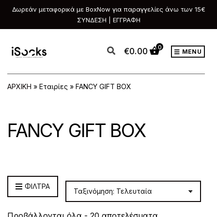
Δωρεάν μεταφορικά με BoxNow για παραγγελίες άνω των 15€
ΣΥΝΔΕΣΗ | ΕΓΓΡΑΦΗ
0
€
0.00
MENU
ΑΡΧΙΚΗ
»
Εταιρίες
»
FANCY GIFT BOX
FANCY GIFT BOX
ΦΙΛΤΡΑ
Sorted
Προβάλλονται όλα - 20 αποτελέσματα