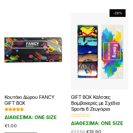
μπορούν
μπορούν
να
να
-28%
επιλεγούν
επιλεγούν
στη
στη
σελίδα
σελίδα
του
του
προϊόντος
προϊόντος
Κουτάκι Δώρου FANCY
GIFT BOX Κάλτσες
GIFT BOX
Βαμβακερές με Σχέδια
Sports 6 Ζευγάρια
Βαθμολογ
ΔΙΑΘΕΣΙΜΑ: ONE SIZE
ήθηκε με
Β
4.86
από 5
ΔΙΑΘΕΣΙΜΑ: ONE SIZE
α
€
1.00
θ
Original
Η
μ
€
27.50
€
19.90