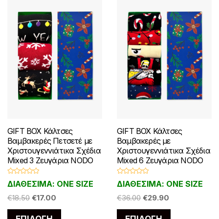
επιλεγούν
επιλεγούν
στη
στη
σελίδα
σελίδα
του
του
προϊόντος
προϊόντος
GIFT BOX Κάλτσες
GIFT BOX Κάλτσες
Βαμβακερές Πετσετέ με
Βαμβακερές με
Χριστουγεννιάτικα Σχέδια
Χριστουγεννιάτικα Σχέδια
Mixed 3 Ζευγάρια NODO
Mixed 6 Ζευγάρια NODO
Β
Β
ΔΙΑΘΕΣΙΜΑ: ONE SIZE
ΔΙΑΘΕΣΙΜΑ: ONE SIZE
α
α
θ
θ
Original
Η
Original
Η
μ
€
18.50
€
17.00
μ
€
36.00
€
29.90
ο
ο
price
τρέχουσα
price
τρέχουσα
λ
λ
Αυτό
Αυτό
ο
ο
ΕΠΙΛΟΓΉ
ΕΠΙΛΟΓΉ