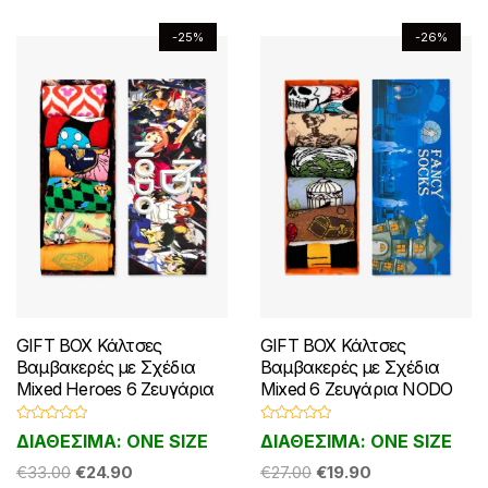
να
να
επιλεγούν
-25%
-26%
επιλεγούν
στη
στη
σελίδα
σελίδα
του
του
προϊόντος
προϊόντος
GIFT BOX Κάλτσες
GIFT BOX Κάλτσες
Βαμβακερές με Σχέδια
Βαμβακερές με Σχέδια
Mixed Heroes 6 Ζευγάρια
Mixed 6 Ζευγάρια NODO
Β
Β
ΔΙΑΘΕΣΙΜΑ: ONE SIZE
ΔΙΑΘΕΣΙΜΑ: ONE SIZE
α
α
θ
θ
Original
Η
Original
Η
μ
€
33.00
€
24.90
μ
€
27.00
€
19.90
ο
ο