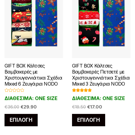
σελίδα
σελίδα
του
του
προϊόντος
προϊόντος
GIFT BOX Κάλτσες
GIFT BOX Κάλτσες
Βαμβακερές με
Βαμβακερές Πετσετέ με
Χριστουγεννιάτικα Σχέδια
Χριστουγεννιάτικα Σχέδια
Mixed 6 Ζευγάρια NODO
Mixed 3 Ζευγάρια NODO
Β
Βαθμολογ
ΔΙΑΘΕΣΙΜΑ: ONE SIZE
ΔΙΑΘΕΣΙΜΑ: ONE SIZE
α
ήθηκε με
θ
5.00
από 5
Original
Η
Original
Η
μ
€
36.00
€
29.90
€
18.50
€
17.00
ο
price
τρέχουσα
price
τρέχουσα
λ
Αυτό
Αυτό
ο
ΕΠΙΛΟΓΉ
ΕΠΙΛΟΓΉ
was:
τιμή
was:
τιμή
γ
το
το
ή
€36.00.
είναι:
€18.50.
είναι:
θ
η
προϊόν
προϊόν
€29.90.
€17.00.