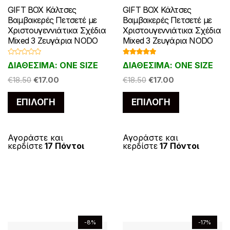
GIFT BOX Κάλτσες
GIFT BOX Κάλτσες
Βαμβακερές Πετσετέ με
Βαμβακερές Πετσετέ με
Χριστουγεννιάτικα Σχέδια
Χριστουγεννιάτικα Σχέδια
Mixed 3 Ζευγάρια NODO
Mixed 3 Ζευγάρια NODO
Β
Βαθμολογ
ΔΙΑΘΕΣΙΜΑ: ONE SIZE
ΔΙΑΘΕΣΙΜΑ: ONE SIZE
α
ήθηκε με
θ
5.00
από 5
Original
Η
Original
Η
μ
€
18.50
€
17.00
€
18.50
€
17.00
ο
price
τρέχουσα
price
τρέχουσα
λ
Αυτό
Αυτό
ο
ΕΠΙΛΟΓΉ
ΕΠΙΛΟΓΉ
was:
τιμή
was:
τιμή
γ
το
το
ή
€18.50.
είναι:
€18.50.
είναι:
θ
η
προϊόν
προϊόν
€17.00.
€17.00.
κ
ε
έχει
έχει
Αγοράστε και
Αγοράστε και
μ
κερδίστε
17 Πόντοι
κερδίστε
17 Πόντοι
ε
πολλαπλές
πολλαπλές
0
α
παραλλαγές.
παραλλαγές
π
ό
Οι
Οι
5
επιλογές
επιλογές
μπορούν
μπορούν
να
να
-8%
-17%