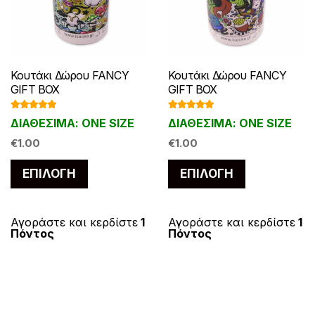
Κουτάκι Δώρου FANCY
Κουτάκι Δώρου FANCY
GIFT BOX
GIFT BOX
Βαθμολογ
Βαθμολογ
ΔΙΑΘΕΣΙΜΑ: ONE SIZE
ΔΙΑΘΕΣΙΜΑ: ONE SIZE
ήθηκε με
ήθηκε με
5.00
από 5
5.00
από 5
€
1.00
€
1.00
Αυτό
Αυτό
ΕΠΙΛΟΓΉ
ΕΠΙΛΟΓΉ
το
το
προϊόν
προϊόν
έχει
έχει
Αγοράστε και κερδίστε
1
Αγοράστε και κερδίστε
1
Πόντος
Πόντος
πολλαπλές
πολλαπλές
παραλλαγές.
παραλλαγές
Οι
Οι
επιλογές
επιλογές
μπορούν
μπορούν