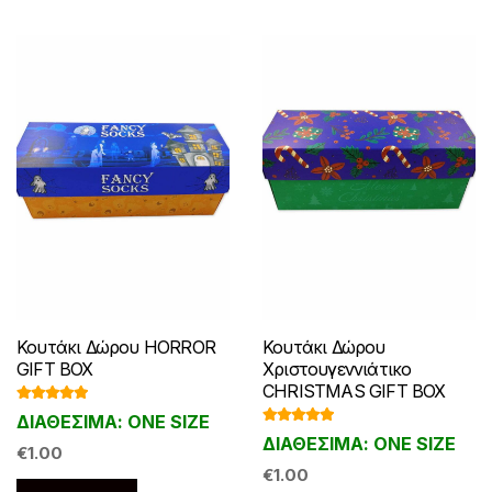
να
να
επιλεγούν
επιλεγούν
στη
στη
σελίδα
σελίδα
του
του
προϊόντος
προϊόντος
Κουτάκι Δώρου HORROR
Κουτάκι Δώρου
GIFT BOX
Χριστουγεννιάτικο
CHRISTMAS GIFT BOX
Βαθμολογ
ΔΙΑΘΕΣΙΜΑ: ONE SIZE
ήθηκε με
Βαθμολογ
5.00
από 5
ΔΙΑΘΕΣΙΜΑ: ONE SIZE
ήθηκε με
€
1.00
4.84
από 5
€
1.00
Αυτό