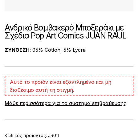
Ανδρικό Βαμβακερό Μποξεράκι με
Σχέδια Pop Art Comics JUAN RAUL
ΣΥΝΘΕΣΗ
: 95% Cotton, 5% Lycra
A
Αυτό το προϊόν είναι εξαντλημένο και μη
l
διαθέσιμο αυτή τη στιγμή.
t
e
Μάθε περισσότερα για το σύστημα επιβράβευσης
r
n
a
t
i
v
Κωδικός προϊόντος:
JR011