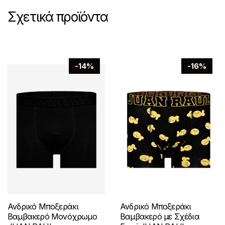
επιλεγούν
Σχετικά προϊόντα
στη
σελίδα
του
προϊόντος
-14%
-16%
Ανδρικό Μποξεράκι
Ανδρικό Μποξεράκι
Βαμβακερό Μονόχρωμο
Βαμβακερό με Σχέδια