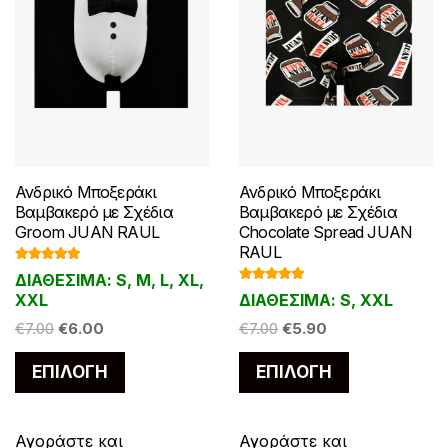
του
του
προϊόντος
προϊόντος
Ανδρικό Μποξεράκι
Ανδρικό Μποξεράκι
Βαμβακερό με Σχέδια
Βαμβακερό με Σχέδια
Groom JUAN RAUL
Chocolate Spread JUAN
RAUL
Βαθμολογ
ΔΙΑΘΕΣΙΜΑ: S, M, L, XL,
ήθηκε με
Βαθμολογ
5.00
από 5
XXL
ΔΙΑΘΕΣΙΜΑ: S, XXL
ήθηκε με
5.00
από 5
Original
Η
Original
Η
€
7.00
€
6.00
€
7.00
€
5.90
price
τρέχουσα
price
τρέχουσα
Αυτό
Αυτό
ΕΠΙΛΟΓΉ
ΕΠΙΛΟΓΉ
was:
τιμή
was:
τιμή
το
το
€7.00.
είναι:
€7.00.
είναι:
προϊόν
προϊόν
€6.00.
€5.90.
έχει
έχει
Αγοράστε και
Αγοράστε και