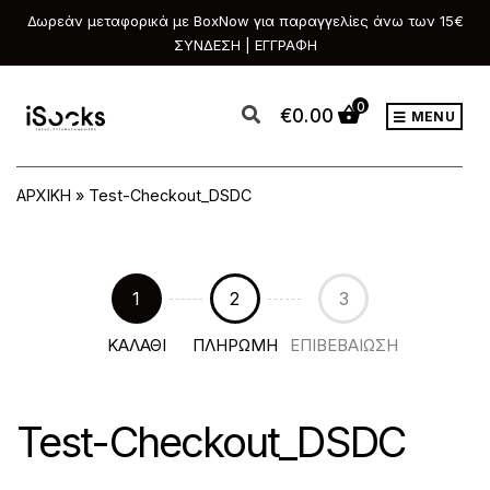
Δωρεάν μεταφορικά με BoxNow για παραγγελίες άνω των 15€
ΣΥΝΔΕΣΗ | ΕΓΓΡΑΦΗ
0
€
0.00
MENU
ΑΡΧΙΚΗ
»
Test-Checkout_DSDC
1
2
3
ΚΑΛΑΘΙ
ΠΛΗΡΩΜΗ
ΕΠΙΒΕΒΑΙΩΣΗ
Test-Checkout_DSDC