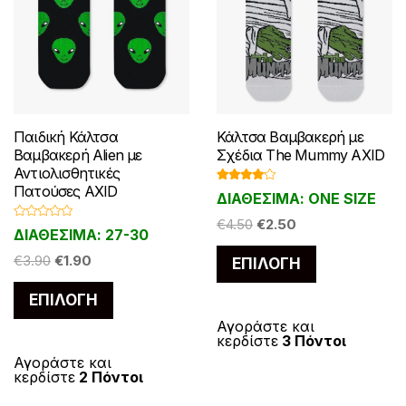
Παιδική Κάλτσα
Κάλτσα Βαμβακερή με
Βαμβακερή Alien με
Σχέδια The Mummy AXID
Αντιολισθητικές
Πατούσες AXID
Βαθμολ
ΔΙΑΘΕΣΙΜΑ: ONE SIZE
ογήθηκε
με
4.00
Original
Η
από 5
€
4.50
€
2.50
Β
ΔΙΑΘΕΣΙΜΑ: 27-30
α
price
τρέχουσα
θ
Αυτό
Original
Η
μ
€
3.90
€
1.90
ΕΠΙΛΟΓΉ
was:
τιμή
ο
το
price
τρέχουσα
λ
€4.50.
είναι:
Αυτό
ο
ΕΠΙΛΟΓΉ
was:
τιμή
προϊόν
γ
€2.50.
το
ή
€3.90.
είναι:
έχει
θ
Αγοράστε και
η
προϊόν
κερδίστε
3 Πόντοι
€1.90.
κ
πολλαπλές
ε
έχει
Αγοράστε και
μ
παραλλαγές
κερδίστε
2 Πόντοι
ε
πολλαπλές
0
Οι
α