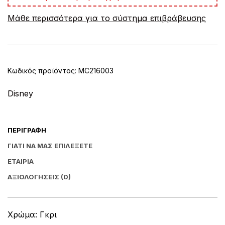
e
Μάθε περισσότερα για το σύστημα επιβράβευσης
r
n
a
t
i
v
Κωδικός προϊόντος:
MC216003
e
:
Disney
ΠΕΡΙΓΡΑΦΉ
ΓΙΑΤΊ ΝΑ ΜΑΣ ΕΠΙΛΈΞΕΤΕ
ΕΤΑΙΡΊΑ
ΑΞΙΟΛΟΓΉΣΕΙΣ (0)
Χρώμα: Γκρι