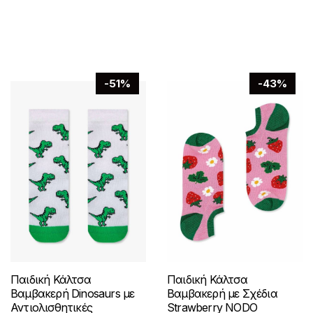
παραλλαγές.
π
επιλογές
ό
Οι
5
μπορούν
επιλογές
να
μπορούν
επιλεγούν
να
στη
-51%
-43%
επιλεγούν
σελίδα
στη
του
σελίδα
προϊόντος
του
προϊόντος
Παιδική Κάλτσα
Παιδική Κάλτσα
Βαμβακερή Dinosaurs με
Βαμβακερή με Σχέδια
Αντιολισθητικές
Strawberry NODO