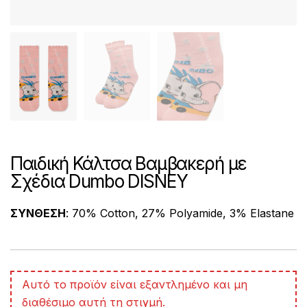
Παιδική Κάλτσα Βαμβακερή με
Σχέδια Dumbo DISNEY
ΣΥΝΘΕΣΗ
: 70% Cotton, 27% Polyamide, 3% Elastane
A
Αυτό το προϊόν είναι εξαντλημένο και μη
l
διαθέσιμο αυτή τη στιγμή.
t