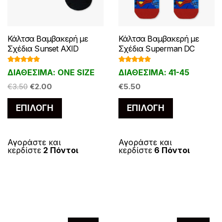
Κάλτσα Βαμβακερή με
Κάλτσα Βαμβακερή με
Σχέδια Sunset AXID
Σχέδια Superman DC
Βαθμολογ
Βαθμολογ
ΔΙΑΘΕΣΙΜΑ: ONE SIZE
ΔΙΑΘΕΣΙΜΑ: 41-45
ήθηκε με
ήθηκε με
5.00
από 5
5.00
από 5
Original
Η
€
3.50
€
2.00
€
5.50
price
τρέχουσα
Αυτό
Αυτό
ΕΠΙΛΟΓΉ
ΕΠΙΛΟΓΉ
was:
τιμή
το
το
€3.50.
είναι:
προϊόν
προϊόν
€2.00.
έχει
έχει
Αγοράστε και
Αγοράστε και
κερδίστε
2 Πόντοι
κερδίστε
6 Πόντοι
πολλαπλές
πολλαπλές
παραλλαγές.
παραλλαγές
Οι
Οι
επιλογές
επιλογές
μπορούν
μπορούν
να
να