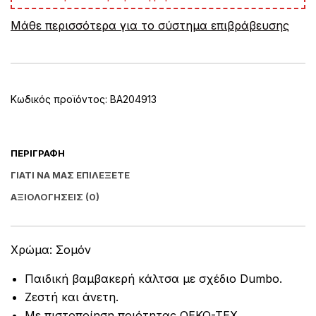
e
Μάθε περισσότερα για το σύστημα επιβράβευσης
r
n
a
t
i
v
Κωδικός προϊόντος:
BA204913
e
:
ΠΕΡΙΓΡΑΦΉ
ΓΙΑΤΊ ΝΑ ΜΑΣ ΕΠΙΛΈΞΕΤΕ
ΑΞΙΟΛΟΓΉΣΕΙΣ (0)
Χρώμα: Σομόν
Παιδική βαμβακερή κάλτσα με σχέδιο Dumbo.
Ζεστή και άνετη.
Με πιστοποίηση ποιότητας OEKO-TEX