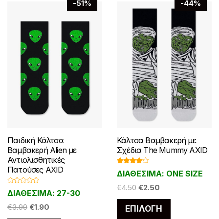
-51%
-44%
επιλεγούν
επιλεγούν
στη
στη
σελίδα
σελίδα
του
του
προϊόντος
προϊόντος
Παιδική Κάλτσα
Κάλτσα Βαμβακερή με
Βαμβακερή Alien με
Σχέδια The Mummy AXID
Αντιολισθητικές
Πατούσες AXID
Βαθμολ
ΔΙΑΘΕΣΙΜΑ: ONE SIZE
ογήθηκε
με
4.00
Original
Η
από 5
€
4.50
€
2.50
Β
ΔΙΑΘΕΣΙΜΑ: 27-30
α
price
τρέχουσα
θ
Αυτό
Original
Η
μ
€
3.90
€
1.90
ΕΠΙΛΟΓΉ
was:
τιμή
ο
το
price
τρέχουσα
λ