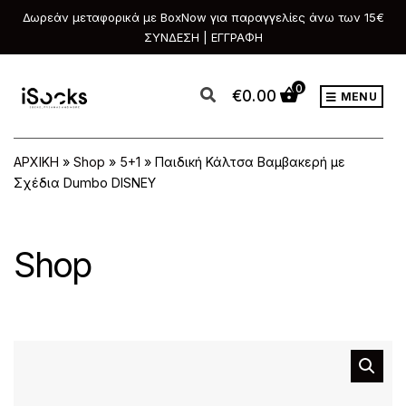
Δωρεάν μεταφορικά με BoxNow για παραγγελίες άνω των 15€
ΣΥΝΔΕΣΗ | ΕΓΓΡΑΦΗ
0
€
0.00
MENU
ΑΡΧΙΚΗ
»
Shop
»
5+1
»
Παιδική Κάλτσα Βαμβακερή με
Σχέδια Dumbo DISNEY
Shop