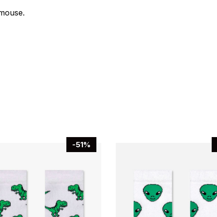
mouse.
-51%