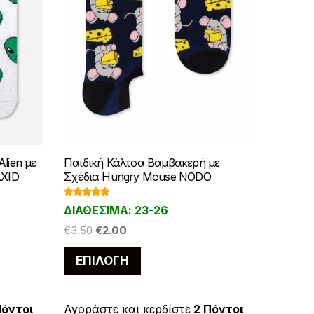
lien με
Παιδική Κάλτσα Βαμβακερή με
AXID
Σχέδια Hungry Mouse NODO
Βαθμολογ
ΔΙΑΘΕΣΙΜΑ: 23-26
ήθηκε με
5.00
από 5
Original
Η
€
3.50
€
2.00
price
τρέχουσα
Αυτό
ΕΠΙΛΟΓΉ
was:
τιμή
το
€3.50.
είναι:
προϊόν
€2.00.
έχει
Πόντοι
Αγοράστε και κερδίστε
2 Πόντοι