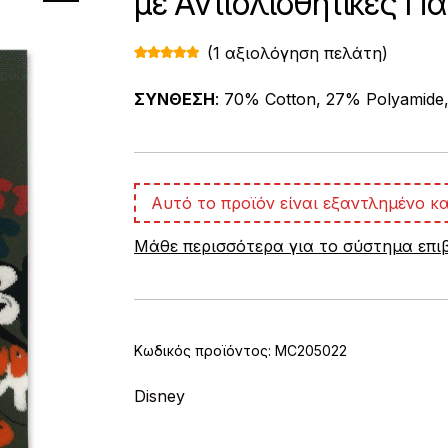
με Αντιολισθητικές Π
(
1
αξιολόγηση πελάτη)
Βαθμολογ
1
ήθηκε με
5.00
από 5
ΣΥΝΘΕΣΗ
: 70% Cotton, 27% Polyamide
με βάση
βαθμολογί
α πελάτη
Αυτό το προϊόν είναι εξαντλημένο κα
Μάθε περισσότερα για το σύστημα επ
Κωδικός προϊόντος:
MC205022
Disney