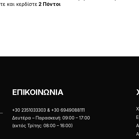
έχει
ε και κερδίστε
2 Πόντοι
ε
πολλαπλές
0
α
πολλαπλές
παραλλαγές
π
ό
παραλλαγές.
Οι
5
Οι
επιλογές
επιλογές
μπορούν
μπορούν
να
να
επιλεγούν
επιλεγούν
στη
στη
σελίδα
σελίδα
του
του
προϊόντος
ΕΠΙΚΟΙΝΩΝΙΑ
προϊόντος
Χ
+30 2351033303 & +30 6949088111
Ε
Δευτέρα – Παρασκευή: 09:00 – 17:00
(εκτός Τρίτης: 08:00 – 16:00)
Α