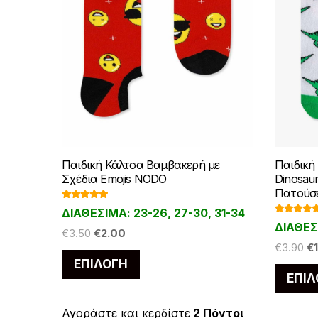
Παιδική Κάλτσα Βαμβακερή με
Παιδική
Σχέδια Emojis NODO
Dinosaur
Πατούσ
Βαθμολογ
ΔΙΑΘΕΣΙΜΑ: 23-26, 27-30, 31-34
ήθηκε με
Βαθμολο
5.00
από 5
ΔΙΑΘΕΣ
ήθηκε με
Original
Η
€
3.50
€
2.00
5.00
από 
Or
€
3.90
€
price
τρέχουσα
Αυτό
pr
ΕΠΙΛΟΓΉ
was:
τιμή
το
ΕΠΙΛ
w
€3.50.
είναι:
προϊόν
€3
€2.00.
έχει
Αγοράστε και κερδίστε
2 Πόντοι