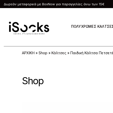
Δωρεάν μεταφορικά με BoxNow για παραγγελίες άνω των 15€
ΠΟΛΥΧΡΩΜΕΣ ΚΑΛΤΣΕ
ΑΡΧΙΚΗ
»
Shop
»
Κάλτσες
»
Παιδική Κάλτσα Πετσετέ
Shop