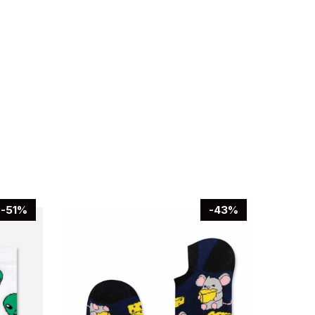
-51%
-43%