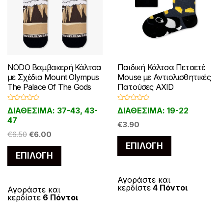
NODO Βαμβακερή Κάλτσα
Παιδική Κάλτσα Πετσετέ
με Σχέδια Mount Olympus
Mouse με Αντιολισθητικές
The Palace Of The Gods
Πατούσες AXID
Β
Β
ΔΙΑΘΕΣΙΜΑ: 37-43, 43-
ΔΙΑΘΕΣΙΜΑ: 19-22
α
α
θ
θ
47
μ
μ
€
3.90
ο
ο
Original
Η
€
6.50
€
6.00
λ
λ
Αυτό
ο
ο
price
τρέχουσα
ΕΠΙΛΟΓΉ
γ
γ
Αυτό
το
ή
ή
ΕΠΙΛΟΓΉ
was:
τιμή
θ
θ
το
η
η
προϊόν
€6.50.
είναι:
κ
κ
προϊόν
ε
ε
€6.00.
έχει
Αγοράστε και
μ
μ
κερδίστε
4 Πόντοι
έχει
ε
Αγοράστε και
ε
πολλαπλές
0
0
κερδίστε
6 Πόντοι
α
α
πολλαπλές
παραλλαγές
π
π
ό
ό
παραλλαγές.
Οι
5
5