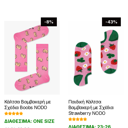
-8%
-43%
Κάλτσα Βαμβακερή με
Παιδική Κάλτσα
Σχέδια Boobs NODO
Βαμβακερή με Σχέδια
Strawberry NODO
Βαθμολογ
ΔΙΑΘΕΣΙΜΑ: ONE SIZE
ήθηκε με
Βαθμολογ
5.00
από 5
ΔΙΑΘΕΣΙΜΑ: 23-26
ήθηκε με