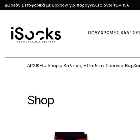
Δωρεάν μεταφορικά με BoxNow για παραγγελίες άνω των 15€
ΠΟΛΥΧΡΩΜΕΣ ΚΑΛΤΣΕ
ΑΡΧΙΚΗ
»
Shop
»
Κάλτσες
»
Παιδικά Σοσόνια Βαμβακ
Shop