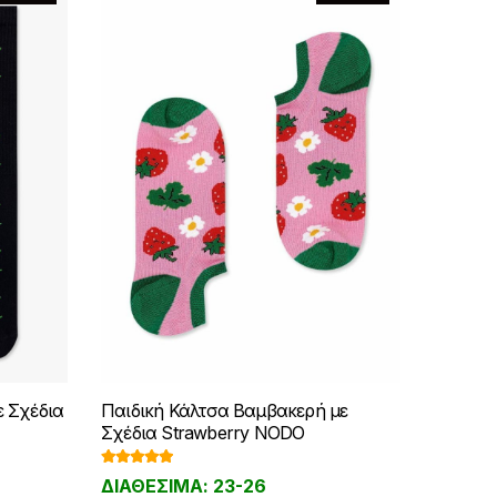
 Σχέδια
Παιδική Κάλτσα Βαμβακερή με
Σχέδια Strawberry NODO
Βαθμολογ
ΔΙΑΘΕΣΙΜΑ: 23-26
ήθηκε με