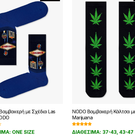
Βαμβακερή με Σχέδια Las
NODO Βαμβακερή Κάλτσα με
NODO
Marijuana
Βαθμολογ
ΙΜΑ: ONE SIZE
ΔΙΑΘΕΣΙΜΑ: 37-43, 43-47
ήθηκε με