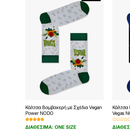
Κάλτσα Βαμβακερή με Σχέδια Vegan
Κάλτσα 
Power NODO
Vegas 
Βαθμολογ
Β
ΔΙΑΘΕΣΙΜΑ: ONE SIZE
ΔΙΑΘΕΣ
ήθηκε με
α