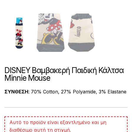
DISNEY Βαμβακερή Παιδική Κάλτσα
Minnie Mouse
ΣΥΝΘΕΣΗ
: 70% Cotton, 27% Polyamide, 3% Elastane
A
Αυτό το προϊόν είναι εξαντλημένο και μη
l
διαθέσιμο αυτή τη στιγμή.
t