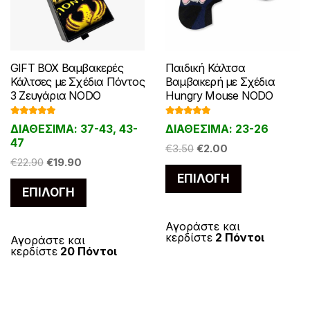
GIFT BOX Βαμβακερές
Παιδική Κάλτσα
Κάλτσες με Σχέδια Πόντος
Βαμβακερή με Σχέδια
3 Ζευγάρια NODO
Hungry Mouse NODO
Βαθμολογ
Βαθμολογ
ΔΙΑΘΕΣΙΜΑ: 37-43, 43-
ΔΙΑΘΕΣΙΜΑ: 23-26
ήθηκε με
ήθηκε με
5.00
από 5
5.00
από 5
47
Original
Η
€
3.50
€
2.00
Original
Η
€
22.90
€
19.90
price
τρέχουσα
Αυτό
price
τρέχουσα
ΕΠΙΛΟΓΉ
was:
τιμή
Αυτό
το
ΕΠΙΛΟΓΉ
was:
τιμή
€3.50.
είναι:
το
προϊόν
€22.90.
είναι:
€2.00.
προϊόν
€19.90.
έχει
Αγοράστε και
κερδίστε
2 Πόντοι
έχει
Αγοράστε και
πολλαπλές
κερδίστε
20 Πόντοι
πολλαπλές
παραλλαγές
παραλλαγές.
Οι
Οι
επιλογές