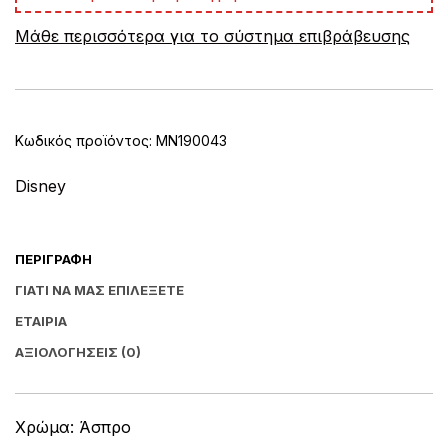
e
Μάθε περισσότερα για το σύστημα επιβράβευσης
r
n
a
t
i
v
Κωδικός προϊόντος:
MN190043
e
:
Disney
ΠΕΡΙΓΡΑΦΉ
ΓΙΑΤΊ ΝΑ ΜΑΣ ΕΠΙΛΈΞΕΤΕ
ΕΤΑΙΡΊΑ
ΑΞΙΟΛΟΓΉΣΕΙΣ (0)
Χρώμα: Άσπρο