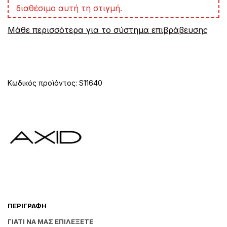
l
διαθέσιμο αυτή τη στιγμή.
t
e
Μάθε περισσότερα για το σύστημα επιβράβευσης
r
n
a
t
i
v
Κωδικός προϊόντος:
S11640
e
:
ΠΕΡΙΓΡΑΦΉ
ΓΙΑΤΊ ΝΑ ΜΑΣ ΕΠΙΛΈΞΕΤΕ