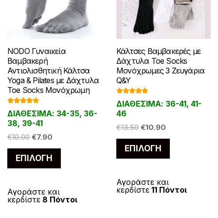
Κάλτσες Βαμβακερές με
NODO Γυναικεία
Δάχτυλα Toe Socks
Βαμβακερή
Μονόχρωμες 3 Ζευγάρια
Αντιολισθητική Κάλτσα
Q&Y
Yoga & Pilates με Δάχτυλα
Toe Socks Μονόχρωμη
Βαθμολογ
ΔΙΑΘΕΣΙΜΑ: 36-41, 41-
ήθηκε με
Βαθμολογ
5.00
από 5
46
ΔΙΑΘΕΣΙΜΑ: 34-35, 36-
ήθηκε με
4.86
από 5
38, 39-41
Original
Η
€
13.50
€
10.90
Original
Η
€
10.00
€
7.90
price
τρέχουσα
Αυτό
price
τρέχουσα
ΕΠΙΛΟΓΉ
was:
τιμή
Αυτό
το
ΕΠΙΛΟΓΉ
was:
τιμή
€13.50.
είναι:
το
προϊόν
€10.00.
είναι:
€10.90.
προϊόν
έχει
€7.90.
Αγοράστε και
κερδίστε
11 Πόντοι
έχει
Αγοράστε και
πολλαπλές
κερδίστε
8 Πόντοι
πολλαπλές
παραλλαγές
παραλλαγές.