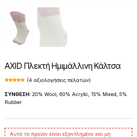
AXID Πλεκτή Ημιμάλλινη Κάλτσα
(
4
αξιολογήσεις πελατών)
Βαθμολογ
4
ήθηκε με
4.75
από 5
ΣΥΝΘΕΣΗ
: 20% Wool, 60% Acrylic, 15% Mixed, 5%
με βάση
βαθμολογί
Rubber
ες πελάτη
A
Αυτό το προϊόν είναι εξαντλημένο και μη