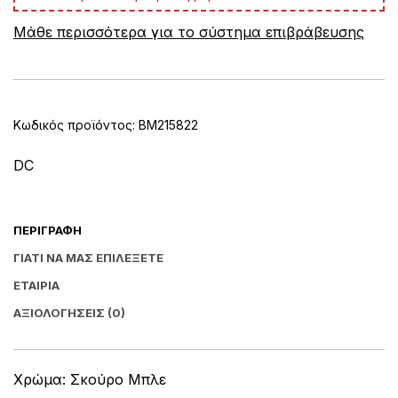
e
Μάθε περισσότερα για το σύστημα επιβράβευσης
r
n
a
t
i
v
Κωδικός προϊόντος:
BM215822
e
:
DC
ΠΕΡΙΓΡΑΦΉ
ΓΙΑΤΊ ΝΑ ΜΑΣ ΕΠΙΛΈΞΕΤΕ
ΕΤΑΙΡΊΑ
ΑΞΙΟΛΟΓΉΣΕΙΣ (0)
Χρώμα: Σκούρο Μπλε