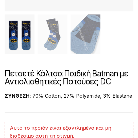
Πετσετέ Κάλτσα Παιδική Batman με
Αντιολισθητικές Πατούσες DC
ΣΥΝΘΕΣΗ
: 70% Cotton, 27% Polyamide, 3% Elastane
A
Αυτό το προϊόν είναι εξαντλημένο και μη
l
διαθέσιμο αυτή τη στιγμή.
t