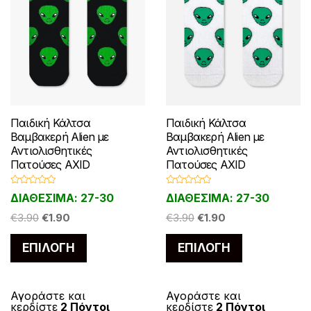
Παιδική Κάλτσα
Παιδική Κάλτσα
Βαμβακερή Alien με
Βαμβακερή Alien με
Αντιολισθητικές
Αντιολισθητικές
Πατούσες AXID
Πατούσες AXID
Β
Β
ΔΙΑΘΕΣΙΜΑ: 27-30
ΔΙΑΘΕΣΙΜΑ: 27-30
α
α
θ
θ
Original
Η
Original
Η
μ
€
3.90
€
1.90
μ
€
3.90
€
1.90
ο
ο
price
τρέχουσα
price
τρέχουσα
λ
λ
Αυτό
Αυτό
ο
ο
ΕΠΙΛΟΓΉ
ΕΠΙΛΟΓΉ
was:
τιμή
was:
τιμή
γ
γ
το
το
ή
ή
€3.90.
είναι:
€3.90.
είναι:
θ
θ
η
η
προϊόν
προϊόν
€1.90.
€1.90.
κ
κ
ε
ε
έχει
έχει
Αγοράστε και
Αγοράστε και
μ
μ
κερδίστε
2 Πόντοι
κερδίστε
2 Πόντοι
ε
ε