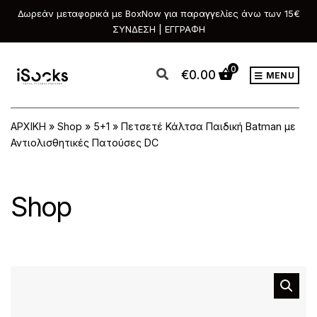
Δωρεάν μεταφορικά με BoxNow για παραγγελίες άνω των 15€
ΣΥΝΔΕΣΗ | ΕΓΓΡΑΦΗ
0
€
0.00
MENU
ΑΡΧΙΚΗ
»
Shop
»
5+1
»
Πετσετέ Κάλτσα Παιδική Batman με
Αντιολισθητικές Πατούσες DC
Shop