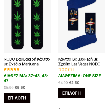
NODO Βαμβακερή Κάλτσα
Κάλτσα Βαμβακερή με
με Σχέδια Marijuana
Σχέδια Las Vegas NODO
Βαθμολογ
Β
ΔΙΑΘΕΣΙΜΑ: 37-43, 43-
ΔΙΑΘΕΣΙΜΑ: ONE SIZE
ήθηκε με
α
5.00
από 5
θ
47
Original
Η
μ
€
4.90
€
2.50
ο
Original
Η
€
5.90
€
5.50
price
τρέχουσα
λ
Αυτό
ο
price
τρέχουσα
ΕΠΙΛΟΓΉ
was:
τιμή
γ
Αυτό
το
ή
ΕΠΙΛΟΓΉ
was:
τιμή
€4.90.
είναι:
θ
το
η
προϊόν
€5.90.
είναι:
€2.50.
κ
προϊόν
ε