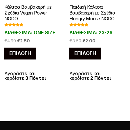
Κάλτσα Βαμβακερή με
Παιδική Κάλτσα
Σχέδια Vegan Power
Βαμβακερή με Σχέδια
NODO
Hungry Mouse NODO
Βαθμολογ
Βαθμολογ
ΔΙΑΘΕΣΙΜΑ: ONE SIZE
ΔΙΑΘΕΣΙΜΑ: 23-26
ήθηκε με
ήθηκε με
5.00
από 5
5.00
από 5
Original
Η
Original
Η
€
4.90
€
2.50
€
3.50
€
2.00
price
τρέχουσα
price
τρέχουσα
Αυτό
Αυτό
ΕΠΙΛΟΓΉ
ΕΠΙΛΟΓΉ
was:
τιμή
was:
τιμή
το
το
€4.90.
είναι:
€3.50.
είναι:
προϊόν
προϊόν
€2.50.
€2.00.
έχει
έχει
Αγοράστε και
Αγοράστε και
κερδίστε
3 Πόντοι
κερδίστε
2 Πόντοι
πολλαπλές
πολλαπλές
παραλλαγές.
παραλλαγές
Οι
Οι
επιλογές
επιλογές
μπορούν
μπορούν
να
να
επιλεγούν
επιλεγούν