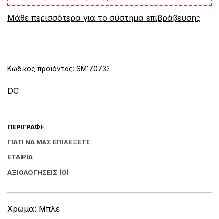
e
Μάθε περισσότερα για το σύστημα επιβράβευσης
r
n
a
t
i
v
Κωδικός προϊόντος:
SM170733
e
:
DC
ΠΕΡΙΓΡΑΦΉ
ΓΙΑΤΊ ΝΑ ΜΑΣ ΕΠΙΛΈΞΕΤΕ
ΕΤΑΙΡΊΑ
ΑΞΙΟΛΟΓΉΣΕΙΣ (0)
Χρώμα: Μπλε