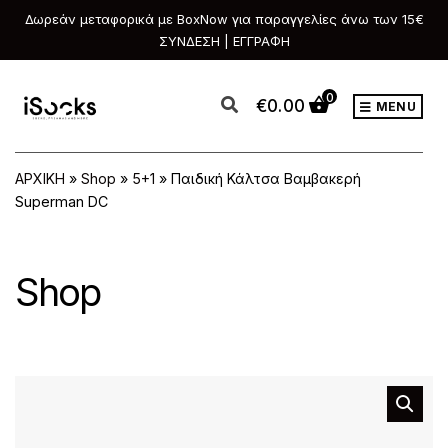
Δωρεάν μεταφορικά με BoxNow για παραγγελίες άνω των 15€
ΣΥΝΔΕΣΗ | ΕΓΓΡΑΦΗ
0
€
0.00
MENU
ΑΡΧΙΚΗ
»
Shop
»
5+1
»
Παιδική Κάλτσα Βαμβακερή
Superman DC
Shop