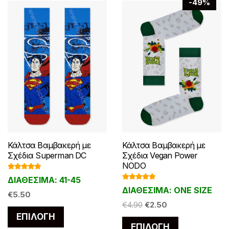
-49%
Κάλτσα Βαμβακερή με
Κάλτσα Βαμβακερή με
Σχέδια Superman DC
Σχέδια Vegan Power
NODO
Βαθμολογ
ΔΙΑΘΕΣΙΜΑ: 41-45
ήθηκε με
Βαθμολογ
5.00
από 5
ΔΙΑΘΕΣΙΜΑ: ONE SIZE
ήθηκε με
€
5.50
5.00
από 5
Original
Η
€
4.90
€
2.50
Αυτό
price
τρέχουσα
ΕΠΙΛΟΓΉ
Αυτό
το
ΕΠΙΛΟΓΉ
was:
τιμή