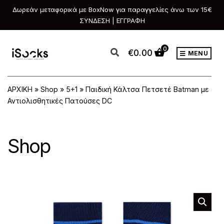
Δωρεάν μεταφορικά με BoxNow για παραγγελίες άνω των 15€
ΣΥΝΔΕΣΗ | ΕΓΓΡΑΦΗ
0
€
0.00
MENU
ΑΡΧΙΚΗ
»
Shop
»
5+1
»
Παιδική Κάλτσα Πετσετέ Batman με
Αντιολισθητικές Πατούσες DC
Shop