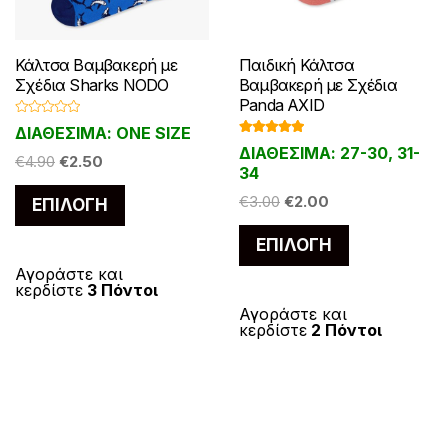
Κάλτσα Βαμβακερή με
Παιδική Κάλτσα
Σχέδια Sharks NODO
Βαμβακερή με Σχέδια
Panda AXID
Β
ΔΙΑΘΕΣΙΜΑ: ONE SIZE
α
Βαθμολογ
θ
ΔΙΑΘΕΣΙΜΑ: 27-30, 31-
ήθηκε με
Original
Η
μ
€
4.90
€
2.50
5.00
από 5
34
ο
price
τρέχουσα
λ
Αυτό
ο
Original
Η
€
3.00
€
2.00
ΕΠΙΛΟΓΉ
was:
τιμή
γ
το
ή
price
τρέχουσα
€4.90.
είναι:
θ
Αυτό
ΕΠΙΛΟΓΉ
η
προϊόν
was:
τιμή
€2.50.
κ
το
ε
€3.00.
είναι:
έχει
Αγοράστε και
μ
προϊόν
κερδίστε
3 Πόντοι
€2.00.
ε
πολλαπλές
0
έχει
Αγοράστε και
α
παραλλαγές.
π
κερδίστε
2 Πόντοι
πολλαπλές
ό
Οι
5
παραλλαγές
επιλογές
Οι
μπορούν
επιλογές
να
μπορούν