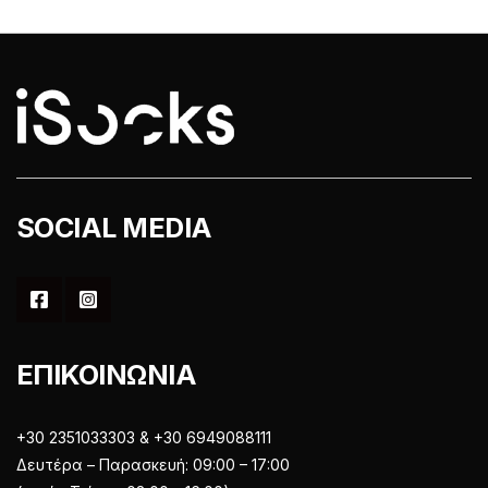
επιλεγούν
να
στη
επιλεγούν
σελίδα
στη
του
σελίδα
προϊόντος
του
προϊόντος
SOCIAL MEDIA
ΕΠΙΚΟΙΝΩΝΙΑ
+30 2351033303 & +30 6949088111
Δευτέρα – Παρασκευή: 09:00 – 17:00