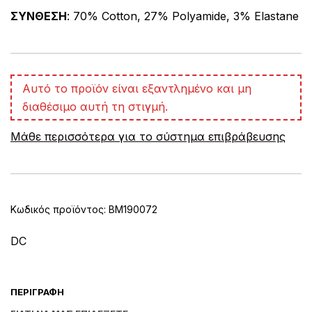
ΣΥΝΘΕΣΗ
: 70% Cotton, 27% Polyamide, 3% Elastane
A
Αυτό το προϊόν είναι εξαντλημένο και μη
l
διαθέσιμο αυτή τη στιγμή.
t
e
Μάθε περισσότερα για το σύστημα επιβράβευσης
r
n
a
t
i
v
Κωδικός προϊόντος:
BM190072
e
:
DC
ΠΕΡΙΓΡΑΦΉ