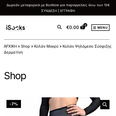
Δωρεάν μεταφορικά με BoxNow για παραγγελίες άνω των 15€
ΣΥΝΔΕΣΗ | ΕΓΓΡΑΦΗ
0
€
0.00
MENU
ΑΡΧΙΚΗ
»
Shop
»
Κολάν Μακρύ
»
Κολάν Ψηλόμεσο Σύσφιξης
Δερματίνη
Shop
-7%