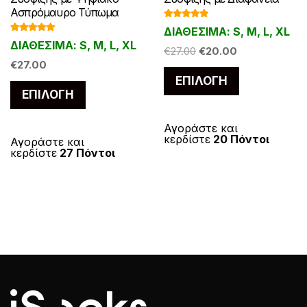
Ασπρόμαυρο Τύπωμα
Βαθμολογ
ΔΙΑΘΕΣΙΜΑ: S, M, L, XL
ήθηκε με
Βαθμολογ
5.00
από 5
ΔΙΑΘΕΣΙΜΑ: S, M, L, XL
ήθηκε με
Original
Η
€
27.00
€
20.00
5.00
από 5
€
27.00
price
τρέχουσα
Αυτό
ΕΠΙΛΟΓΉ
was:
τιμή
Αυτό
το
ΕΠΙΛΟΓΉ
€27.00.
είναι:
το
προϊόν
€20.00.
προϊόν
έχει
Αγοράστε και
κερδίστε
20 Πόντοι
έχει
Αγοράστε και
πολλαπλές
κερδίστε
27 Πόντοι
πολλαπλές
παραλλαγές
παραλλαγές.
Οι
Οι
επιλογές
επιλογές
μπορούν
μπορούν
να
να
επιλεγούν
επιλεγούν
στη
στη
σελίδα
σελίδα
του