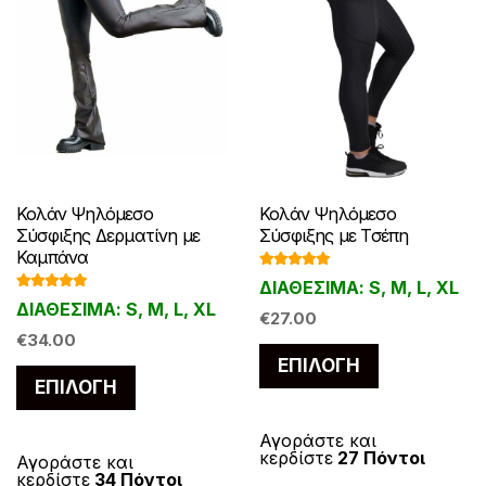
Κολάν Ψηλόμεσο
Κολάν Ψηλόμεσο
Σύσφιξης Δερματίνη με
Σύσφιξης με Τσέπη
Καμπάνα
Βαθμολογ
ΔΙΑΘΕΣΙΜΑ: S, M, L, XL
ήθηκε με
Βαθμολογ
5.00
από 5
ΔΙΑΘΕΣΙΜΑ: S, M, L, XL
ήθηκε με
€
27.00
5.00
από 5
€
34.00
Αυτό
ΕΠΙΛΟΓΉ
Αυτό
το
ΕΠΙΛΟΓΉ
το
προϊόν
προϊόν
έχει
Αγοράστε και
κερδίστε
27 Πόντοι
έχει
Αγοράστε και
πολλαπλές
κερδίστε
34 Πόντοι