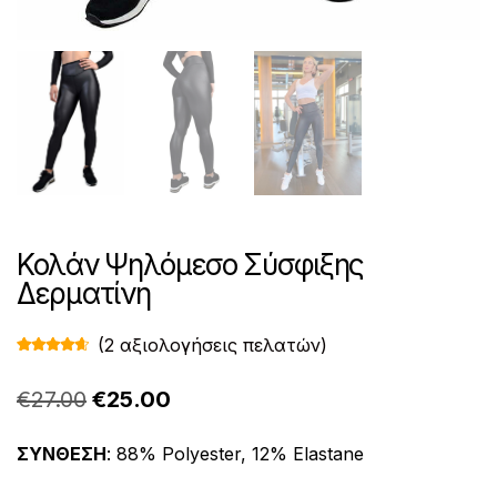
Κολάν Ψηλόμεσο Σύσφιξης
Δερματίνη
(
2
αξιολογήσεις πελατών)
Βαθμολο
2
γήθηκε με
4.50
από
Original
Η
€
27.00
€
25.00
5 με βάση
βαθμολογ
price
τρέχουσα
ίες πελάτη
ΣΥΝΘΕΣΗ
: 88% Polyester, 12% Elastane
was:
τιμή