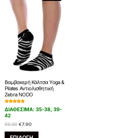
επιλεγούν
στη
στη
σελίδα
σελίδα
του
του
προϊόντος
προϊόντος
Βαμβακερή Κάλτσα Yoga &
Pilates Αντιολισθητική
Zebra NODO
Βαθμολογ
ΔΙΑΘΕΣΙΜΑ: 35-38, 39-
ήθηκε με
4.95
από 5
42
Original
Η
€
9.00
€
7.90
price
τρέχουσα
Αυτό
ΕΠΙΛΟΓΉ