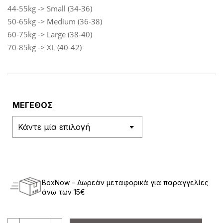
€27.00.
είναι:
44-55kg -> Small (34-36)
€25.00.
50-65kg -> Medium (36-38)
60-75kg -> Large (38-40)
70-85kg -> XL (40-42)
ΜΕΓΕΘΟΣ
BoxNow – Δωρεάν μεταφορικά για παραγγελίες
άνω των 15€
Κολάν