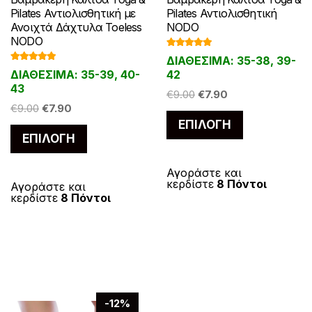
Pilates Αντιολισθητική με
Pilates Αντιολισθητική
Ανοιχτά Δάχτυλα Toeless
NODO
NODO
Βαθμολογ
ΔΙΑΘΕΣΙΜΑ: 35-38, 39-
ήθηκε με
Βαθμολογ
4.93
από 5
ΔΙΑΘΕΣΙΜΑ: 35-39, 40-
42
ήθηκε με
4.93
από 5
43
Original
Η
€
9.00
€
7.90
Original
Η
€
9.00
€
7.90
price
τρέχουσα
Αυτό
price
τρέχουσα
ΕΠΙΛΟΓΉ
was:
τιμή
Αυτό
το
ΕΠΙΛΟΓΉ
was:
τιμή
€9.00.
είναι:
το
προϊόν
€9.00.
είναι:
€7.90.
προϊόν
€7.90.
έχει
Αγοράστε και
κερδίστε
8 Πόντοι
έχει
Αγοράστε και
πολλαπλές
κερδίστε
8 Πόντοι
πολλαπλές
παραλλαγές
παραλλαγές.
Οι
Οι
επιλογές
επιλογές
μπορούν
μπορούν
να
να
επιλεγούν
-12%