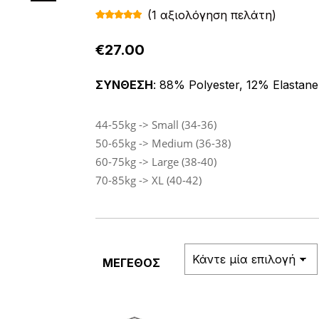
(
1
αξιολόγηση πελάτη)
Βαθμολογ
1
ήθηκε με
5.00
από 5
€
27.00
με βάση
βαθμολογί
α πελάτη
ΣΥΝΘΕΣΗ
: 88% Polyester, 12% Elastane
44-55kg -> Small (34-36)
50-65kg -> Medium (36-38)
60-75kg -> Large (38-40)
70-85kg -> XL (40-42)
ΜΕΓΕΘΟΣ