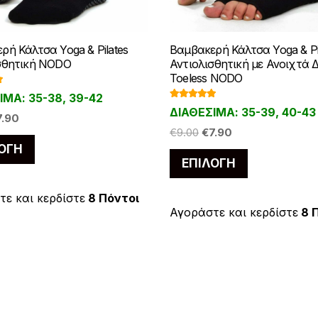
ρή Κάλτσα Yoga & Pilates
Βαμβακερή Κάλτσα Yoga & Pi
σθητική NODO
Αντιολισθητική με Ανοιχτά
Toeless NODO
γ
ΙΜΑ: 35-38, 39-42
Βαθμολογ
5
ΔΙΑΘΕΣΙΜΑ: 35-39, 40-43
ήθηκε με
iginal
Η
7.90
4.93
από 5
Original
Η
€
9.00
€
7.90
ice
τρέχουσα
Αυτό
price
τρέχουσα
ΟΓΉ
as:
τιμή
Αυτό
το
ΕΠΙΛΟΓΉ
was:
τιμή
.00.
είναι:
το
προϊόν
€9.00.
είναι:
€7.90.
προϊόν
έχει
€7.90.
ε και κερδίστε
8 Πόντοι
έχει
Αγοράστε και κερδίστε
8 
πολλαπλές
πολλαπλές
παραλλαγές.
παραλλαγές
Οι
Οι
επιλογές
επιλογές
μπορούν
μπορούν
να