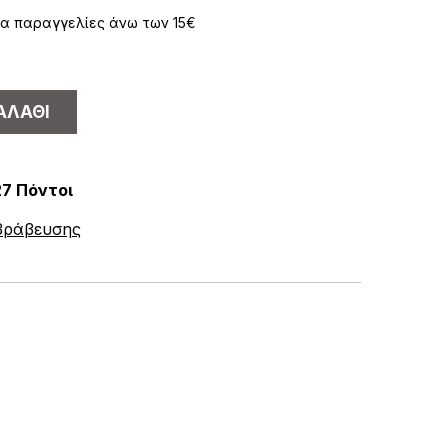
α παραγγελίες άνω των 15€
ΑΛΆΘΙ
27 Πόντοι
ιβράβευσης