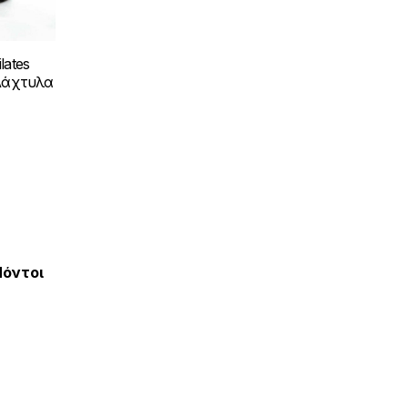
lates
 Δάχτυλα
Πόντοι
.