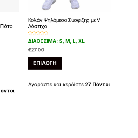
Κολάν Ψηλόμεσο Σύσφιξης με V
ό Πάτο
Λάστιχο
Β
ΔΙΑΘΕΣΙΜΑ: S, M, L, XL
α
θ
μ
€
27.00
ο
λ
Αυτό
ο
ΕΠΙΛΟΓΉ
γ
το
ή
θ
η
προϊόν
κ
ε
έχει
Αγοράστε και κερδίστε
27 Πόντοι
μ
Πόντοι
ε
πολλαπλές
0
α
παραλλαγές.
π
ό
.
Οι
5
επιλογές
μπορούν
να