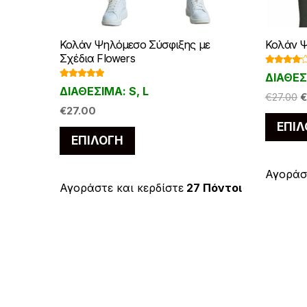
Κολάν Ψηλόμεσο Σύσφιξης με
Κολάν Ψ
Σχέδια Flowers
Βαθμολ
ΔΙΑΘΕΣΙ
ογήθηκε
Βαθμολογ
με
4.00
ΔΙΑΘΕΣΙΜΑ: S, L
ήθηκε με
O
από 5
€
27.00
€
5.00
από 5
€
27.00
p
ΕΠΙΛ
w
Αυτό
ΕΠΙΛΟΓΉ
€
το
προϊόν
Αγοράστ
έχει
Αγοράστε και κερδίστε
27 Πόντοι
πολλαπλές
παραλλαγές.
Οι
επιλογές
μπορούν
να