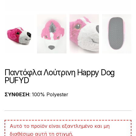
Παντόφλα Λούτρινη Happy Dog
PUFYD
ΣΥΝΘΕΣΗ
: 100% Polyester
A
Αυτό το προϊόν είναι εξαντλημένο και μη
l
διαθέσιμο αυτή τη στιγμή.
t