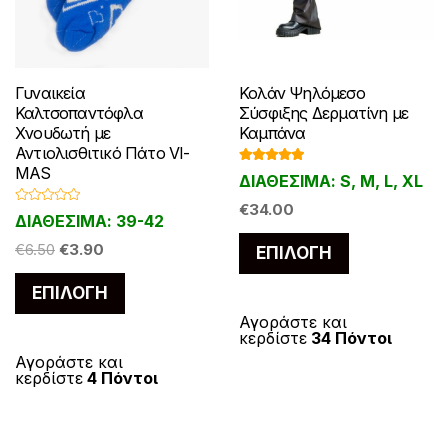
Γυναικεία
Κολάν Ψηλόμεσο
Καλτσοπαντόφλα
Σύσφιξης Δερματίνη με
Χνουδωτή με
Καμπάνα
Αντιολισθιτικό Πάτο VI-
MAS
Βαθμολογ
ΔΙΑΘΕΣΙΜΑ: S, M, L, XL
ήθηκε με
5.00
από 5
€
34.00
Β
ΔΙΑΘΕΣΙΜΑ: 39-42
α
θ
Αυτό
Original
Η
μ
€
6.50
€
3.90
ΕΠΙΛΟΓΉ
ο
το
price
τρέχουσα
λ
Αυτό
ο
ΕΠΙΛΟΓΉ
was:
τιμή
προϊόν
γ
το
ή
€6.50.
είναι:
έχει
θ
Αγοράστε και
η
προϊόν
κερδίστε
34 Πόντοι
€3.90.
κ
πολλαπλές
ε
έχει
Αγοράστε και
μ
παραλλαγές
κερδίστε
4 Πόντοι
ε
πολλαπλές
0
Οι
α
παραλλαγές.
π
επιλογές
ό
Οι
5