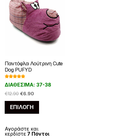
Παντόφλα Λούτρινη Cute
Dog PUFYD
Βαθμολογ
ΔΙΑΘΕΣΙΜΑ: 37-38
ήθηκε με
5.00
από 5
Original
Η
€
12.90
€
6.90
price
τρέχουσα
Αυτό
ΕΠΙΛΟΓΉ
was:
τιμή
το
€12.90.
είναι:
προϊόν
€6.90.
έχει
Αγοράστε και
κερδίστε
7 Πόντοι
πολλαπλές