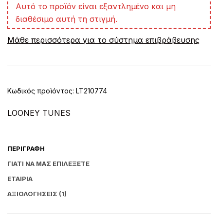
A
Αυτό το προϊόν είναι εξαντλημένο και μη
l
διαθέσιμο αυτή τη στιγμή.
t
e
Μάθε περισσότερα για το σύστημα επιβράβευσης
r
n
a
t
i
v
Κωδικός προϊόντος:
LT210774
e
:
LOONEY TUNES
ΠΕΡΙΓΡΑΦΉ
ΓΙΑΤΊ ΝΑ ΜΑΣ ΕΠΙΛΈΞΕΤΕ
ΕΤΑΙΡΊΑ
ΑΞΙΟΛΟΓΉΣΕΙΣ (1)