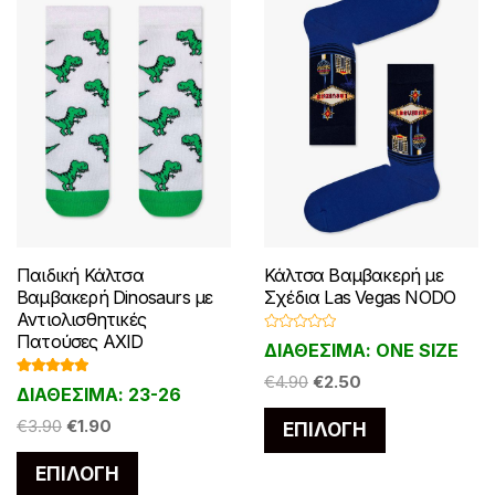
Παιδική Κάλτσα
Κάλτσα Βαμβακερή με
Βαμβακερή Dinosaurs με
Σχέδια Las Vegas NODO
Αντιολισθητικές
Πατούσες AXID
Β
ΔΙΑΘΕΣΙΜΑ: ONE SIZE
α
θ
Original
Η
μ
€
4.90
€
2.50
Βαθμολογ
ΔΙΑΘΕΣΙΜΑ: 23-26
ο
ήθηκε με
price
τρέχουσα
λ
5.00
από 5
Αυτό
ο
Original
Η
€
3.90
€
1.90
ΕΠΙΛΟΓΉ
was:
τιμή
γ
το
ή
price
τρέχουσα
€4.90.
είναι:
θ
Αυτό
ΕΠΙΛΟΓΉ
η
was:
τιμή
προϊόν
€2.50.
κ
το