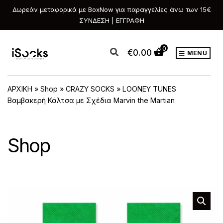
Δωρεάν μεταφορικά με BoxNow για παραγγελίες άνω των 15€
ΣΥΝΔΕΣΗ | ΕΓΓΡΑΦΗ
0
€
0.00
MENU
ΑΡΧΙΚΗ
»
Shop
»
CRAZY SOCKS
»
LOONEY TUNES
Βαμβακερή Κάλτσα με Σχέδια Marvin the Martian
Shop