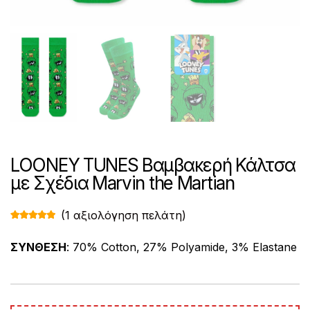
LOONEY TUNES Βαμβακερή Κάλτσα
με Σχέδια Marvin the Martian
(
1
αξιολόγηση πελάτη)
Βαθμολογ
1
ήθηκε με
5.00
από 5
ΣΥΝΘΕΣΗ
: 70% Cotton, 27% Polyamide, 3% Elastane
με βάση
βαθμολογί
α πελάτη