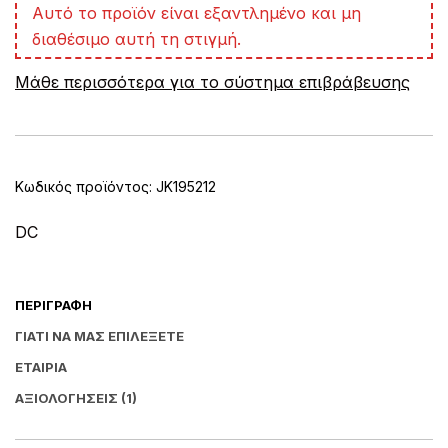
A
Αυτό το προϊόν είναι εξαντλημένο και μη
l
διαθέσιμο αυτή τη στιγμή.
t
e
Μάθε περισσότερα για το σύστημα επιβράβευσης
r
n
a
t
i
v
Κωδικός προϊόντος:
JK195212
e
:
DC
ΠΕΡΙΓΡΑΦΉ
ΓΙΑΤΊ ΝΑ ΜΑΣ ΕΠΙΛΈΞΕΤΕ
ΕΤΑΙΡΊΑ
ΑΞΙΟΛΟΓΉΣΕΙΣ (1)