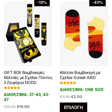
-13%
-43%
GIFT BOX Βαμβακερές
Κάλτσα Βαμβακερή με
Κάλτσες με Σχέδια Πόντος
Σχέδια Sunset AXID
3 Ζευγάρια NODO
Βαθμολογ
ΔΙΑΘΕΣΙΜΑ: ONE SIZE
ήθηκε με
Βαθμολογ
5.00
από 5
ΔΙΑΘΕΣΙΜΑ: 37-43, 43-
ήθηκε με
Original
Η
€
3.50
€
2.00
5.00
από 5
47
price
τρέχουσα
Αυτό
Original
Η
€
22.90
€
19.90
ΕΠΙΛΟΓΉ
was:
τιμή
το