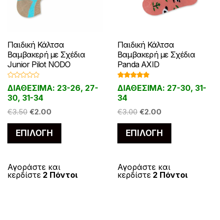
Παιδική Κάλτσα
Παιδική Κάλτσα
Βαμβακερή με Σχέδια
Βαμβακερή με Σχέδια
Junior Pilot NODO
Panda AXID
Β
Βαθμολογ
ΔΙΑΘΕΣΙΜΑ: 23-26, 27-
ΔΙΑΘΕΣΙΜΑ: 27-30, 31-
α
ήθηκε με
θ
5.00
από 5
30, 31-34
34
μ
ο
Original
Η
Original
Η
€
3.50
€
2.00
€
3.00
€
2.00
λ
ο
price
τρέχουσα
price
τρέχουσα
γ
Αυτό
Αυτό
ή
ΕΠΙΛΟΓΉ
ΕΠΙΛΟΓΉ
was:
τιμή
was:
τιμή
θ
το
το
η
€3.50.
είναι:
€3.00.
είναι:
κ
προϊόν
προϊόν
ε
€2.00.
€2.00.
μ
έχει
έχει
ε
Αγοράστε και
Αγοράστε και
0
κερδίστε
2 Πόντοι
κερδίστε
2 Πόντοι
α
πολλαπλές
πολλαπλές
π
ό
παραλλαγές.
παραλλαγές
5
Οι
Οι
επιλογές
επιλογές