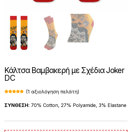
Κάλτσα Βαμβακερή με Σχέδια Joker
DC
(
1
αξιολόγηση πελάτη)
Βαθμολογ
1
ήθηκε με
5.00
από 5
ΣΥΝΘΕΣΗ
: 70% Cotton, 27% Polyamide, 3% Elastane
με βάση
βαθμολογί
α πελάτη