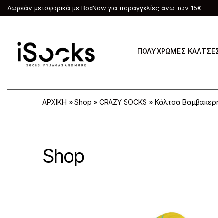
Δωρεάν μεταφορικά με BoxNow για παραγγελίες άνω των 15€
ΠΟΛΥΧΡΩΜΕΣ ΚΑΛΤΣΕ
ΑΡΧΙΚΗ
»
Shop
»
CRAZY SOCKS
»
Κάλτσα Βαμβακερή
Shop