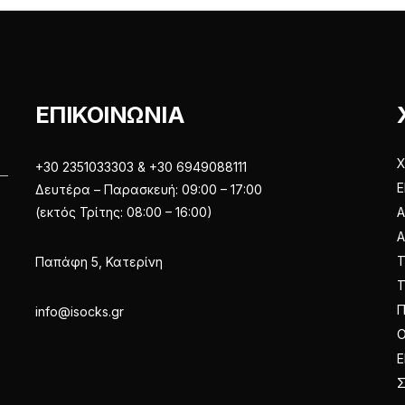
επιλεγούν
επιλεγούν
στη
στη
σελίδα
σελίδα
του
του
προϊόντος
προϊόντος
ΕΠΙΚΟΙΝΩΝΙΑ
Χ
+30 2351033303 & +30 6949088111
Ε
Δευτέρα – Παρασκευή: 09:00 – 17:00
(εκτός Τρίτης: 08:00 – 16:00)
Α
Παπάφη 5, Κατερίνη
Π
info@isocks.gr
Ο
Ε
Σ