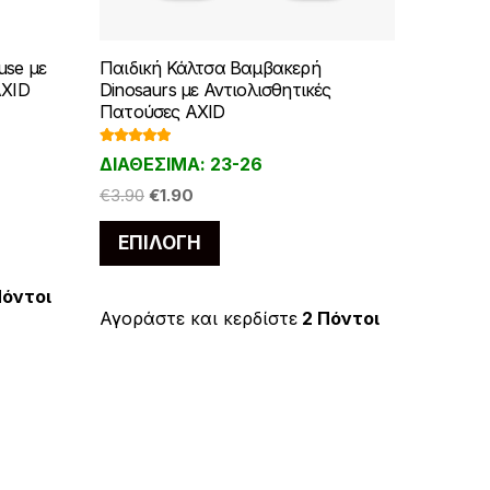
use με
Παιδική Κάλτσα Βαμβακερή
AXID
Dinosaurs με Αντιολισθητικές
Πατούσες AXID
Βαθμολογ
ΔΙΑΘΕΣΙΜΑ: 23-26
ήθηκε με
5.00
από 5
Original
Η
€
3.90
€
1.90
price
τρέχουσα
Αυτό
ΕΠΙΛΟΓΉ
was:
τιμή
το
€3.90.
είναι:
προϊόν
€1.90.
Πόντοι
έχει
Αγοράστε και κερδίστε
2 Πόντοι
πολλαπλές
.
παραλλαγές.
Οι
επιλογές
μπορούν
να