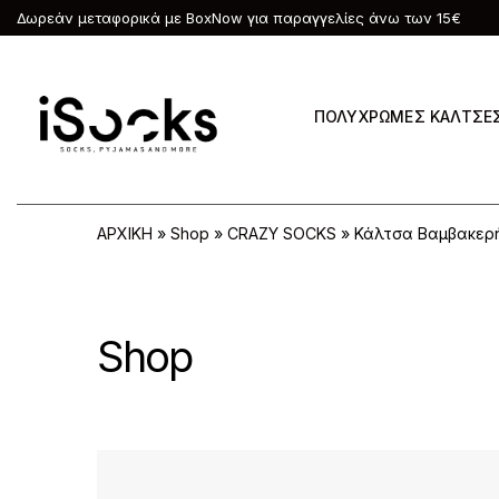
Δωρεάν μεταφορικά με BoxNow για παραγγελίες άνω των 15€
ΠΟΛΥΧΡΩΜΕΣ ΚΑΛΤΣΕ
ΑΡΧΙΚΗ
»
Shop
»
CRAZY SOCKS
»
Κάλτσα Βαμβακερή
Shop