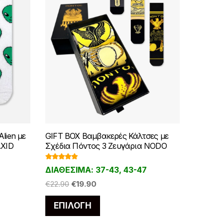
lien με
GIFT BOX Βαμβακερές Κάλτσες με
AXID
Σχέδια Πόντος 3 Ζευγάρια NODO
Βαθμολογ
ΔΙΑΘΕΣΙΜΑ: 37-43, 43-47
ήθηκε με
5.00
από 5
Original
Η
€
22.90
€
19.90
price
τρέχουσα
Αυτό
ΕΠΙΛΟΓΉ
was:
τιμή
το
€22.90.
είναι: