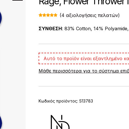
Rage, Flower Throwe
(
4
αξιολογήσεις πελατών)
Βαθμολογ
4
ήθηκε με
5.00
από 5
ΣΥΝΘΕΣΗ
: 83% Cotton, 14% Polyamide,
με βάση
βαθμολογί
ες πελάτη
Αυτό το προϊόν είναι εξαντλημένο κα
Μάθε περισσότερα για το σύστημα επ
Κωδικός προϊόντος:
S13783