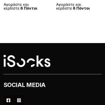
έχει
έχει
Αγοράστε και
Αγοράστε και
κερδίστε
6 Πόντοι
κερδίστε
6 Πόντοι
πολλαπλές
πολλαπλές
παραλλαγές.
παραλλαγές
Οι
Οι
επιλογές
επιλογές
μπορούν
μπορούν
να
να
επιλεγούν
επιλεγούν
στη
στη
σελίδα
σελίδα
του
του
προϊόντος
προϊόντος
SOCIAL MEDIA