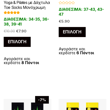
Yoga & Pilates με Δάχτυλα
Toe Socks Μονόχρωμη
Β
ΔΙΑΘΕΣΙΜΑ: 37-43, 43-
α
θ
47
μ
Βαθμολογ
ΔΙΑΘΕΣΙΜΑ: 34-35, 36-
ο
ήθηκε με
€
5.90
λ
4.86
από 5
38, 39-41
ο
γ
Αυτό
Original
Η
€
10.00
€
7.90
ή
ΕΠΙΛΟΓΉ
θ
το
price
τρέχουσα
η
Αυτό
κ
ΕΠΙΛΟΓΉ
was:
τιμή
προϊόν
ε
το
μ
€10.00.
είναι:
έχει
ε
Αγοράστε και
0
προϊόν
κερδίστε
6 Πόντοι
€7.90.
α
πολλαπλές
π
έχει
Αγοράστε και
ό
παραλλαγές
κερδίστε
8 Πόντοι
5
πολλαπλές
Οι
παραλλαγές.
επιλογές
Οι
μπορούν
επιλογές
να
μπορούν
επιλεγούν
να
στη
-7%
επιλεγούν
σελίδα
στη