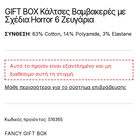
GIFT BOX Κάλτσες Βαμβακερές με
Σχέδια Horror 6 Ζευγάρια
ΣΥΝΘΕΣΗ
: 83% Cotton, 14% Polyamide, 3% Elastane
A
Αυτό το προϊόν είναι εξαντλημένο και μη
l
διαθέσιμο αυτή τη στιγμή.
t
e
Μάθε περισσότερα για το σύστημα επιβράβευσης
r
n
a
t
i
v
Κωδικός προϊόντος:
S16365
e
:
FANCY GIFT BOX