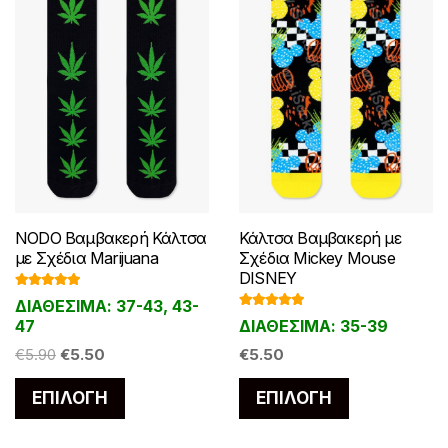
του
σελίδα
προϊόντος
του
προϊόντος
NODO Βαμβακερή Κάλτσα
Κάλτσα Βαμβακερή με
με Σχέδια Marijuana
Σχέδια Mickey Mouse
DISNEY
Βαθμολογ
ΔΙΑΘΕΣΙΜΑ: 37-43, 43-
ήθηκε με
Βαθμολογ
5.00
από 5
47
ΔΙΑΘΕΣΙΜΑ: 35-39
ήθηκε με
5.00
από 5
Original
Η
€
5.90
€
5.50
€
5.50
price
τρέχουσα
Αυτό
Αυτό
ΕΠΙΛΟΓΉ
ΕΠΙΛΟΓΉ
was:
τιμή
το
το
€5.90.
είναι:
προϊόν
προϊόν
€5.50.