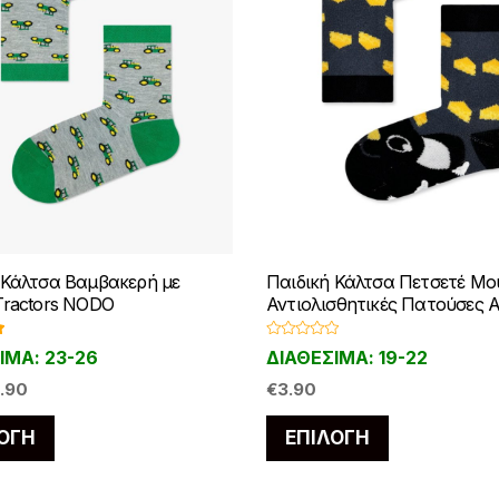
 Κάλτσα Βαμβακερή με
Παιδική Κάλτσα Πετσετέ Mo
Tractors NODO
Αντιολισθητικές Πατούσες 
γ
Β
ΙΜΑ: 23-26
ΔΙΑΘΕΣΙΜΑ: 19-22
α
5
θ
iginal
Η
1.90
μ
€
3.90
ο
ice
τρέχουσα
λ
Αυτό
Αυτό
ο
ΟΓΉ
ΕΠΙΛΟΓΉ
as:
τιμή
γ
το
το
ή
.00.
είναι:
θ
η
προϊόν
προϊόν
€1.90.
κ