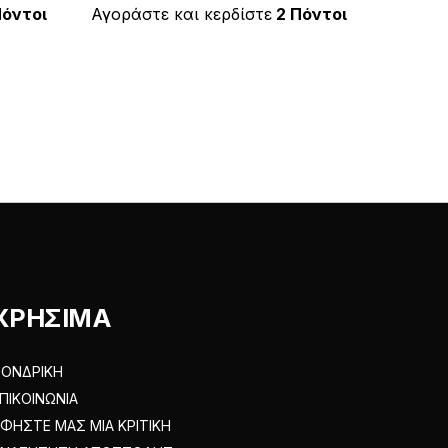
έχει
Πόντοι
Αγοράστε και κερδίστε
2 Πόντοι
πολλαπλές
.
παραλλαγές.
Οι
επιλογές
μπορούν
να
επιλεγούν
στη
σελίδα
του
προϊόντος
ΧΡΗΣΙΜΑ
ΟΝΔΡΙΚΗ
ΠΙΚΟΙΝΩΝΙΑ
ΦΗΣΤΕ ΜΑΣ ΜΙΑ ΚΡΙΤΙΚΗ