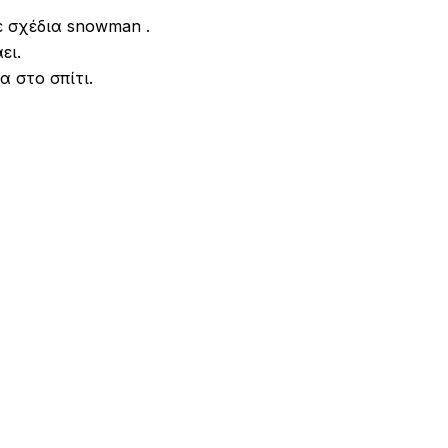
ε σχέδια snowman .
ει.
α στο σπίτι.