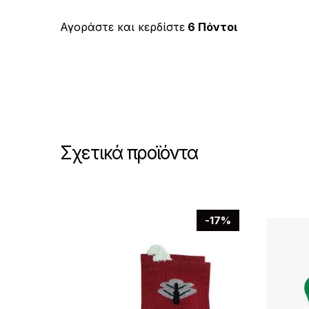
προϊόν
€5.90.
έχει
Αγοράστε και κερδίστε
6 Πόντοι
πολλαπλές
παραλλαγές.
Οι
επιλογές
μπορούν
να
Σχετικά προϊόντα
επιλεγούν
στη
σελίδα
του
-17%
προϊόντος