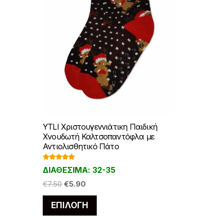
YTLI Χριστουγεννιάτικη Παιδική
Χνουδωτή Καλτσοπαντόφλα με
Αντιολισθητικό Πάτο
Βαθμολογ
ΔΙΑΘΕΣΙΜΑ: 32-35
ήθηκε με
5.00
από 5
Original
Η
€
7.50
€
5.90
price
τρέχουσα
Αυτό
ΕΠΙΛΟΓΉ
was:
τιμή
το
€7.50.
είναι: