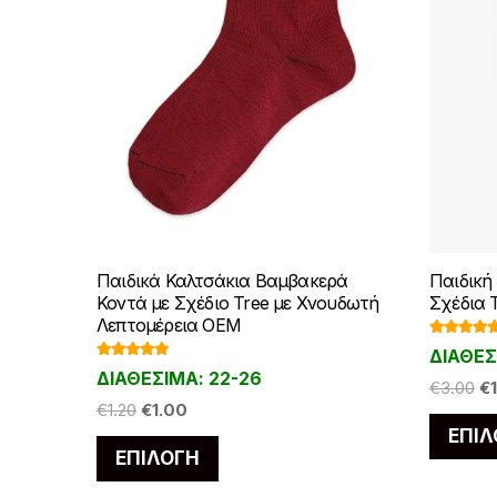
Παιδικά Καλτσάκια Βαμβακερά
Παιδική
Κοντά με Σχέδιο Tree με Χνουδωτή
Σχέδια 
Λεπτομέρεια OEM
Βαθμολο
ΔΙΑΘΕΣ
ήθηκε με
Βαθμολογ
5.00
από 
ΔΙΑΘΕΣΙΜΑ: 22-26
ήθηκε με
Or
€
3.00
€
5.00
από 5
Original
Η
€
1.20
€
1.00
pr
price
τρέχουσα
ΕΠΙΛ
w
Αυτό
ΕΠΙΛΟΓΉ
was:
τιμή
€3
το
€1.20.
είναι: