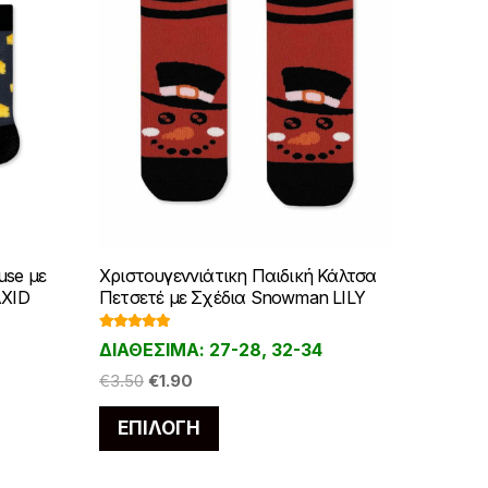
use με
Χριστουγεννιάτικη Παιδική Κάλτσα
AXID
Πετσετέ με Σχέδια Snowman LILY
Βαθμολογ
ΔΙΑΘΕΣΙΜΑ: 27-28, 32-34
ήθηκε με
5.00
από 5
Original
Η
€
3.50
€
1.90
price
τρέχουσα
Αυτό
ΕΠΙΛΟΓΉ
was:
τιμή
το
€3.50.
είναι:
προϊόν
€1.90.