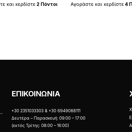
ε
έχει
έχει
ε και κερδίστε
2 Πόντοι
Αγοράστε και κερδίστε
4 
μ
ε
πολλαπλές
πολλαπλές
0
α
παραλλαγές.
παραλλαγές
π
ό
Οι
Οι
5
επιλογές
επιλογές
μπορούν
μπορούν
να
να
επιλεγούν
επιλεγούν
στη
στη
σελίδα
σελίδα
του
του
προϊόντος
προϊόντος
ΕΠΙΚΟΙΝΩΝΙΑ
Χ
+30 2351033303 & +30 6949088111
Ε
Δευτέρα – Παρασκευή: 09:00 – 17:00
(εκτός Τρίτης: 08:00 – 16:00)
Α