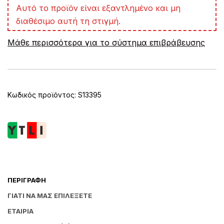
A
Αυτό το προϊόν είναι εξαντλημένο και μη
l
διαθέσιμο αυτή τη στιγμή.
t
e
Μάθε περισσότερα για το σύστημα επιβράβευσης
r
n
a
t
i
v
Κωδικός προϊόντος:
S13395
e
:
ΠΕΡΙΓΡΑΦΉ
ΓΙΑΤΊ ΝΑ ΜΑΣ ΕΠΙΛΈΞΕΤΕ
ΕΤΑΙΡΊΑ