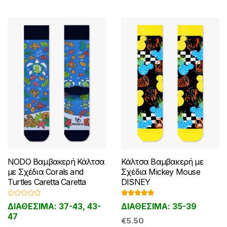
NODO Βαμβακερή Κάλτσα
Κάλτσα Βαμβακερή με
με Σχέδια Corals and
Σχέδια Mickey Mouse
Turtles Caretta Caretta
DISNEY
Β
Βαθμολογ
ΔΙΑΘΕΣΙΜΑ: 37-43, 43-
ΔΙΑΘΕΣΙΜΑ: 35-39
α
ήθηκε με
θ
5.00
από 5
47
μ
€
5.50
ο