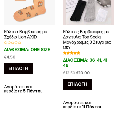
Κάλτσα Βαμβακερή με
Κάλτσες Βαμβακερές με
Σχέδια Lion AXID
Δάχτυλα Toe Socks
Μονόχρωμες 3 Ζευγάρια
Q&Y
Β
ΔΙΑΘΕΣΙΜΑ: ONE SIZE
α
θ
μ
€
4.50
Βαθμολογ
ΔΙΑΘΕΣΙΜΑ: 36-41, 41-
ο
ήθηκε με
λ
4.79
από 5
46
Αυτό
ο
ΕΠΙΛΟΓΉ
γ
το
Original
Η
ή
€
13.50
€
10.90
θ
price
τρέχουσα
η
προϊόν
Αυτό
κ
ΕΠΙΛΟΓΉ
was:
τιμή
ε
έχει
Αγοράστε και
το
μ
κερδίστε
5 Πόντοι
€13.50.
είναι:
ε
πολλαπλές
0
προϊόν
€10.90.
α
παραλλαγές.
π
έχει
Αγοράστε και
ό
κερδίστε
11 Πόντοι
Οι
5
πολλαπλές
επιλογές
παραλλαγές