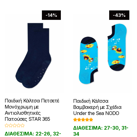
μπορούν
να
να
επιλεγούν
-14%
-43%
επιλεγούν
στη
στη
σελίδα
σελίδα
του
του
προϊόντος
προϊόντος
Παιδική Κάλτσα Πετσετέ
Παιδική Κάλτσα
Μονόχρωμη με
Βαμβακερή με Σχέδια
Αντιολισθητικές
Under the Sea NODO
Πατούσες STAR 365
Βαθμολογ
ΔΙΑΘΕΣΙΜΑ: 27-30, 31-
ήθηκε με
Β
5.00
από 5
ΔΙΑΘΕΣΙΜΑ: 22-26, 32-
34
α