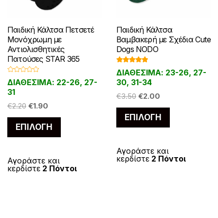
Παιδική Κάλτσα Πετσετέ
Παιδική Κάλτσα
Μονόχρωμη με
Βαμβακερή με Σχέδια Cute
Αντιολισθητικές
Dogs NODO
Πατούσες STAR 365
Βαθμολογ
ΔΙΑΘΕΣΙΜΑ: 23-26, 27-
ήθηκε με
Β
5.00
από 5
ΔΙΑΘΕΣΙΜΑ: 22-26, 27-
30, 31-34
α
θ
31
Original
Η
μ
€
3.50
€
2.00
ο
Original
Η
€
2.20
€
1.90
price
τρέχουσα
λ
Αυτό
ο
price
τρέχουσα
ΕΠΙΛΟΓΉ
was:
τιμή
γ
Αυτό
το
ή
ΕΠΙΛΟΓΉ
was:
τιμή
€3.50.
είναι:
θ
το
η
προϊόν
€2.20.
είναι:
€2.00.
κ
προϊόν
ε
€1.90.
έχει
Αγοράστε και
μ
κερδίστε
2 Πόντοι
έχει
ε
Αγοράστε και
πολλαπλές
0
κερδίστε
2 Πόντοι
α
πολλαπλές
παραλλαγές
π
ό
παραλλαγές.
Οι
5
Οι
επιλογές
επιλογές
μπορούν