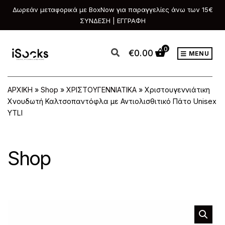
Δωρεάν μεταφορικά με BoxNow για παραγγελίες άνω των 15€
ΣΥΝΔΕΣΗ | ΕΓΓΡΑΦΗ
0
€
0.00
MENU
ΑΡΧΙΚΗ
»
Shop
»
ΧΡΙΣΤΟΥΓΕΝΝΙΑΤΙΚΑ
»
Χριστουγεννιάτικη
Χνουδωτή Καλτσοπαντόφλα με Αντιολισθιτικό Πάτο Unisex
YTLI
Shop