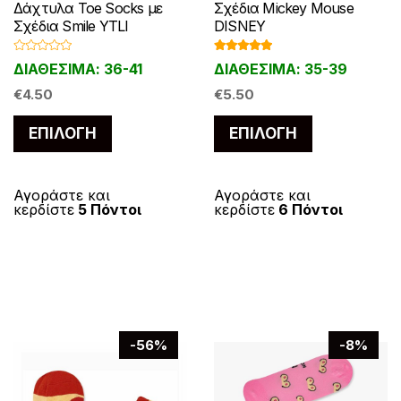
Δάχτυλα Toe Socks με
Σχέδια Mickey Mouse
Σχέδια Smile YTLI
DISNEY
Β
Βαθμολογ
ΔΙΑΘΕΣΙΜΑ: 36-41
ΔΙΑΘΕΣΙΜΑ: 35-39
α
ήθηκε με
θ
5.00
από 5
μ
€
4.50
€
5.50
ο
λ
Αυτό
Αυτό
ο
ΕΠΙΛΟΓΉ
ΕΠΙΛΟΓΉ
γ
το
το
ή
θ
η
προϊόν
προϊόν
κ
ε
έχει
έχει
Αγοράστε και
Αγοράστε και
μ
κερδίστε
5 Πόντοι
κερδίστε
6 Πόντοι
ε
πολλαπλές
πολλαπλές
0
α
παραλλαγές.
παραλλαγές
π
ό
Οι
Οι
5
επιλογές
επιλογές
μπορούν
μπορούν
να
να
-56%
-8%
επιλεγούν
επιλεγούν
στη
στη