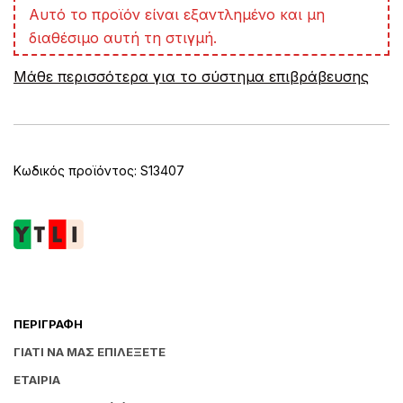
A
Αυτό το προϊόν είναι εξαντλημένο και μη
l
διαθέσιμο αυτή τη στιγμή.
t
e
Μάθε περισσότερα για το σύστημα επιβράβευσης
r
n
a
t
i
v
Κωδικός προϊόντος:
S13407
e
:
ΠΕΡΙΓΡΑΦΉ
ΓΙΑΤΊ ΝΑ ΜΑΣ ΕΠΙΛΈΞΕΤΕ
ΕΤΑΙΡΊΑ