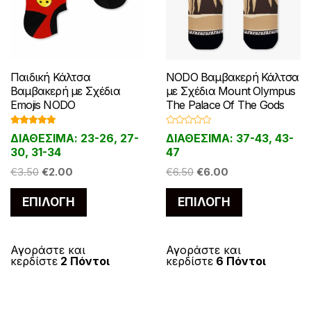
Παιδική Κάλτσα
NODO Βαμβακερή Κάλτσα
Βαμβακερή με Σχέδια
με Σχέδια Mount Olympus
Emojis NODO
The Palace Of The Gods
Βαθμολογ
Β
ΔΙΑΘΕΣΙΜΑ: 23-26, 27-
ΔΙΑΘΕΣΙΜΑ: 37-43, 43-
ήθηκε με
α
5.00
από 5
θ
30, 31-34
47
μ
ο
Original
Η
Original
Η
€
3.50
€
2.00
€
6.50
€
6.00
λ
ο
price
τρέχουσα
price
τρέχουσα
γ
Αυτό
Αυτό
ή
ΕΠΙΛΟΓΉ
ΕΠΙΛΟΓΉ
was:
τιμή
was:
τιμή
θ
το
το
η
€3.50.
είναι:
€6.50.
είναι:
κ
προϊόν
προϊόν
ε
€2.00.
€6.00.
μ
έχει
έχει
Αγοράστε και
ε
Αγοράστε και
0
κερδίστε
2 Πόντοι
κερδίστε
6 Πόντοι
α
πολλαπλές
πολλαπλές
π
ό
παραλλαγές.
παραλλαγές
5
Οι
Οι