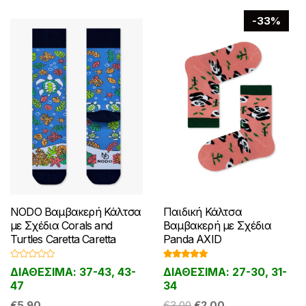
-33%
NODO Βαμβακερή Κάλτσα
Παιδική Κάλτσα
με Σχέδια Corals and
Βαμβακερή με Σχέδια
Turtles Caretta Caretta
Panda AXID
Β
Βαθμολογ
ΔΙΑΘΕΣΙΜΑ: 37-43, 43-
ΔΙΑΘΕΣΙΜΑ: 27-30, 31-
α
ήθηκε με
θ
5.00
από 5
47
34
μ
ο
Original
Η
€
5.90
€
3.00
€
2.00