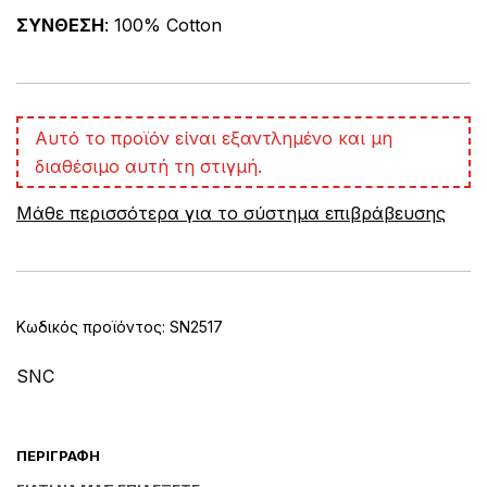
ΣΥΝΘΕΣΗ
: 100% Cotton
A
Αυτό το προϊόν είναι εξαντλημένο και μη
l
διαθέσιμο αυτή τη στιγμή.
t
e
Μάθε περισσότερα για το σύστημα επιβράβευσης
r
n
a
t
i
v
Κωδικός προϊόντος:
SN2517
e
:
SNC
ΠΕΡΙΓΡΑΦΉ