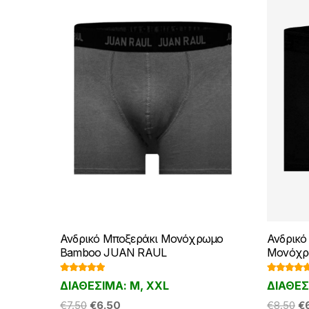
Ανδρικό Μποξεράκι Μονόχρωμο
Ανδρικό
Bamboo JUAN RAUL
Μονόχρ
Βαθμολογ
Βαθμολο
ΔΙΑΘΕΣΙΜΑ: M, XXL
ΔΙΑΘΕΣ
ήθηκε με
ήθηκε με
5.00
από 5
5.00
από 
Original
Η
Or
€
7.50
€
6.50
€
8.50
€