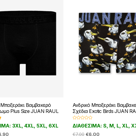
 Μποξεράκι Βαμβακερό
Ανδρικό Μποξεράκι Βαμβακε
ωμο Plus Size JUAN RAUL
Σχέδια Exotic Birds JUAN R
γ
Β
ΙΜΑ: 3XL, 4XL, 5XL, 6XL
ΔΙΑΘΕΣΙΜΑ: S, M, L, XL, 
α
5
θ
iginal
Η
Original
Η
6.90
μ
€
7.00
€
6.00