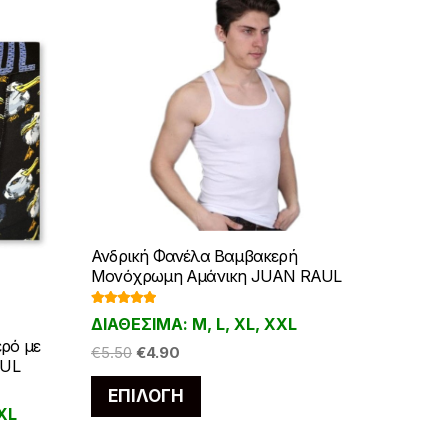
Ανδρική Φανέλα Βαμβακερή
Μονόχρωμη Αμάνικη JUAN RAUL
Βαθμολογ
ΔΙΑΘΕΣΙΜΑ: M, L, XL, XXL
ήθηκε με
5.00
από 5
ρό με
Original
Η
€
5.50
€
4.90
AUL
price
τρέχουσα
Αυτό
ΕΠΙΛΟΓΉ
was:
τιμή
το
XXL
€5.50.
είναι:
προϊόν
€4.90.