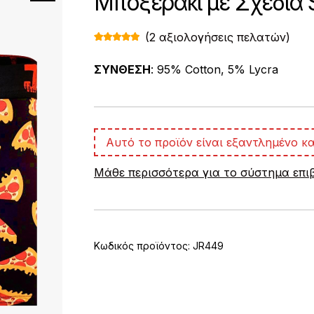
Μποξεράκι με Σχέδια S
(
2
αξιολογήσεις πελατών)
Βαθμολογ
2
ήθηκε με
5.00
από 5
ΣΥΝΘΕΣΗ
: 95% Cotton, 5% Lycra
με βάση
βαθμολογί
ες πελάτη
Αυτό το προϊόν είναι εξαντλημένο κα
Μάθε περισσότερα για το σύστημα επ
Κωδικός προϊόντος:
JR449