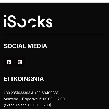
να
να
επιλεγούν
επιλεγούν
στη
στη
σελίδα
σελίδα
του
του
προϊόντος
προϊόντος
SOCIAL MEDIA
ΕΠΙΚΟΙΝΩΝΙΑ
+30 2351033303 & +30 6949088111
Δευτέρα – Παρασκευή: 09:00 – 17:00
(εκτός Τρίτης: 08:00 – 16:00)