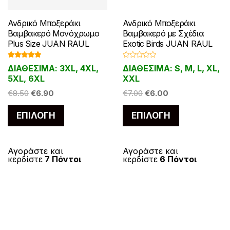
Ανδρικό Μποξεράκι
Ανδρικό Μποξεράκι
Βαμβακερό Μονόχρωμο
Βαμβακερό με Σχέδια
Plus Size JUAN RAUL
Exotic Birds JUAN RAUL
Βαθμολογ
Β
ΔΙΑΘΕΣΙΜΑ: 3XL, 4XL,
ΔΙΑΘΕΣΙΜΑ: S, M, L, XL,
ήθηκε με
α
5.00
από 5
θ
5XL, 6XL
XXL
μ
ο
Original
Η
Original
Η
€
8.50
€
6.90
€
7.00
€
6.00
λ
ο
price
τρέχουσα
price
τρέχουσα
γ
Αυτό
Αυτό
ή
ΕΠΙΛΟΓΉ
ΕΠΙΛΟΓΉ
was:
τιμή
was:
τιμή
θ
το
το
η
€8.50.
είναι:
€7.00.
είναι:
κ
προϊόν
προϊόν
ε
€6.90.
€6.00.
μ
έχει
έχει
Αγοράστε και
ε
Αγοράστε και
0
κερδίστε
7 Πόντοι
κερδίστε
6 Πόντοι
α
πολλαπλές
πολλαπλές
π
ό
παραλλαγές.
παραλλαγές
5
Οι
Οι
επιλογές
επιλογές
μπορούν
μπορούν