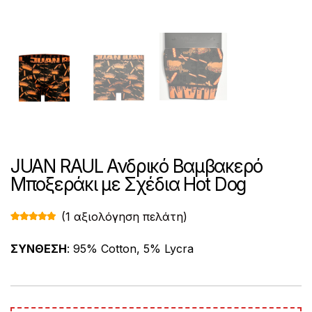
JUAN RAUL Ανδρικό Βαμβακερό
Μποξεράκι με Σχέδια Hot Dog
(
1
αξιολόγηση πελάτη)
Βαθμολογ
1
ήθηκε με
5.00
από 5
ΣΥΝΘΕΣΗ
: 95% Cotton, 5% Lycra
με βάση
βαθμολογί
α πελάτη