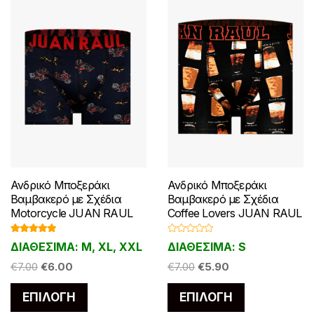
Ανδρικό Μποξεράκι
Ανδρικό Μποξεράκι
Βαμβακερό με Σχέδια
Βαμβακερό με Σχέδια
Motorcycle JUAN RAUL
Coffee Lovers JUAN RAUL
Βαθμολογ
Β
ΔΙΑΘΕΣΙΜΑ: M, XL, XXL
ΔΙΑΘΕΣΙΜΑ: S
ήθηκε με
α
5.00
από 5
θ
Original
Η
Original
Η
€
7.00
€
6.00
μ
€
7.00
€
5.90
ο
price
τρέχουσα
price
τρέχουσα
λ
Αυτό
Αυτό
ο
ΕΠΙΛΟΓΉ
ΕΠΙΛΟΓΉ
was:
τιμή
was:
τιμή
γ
το
το
ή