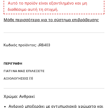
A
Αυτό το προϊόν είναι εξαντλημένο και μη
l
διαθέσιμο αυτή τη στιγμή.
t
e
Μάθε περισσότερα για το σύστημα επιβράβευσης
r
n
a
t
i
v
Κωδικός προϊόντος:
JRB403
e
:
ΠΕΡΙΓΡΑΦΉ
ΓΙΑΤΊ ΝΑ ΜΑΣ ΕΠΙΛΈΞΕΤΕ
ΑΞΙΟΛΟΓΉΣΕΙΣ (1)
Χρώμα: Ανθρακί
Ανδρικό μποξεράκι με εντυπωσιακά χρώματα και