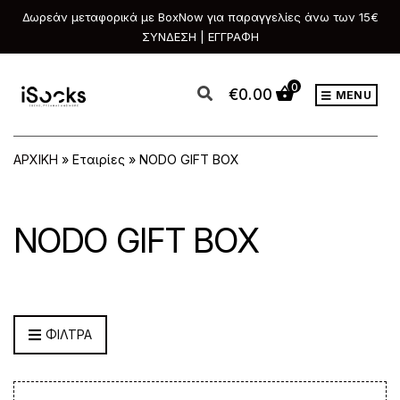
Δωρεάν μεταφορικά με BoxNow για παραγγελίες άνω των 15€
ΣΥΝΔΕΣΗ | ΕΓΓΡΑΦΗ
0
€
0.00
MENU
ΑΡΧΙΚΗ
»
Εταιρίες
»
NODO GIFT BOX
NODO GIFT BOX
ΦΙΛΤΡΑ